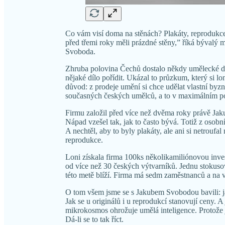
Co vám visí doma na stěnách? Plakáty, reprodukce
před třemi roky měli prázdné stěny,” říká bývalý m
Svoboda.
Zhruba polovina Čechů dostalo někdy umělecké dílo 
nějaké dílo pořídit. Ukázal to průzkum, který si 
důvod: z prodeje umění si chce udělat vlastní by
současných českých umělců, a to v maximálním p
Firmu založil před více než dvěma roky právě J
Nápad vzešel tak, jak to často bývá. Totiž z osobn
A nechtěl, aby to byly plakáty, ale ani si netroufal
reprodukce.
Loni získala firma 100ks několikamiliónovou inve
od více než 30 českých výtvarníků. Jednu stokusovou
této metě blíží. Firma má sedm zaměstnanců a na vý
O tom všem jsme se s Jakubem Svobodou bavili: jak
Jak se u originálů i u reprodukcí stanovují ceny. 
mikrokosmos ohrožuje umělá inteligence. Protože j
Dá-li se to tak říct.