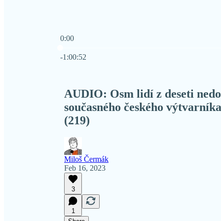
0:00
Current time: 0:00 / Total time: -1:00:52
-1:00:52
AUDIO: Osm lidí z deseti ned
současného českého výtvarníka
(219)
Miloš Čermák
Feb 16, 2023
3
1