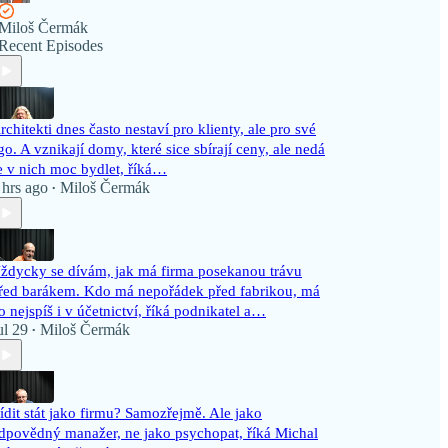
Miloš Čermák
Recent Episodes
rchitekti dnes často nestaví pro klienty, ale pro své
go. A vznikají domy, které sice sbírají ceny, ale nedá
e v nich moc bydlet, říká…
 hrs ago
Miloš Čermák
•
ždycky se dívám, jak má firma posekanou trávu
řed barákem. Kdo má nepořádek před fabrikou, má
o nejspíš i v účetnictví, říká podnikatel a…
ul 29
Miloš Čermák
•
ídit stát jako firmu? Samozřejmě. Ale jako
dpovědný manažer, ne jako psychopat, říká Michal