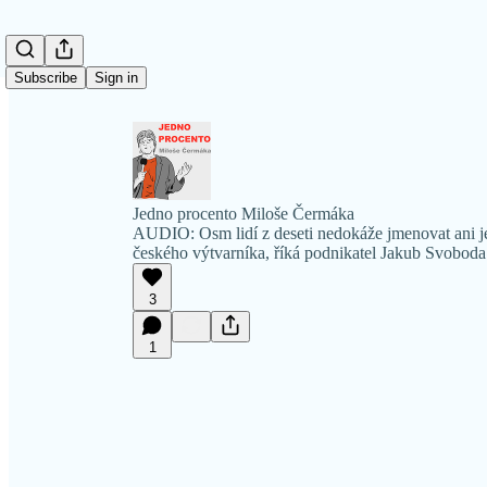
Subscribe
Sign in
Jedno procento Miloše Čermáka
AUDIO: Osm lidí z deseti nedokáže jmenovat ani 
českého výtvarníka, říká podnikatel Jakub Svoboda
3
1