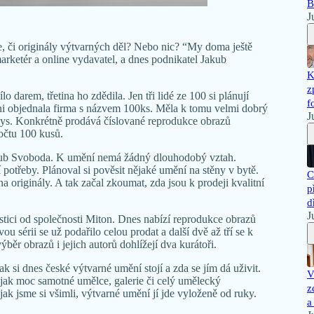
B
J
, či originály výtvarných děl? Nebo nic? “My doma ještě
arketér a online vydavatel, a dnes podnikatel Jakub
K
z
darem, třetina ho zdědila. Jen tři lidé ze 100 si plánují
f
loni objednala firma s názvem 100ks. Měla k tomu velmi dobrý
J
znys. Konkrétně prodává číslované reprodukce obrazů
očtu 100 kusů.
akub Svoboda. K umění nemá žádný dlouhodobý vztah.
í potřeby. Plánoval si pověsit nějaké umění na stěny v bytě.
C
 na originály. A tak začal zkoumat, zda jsou k prodeji kvalitní
p
d
J
stici od společnosti Miton. Dnes nabízí reprodukce obrazů
 sérii se už podařilo celou prodat a další dvě až tří se k
běr obrazů i jejich autorů dohlížejí dva kurátoři.
 si dnes české výtvarné umění stojí a zda se jím dá uživit.
V
A jak moc samotné umělce, galerie či celý umělecký
z
ak jsme si všimli, výtvarné umění jí jde vyloženě od ruky.
a