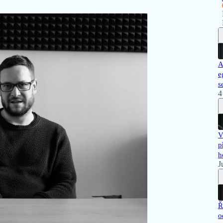
A
e
s
4
V
p
h
J
Ř
o