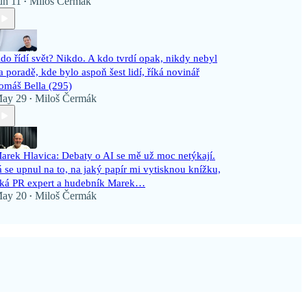
un 11
Miloš Čermák
•
do řídí svět? Nikdo. A kdo tvrdí opak, nikdy nebyl
a poradě, kde bylo aspoň šest lidí, říká novinář
omáš Bella (295)
ay 29
Miloš Čermák
•
arek Hlavica: Debaty o AI se mě už moc netýkají.
á se upnul na to, na jaký papír mi vytisknou knížku,
íká PR expert a hudebník Marek…
ay 20
Miloš Čermák
•