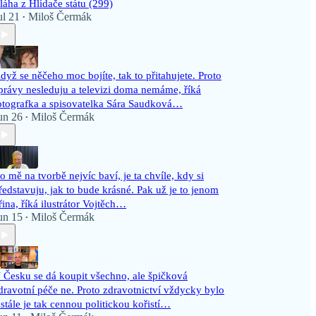
láha z Hlídače státu (299)
ul 21
Miloš Čermák
•
dyž se něčeho moc bojíte, tak to přitahujete. Proto
právy nesleduju a televizi doma nemáme, říká
otografka a spisovatelka Sára Saudková…
un 26
Miloš Čermák
•
o mě na tvorbě nejvíc baví, je ta chvíle, kdy si
ředstavuju, jak to bude krásné. Pak už je to jenom
řina, říká ilustrátor Vojtěch…
un 15
Miloš Čermák
•
 Česku se dá koupit všechno, ale špičková
dravotní péče ne. Proto zdravotnictví vždycky bylo
 stále je tak cennou politickou kořistí…