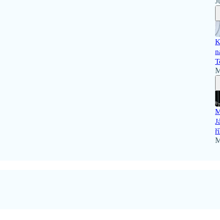
J
K
n
T
M
M
J
ř
M