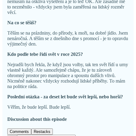
nemusím na ošklivá vyšetření a je to teď OK. Ale zásadně mě
to nezměnilo - vždycky jsem byla zaměřená na lidský rozměr
věcí.
Na co se těšíš?
Těším se na prázdniny, do přírody, k moři, na dobré jídlo. Jsem
nenáročná. A těším se z dnešního dne s promocí - je to opravdu
výjimečný den.
Kdo podle tebe řídí svět v roce 2025?
Nejradši bych řekla, že když jsou volby, tak ten svět řídí u urny
vlastně každý. Ale samozřejmě chápu, že je tu zároveň
ohromný prostor pro manipulace a spoustu dalších vlivů.
Nicméně nakonec vždycky rozhodují lidské příběhy. To mám
na politice ráda.
Poslední otázka - za deset let bude svět lepší, nebo horší?
Věřím, že bude lepší. Bude lepší.
Discussion about this episode
Comments
Restacks