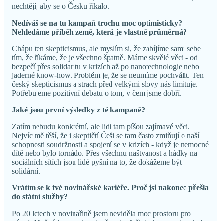
nechtějí, aby se o Česku říkalo.
Nedíváš se na tu kampaň trochu moc optimisticky?
Nehledáme příběh země, která je vlastně průměrná?
Chápu ten skepticismus, ale myslím si, že zabíjíme sami sebe
tím, že říkáme, že je všechno špatně. Máme skvělé věci - od
bezpečí přes solidaritu v krizích až po nanotechnologie nebo
jaderné know-how. Problém je, že se neumíme pochválit. Ten
český skepticismus a strach před velkými slovy nás limituje.
Potřebujeme pozitivní debatu o tom, v čem jsme dobří.
Jaké jsou první výsledky z té kampaně?
Zatím nebudu konkrétní, ale lidi tam píšou zajímavé věci.
Nejvíc mě těší, že i skeptičtí Češi se tam často zmiňují o naší
schopnosti soudržnosti a spojení se v krizích - když je nemocné
dítě nebo bylo tornádo. Přes všechnu naštvanost a hádky na
sociálních sítích jsou lidé pyšní na to, že dokážeme být
solidární.
Vrátím se k tvé novinářské kariéře. Proč jsi nakonec přešla
do státní služby?
Po 20 letech v novinařině jsem neviděla moc prostoru pro