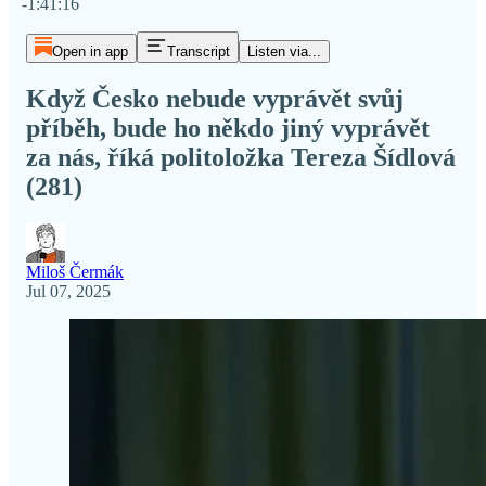
-1:41:16
Open in app
Transcript
Listen via...
Když Česko nebude vyprávět svůj
příběh, bude ho někdo jiný vyprávět
za nás, říká politoložka Tereza Šídlová
(281)
Miloš Čermák
Jul 07, 2025