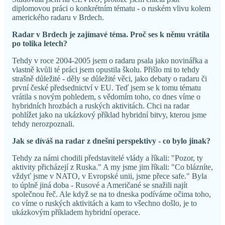
diplomovou práci o konkrétním tématu - o ruském vlivu kolem
amerického radaru v Brdech.
Radar v Brdech je zajímavé téma. Proč ses k němu vrátila
po tolika letech?
Tehdy v roce 2004-2005 jsem o radaru psala jako novinářka a
vlastně kvůli té práci jsem opustila školu. Přišlo mi to tehdy
strašně důležité - děly se důležité věci, jako debaty o radaru či
první české předsednictví v EU. Teď jsem se k tomu tématu
vrátila s novým pohledem, s vědomím toho, co dnes víme o
hybridních hrozbách a ruských aktivitách. Chci na radar
pohlížet jako na ukázkový příklad hybridní bitvy, kterou jsme
tehdy nerozpoznali.
Jak se díváš na radar z dnešní perspektivy - co bylo jinak?
Tehdy za námi chodili představitelé vlády a říkali: "Pozor, ty
aktivity přicházejí z Ruska." A my jsme jim říkali: "Co blázníte,
vždyť jsme v NATO, v Evropské unii, jsme přece safe." Byla
to úplně jiná doba - Rusové a Američané se snažili najít
společnou řeč. Ale když se na to dneska podíváme očima toho,
co víme o ruských aktivitách a kam to všechno došlo, je to
ukázkovým příkladem hybridní operace.