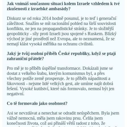
Jak vnímáš současnou situaci kolem Izraele vzhledem k tvé
zkušenosti z izraelské ambasády?
Diskurz se od roku 2014 hodně posunul, je to teď i generační
záležitost. Snažím se mít racionální pohled na širší souvislosti
konfliktu, ne jen na propagandistické stránky. Je to složitější
geopoliticky - síly proti Izraeli jsou spojené s Ruskem. Blízký
východ je jiné prostředí než Evropa, ale to neznamená, že se
nemají klást vysoká měřítka na ochranu civilistů.
Jaký je tvůj osobní příběh České republiky, když se ptají
zahraniční přátelé?
Pro mě je to příběh úspěšné transformace. Dokázali jsme se
dostat z velkého šrabu, kterým komunismus byl, a přes
všechny potíže země prosperuje. Je to příběh nápaditosti a
šikovnosti - nejsme lidé velkých gest, ale umíme najít dobrá
řešení. Vysoké kutilství, které nás formovalo, nemusí být jen
negativní.
Co tě formovalo jako osobnost?
Asi se nevzdávat a nenechat se odradit neúspěchem. Byla jsem
vážně nemocná, měla jsem rakovinu prsu. Čelila jsem
konečnosti života, což asi přináší větší radost z toho, že