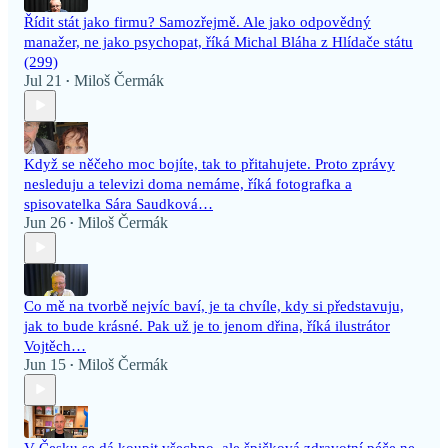
Řídit stát jako firmu? Samozřejmě. Ale jako odpovědný
manažer, ne jako psychopat, říká Michal Bláha z Hlídače státu
(299)
Jul 21
Miloš Čermák
•
Když se něčeho moc bojíte, tak to přitahujete. Proto zprávy
nesleduju a televizi doma nemáme, říká fotografka a
spisovatelka Sára Saudková…
Jun 26
Miloš Čermák
•
Co mě na tvorbě nejvíc baví, je ta chvíle, kdy si představuju,
jak to bude krásné. Pak už je to jenom dřina, říká ilustrátor
Vojtěch…
Jun 15
Miloš Čermák
•
V Česku se dá koupit všechno, ale špičková zdravotní péče ne.