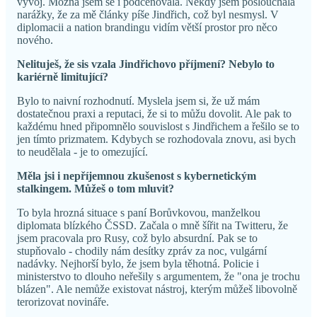
vývoj. Možná jsem se i podceňovala. Někdy jsem poslouchala
narážky, že za mě články píše Jindřich, což byl nesmysl. V
diplomacii a nation brandingu vidím větší prostor pro něco
nového.
Nelituješ, že sis vzala Jindřichovo příjmení? Nebylo to
kariérně limitující?
Bylo to naivní rozhodnutí. Myslela jsem si, že už mám
dostatečnou praxi a reputaci, že si to můžu dovolit. Ale pak to
každému hned připomnělo souvislost s Jindřichem a řešilo se to
jen tímto prizmatem. Kdybych se rozhodovala znovu, asi bych
to neudělala - je to omezující.
Měla jsi i nepříjemnou zkušenost s kybernetickým
stalkingem. Můžeš o tom mluvit?
To byla hrozná situace s paní Borůvkovou, manželkou
diplomata blízkého ČSSD. Začala o mně šířit na Twitteru, že
jsem pracovala pro Rusy, což bylo absurdní. Pak se to
stupňovalo - chodily nám desítky zpráv za noc, vulgární
nadávky. Nejhorší bylo, že jsem byla těhotná. Policie i
ministerstvo to dlouho neřešily s argumentem, že "ona je trochu
blázen". Ale nemůže existovat nástroj, kterým můžeš libovolně
terorizovat novináře.