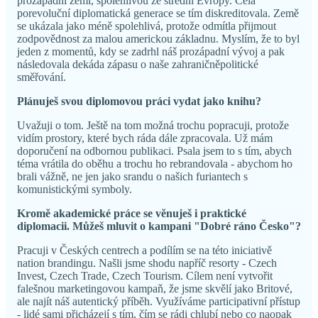
prozápadní zemí, spolehlivou ze střední Evropy. Celá
porevoluční diplomatická generace se tím diskreditovala. Země
se ukázala jako méně spolehlivá, protože odmítla přijmout
zodpovědnost za malou americkou základnu. Myslím, že to byl
jeden z momentů, kdy se zadrhl náš prozápadní vývoj a pak
následovala dekáda zápasu o naše zahraničněpolitické
směřování.
Plánuješ svou diplomovou práci vydat jako knihu?
Uvažuji o tom. Ještě na tom možná trochu popracuji, protože
vidím prostory, které bych ráda dále zpracovala. Už mám
doporučení na odbornou publikaci. Psala jsem to s tím, abych
téma vrátila do oběhu a trochu ho rebrandovala - abychom ho
brali vážně, ne jen jako srandu o našich furiantech s
komunistickými symboly.
Kromě akademické práce se věnuješ i praktické
diplomacii. Můžeš mluvit o kampani "Dobré ráno Česko"?
Pracuji v Českých centrech a podílím se na této iniciativě
nation brandingu. Našli jsme shodu napříč resorty - Czech
Invest, Czech Trade, Czech Tourism. Cílem není vytvořit
falešnou marketingovou kampaň, že jsme skvělí jako Britové,
ale najít náš autentický příběh. Využíváme participativní přístup
- lidé sami přicházejí s tím, čím se rádi chlubí nebo co naopak