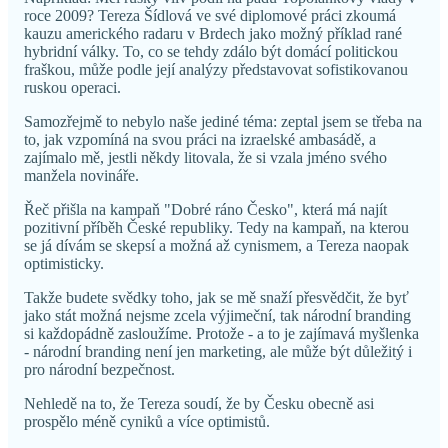
roce 2009? Tereza Šídlová ve své diplomové práci zkoumá
kauzu amerického radaru v Brdech jako možný příklad rané
hybridní války. To, co se tehdy zdálo být domácí politickou
fraškou, může podle její analýzy představovat sofistikovanou
ruskou operaci.
Samozřejmě to nebylo naše jediné téma: zeptal jsem se třeba na
to, jak vzpomíná na svou práci na izraelské ambasádě, a
zajímalo mě, jestli někdy litovala, že si vzala jméno svého
manžela novináře.
Řeč přišla na kampaň "Dobré ráno Česko", která má najít
pozitivní příběh České republiky. Tedy na kampaň, na kterou
se já dívám se skepsí a možná až cynismem, a Tereza naopak
optimisticky.
Takže budete svědky toho, jak se mě snaží přesvědčit, že byť
jako stát možná nejsme zcela výjimeční, tak národní branding
si každopádně zasloužíme. Protože - a to je zajímavá myšlenka
- národní branding není jen marketing, ale může být důležitý i
pro národní bezpečnost.
Nehledě na to, že Tereza soudí, že by Česku obecně asi
prospělo méně cyniků a více optimistů.