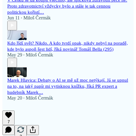
Proto zdravotnictví vždycky bylo a stále je tak cennou
politickou kořistí…
Jun 11
Miloš Čermák
•
Kdo řídí svět? Nikdo. A kdo tvrdí opak, nikdy nebyl na poradě,
kde bylo aspoň šest lidí, říká novinář Tomáš Bella (295)
May 29
Miloš Čermák
•
Marek Hlavica: Debaty o AI se mě už moc netýkají. Já se upnul
na to, na jaký papír mi vytisknou knížku, říká PR expert a
hudebník Marek…
May 20
Miloš Čermák
•
7