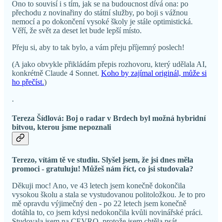
Ono to souvisí i s tím, jak se na budoucnost dívá ona: po
přechodu z novinařiny do státní služby, po boji s vážnou
nemocí a po dokončení vysoké školy je stále optimistická.
Věří, že svět za deset let bude lepší místo.
Přeju si, aby to tak bylo, a vám přeju příjemný poslech!
(A jako obvykle přikládám přepis rozhovoru, který udělala AI,
konkrétně Claude 4 Sonnet.
Koho by zajímal originál, může si
ho přečíst.
)
.
Tereza Šídlová: Boj o radar v Brdech byl možná hybridní
bitvou, kterou jsme nepoznali
Terezo, vítám tě ve studiu. Slyšel jsem, že jsi dnes měla
promoci - gratuluju! Můžeš nám říct, co jsi studovala?
Děkuji moc! Ano, ve 43 letech jsem konečně dokončila
vysokou školu a stala se vystudovanou politoložkou. Je to pro
mě opravdu výjimečný den - po 22 letech jsem konečně
dotáhla to, co jsem kdysi nedokončila kvůli novinářské práci.
Studovala jsem na CEVRO, protože jsem chtěla psát