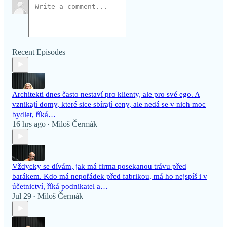
Recent Episodes
Architekti dnes často nestaví pro klienty, ale pro své ego. A
vznikají domy, které sice sbírají ceny, ale nedá se v nich moc
bydlet, říká…
16 hrs ago
Miloš Čermák
•
Vždycky se dívám, jak má firma posekanou trávu před
barákem. Kdo má nepořádek před fabrikou, má ho nejspíš i v
účetnictví, říká podnikatel a…
Jul 29
Miloš Čermák
•