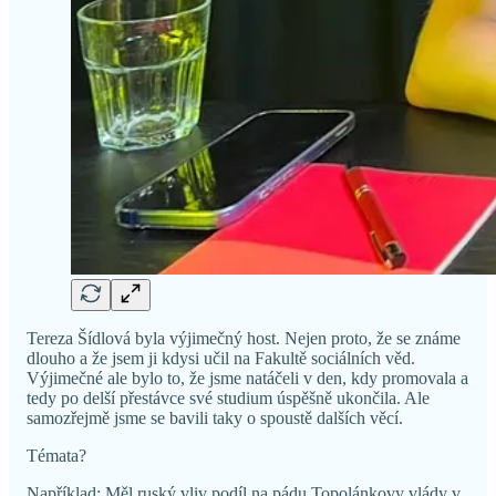
Tereza Šídlová byla výjimečný host. Nejen proto, že se známe
dlouho a že jsem ji kdysi učil na Fakultě sociálních věd.
Výjimečné ale bylo to, že jsme natáčeli v den, kdy promovala a
tedy po delší přestávce své studium úspěšně ukončila. Ale
samozřejmě jsme se bavili taky o spoustě dalších věcí.
Témata?
Například: Měl ruský vliv podíl na pádu Topolánkovy vlády v