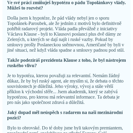
Ve své práci zmiňuješ hypotézu o pádu Topolánkovy vlády.
Můžeš to rozvést?
Došla jsem k hypotéze, že pád vlády nebyl jen o sporu
Topolánek-Paroubek, ale že jedním z motivů bylo definitivně
pohřbít radarový projekt. Vláda padla převážně z iniciativy
Václava Klause - byli to Klausovi poslanci plus dvě dámy ze
Zelených, u kterých se dají najít i ruské vazby. Pokud by
smlouvy prošly Poslaneckou sněmovnou, Američané by byli v
jiné situaci, než když vláda spadne a smlouvy padnou pod stůl.
Takže podezíráš prezidenta Klause z toho, že byl nástrojem
ruského vlivu?
Je to hypotéza, kterou považuji za relevantní. Nemám žádný
důkaz, že by byl ruský agent, ale myslím si, že debata o těchto
souvislostech je důležitá. Jeho výroky, vývoj a stále větší
příklon k východní sféře... Jsem akademik, který se zabývá
hypotézou, pro kterou má relevantní informace. Ta debata je
pro nás jako společnost zdravá a důležitá.
Jaký dopad měl neúspěch s radarem na naši mezinárodní
pozici?
Bylo to obrovské. Do té doby jsme byli takovým premiantem,