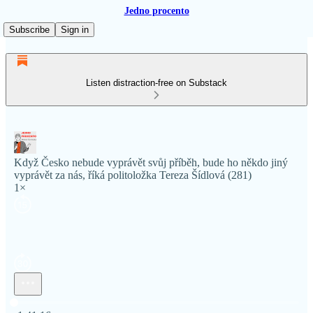
Jedno procento
Subscribe
Sign in
Listen distraction-free on Substack
Když Česko nebude vyprávět svůj příběh, bude ho někdo jiný
vyprávět za nás, říká politoložka Tereza Šídlová (281)
1×
Current time: 0:00 / Total time: -1:41:16