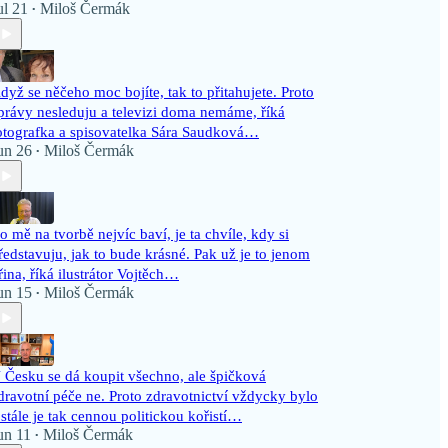
ul 21
Miloš Čermák
•
dyž se něčeho moc bojíte, tak to přitahujete. Proto
právy nesleduju a televizi doma nemáme, říká
otografka a spisovatelka Sára Saudková…
un 26
Miloš Čermák
•
o mě na tvorbě nejvíc baví, je ta chvíle, kdy si
ředstavuju, jak to bude krásné. Pak už je to jenom
řina, říká ilustrátor Vojtěch…
un 15
Miloš Čermák
•
 Česku se dá koupit všechno, ale špičková
dravotní péče ne. Proto zdravotnictví vždycky bylo
 stále je tak cennou politickou kořistí…
un 11
Miloš Čermák
•