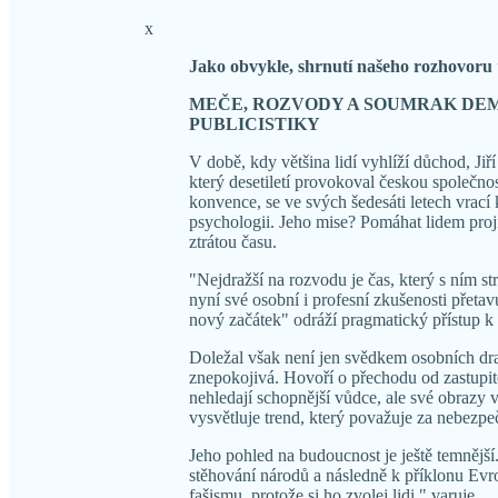
x
Jako obvykle, shrnutí našeho rozhovoru 
MEČE, ROZVODY A SOUMRAK DE
PUBLICISTIKY
V době, kdy většina lidí vyhlíží důchod, Jiř
který desetiletí provokoval českou společno
konvence, se ve svých šedesáti letech vra
psychologii. Jeho mise? Pomáhat lidem proj
ztrátou času.
"Nejdražší na rozvodu je čas, který s ním s
nyní své osobní i profesní zkušenosti přeta
nový začátek" odráží pragmatický přístup k 
Doležal však není jen svědkem osobních dr
znepokojivá. Hovoří o přechodu od zastupite
nehledají schopnější vůdce, ale své obrazy v 
vysvětluje trend, který považuje za nebezpe
Jeho pohled na budoucnost je ještě temnějš
stěhování národů a následně k příklonu Evr
fašismu, protože si ho zvolej lidi," varuje.