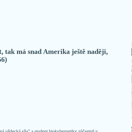
, tak má snad Amerika ještě naději,
56)
 vědecká síla” a student biokybernetiky zúčastnil v