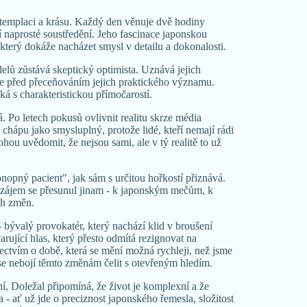
ontemplaci a krásu. Každý den věnuje dvě hodiny
í naprosté soustředění. Jeho fascinace japonskou
, který dokáže nacházet smysl v detailu a dokonalosti.
lů zůstává skeptický optimista. Uznává jejich
je před přeceňováním jejich praktického významu.
ká s charakteristickou přímočarostí.
vá. Po letech pokusů ovlivnit realitu skrze média
rt chápu jako smysluplný, protože lidé, kteří nemají rádi
hou uvědomit, že nejsou sami, ale v tý realitě to už
onopný pacient", jak sám s určitou hořkostí přiznává.
ho zájem se přesunul jinam - k japonským mečům, k
ch změn.
bývalý provokatér, který nachází klid v broušení
arující hlas, který přesto odmítá rezignovat na
ectvím o době, která se mění možná rychleji, než jsme
 se nebojí těmto změnám čelit s otevřeným hledím.
í, Doležal připomíná, že život je komplexní a že
 - ať už jde o preciznost japonského řemesla, složitost