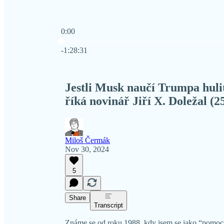
0:00
Current time: 0:00 / Total time: -1:28:31
-1:28:31
Jestli Musk naučí Trumpa hulit
říká novinář Jiří X. Doležal (2
Miloš Čermák
Nov 30, 2024
5
Share
Transcript
Známe se od roku 1988, kdy jsem se jako “pomocná