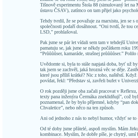
Tišnově experimentu Štola 88 (simulovaný let na 
ústavu ČSAV), zatímco on tam přijel jako psycholo
Tehdy tvrdil, že se považuje za marxistu, jen se s 
společnosti podaří dosáhnout. “Oni tvrdí, že tou c
LSD,” prohlašoval.
Pak jsme se pár let vídali sem tam v tehdejší Uni
pamatuju se, jak jsme se někdy počátkem roku 199
“Průůůůser, kamaráde, strašnej průůůůser.” Polilo
Uvědomte si, byla to stále napjatá doba, byť už b
tak jsem se zachvěl, jaká hrozná věc se děje. Zast
které jsou příliš krátké? Nic z toho, naštěstí. Když
povídat, řekl: “Představ si, zavřeli bufet v Unive
O rok později jsme oba začali pracovat v Reflexu, 
texty pana inženýra Čermáka zneklidňují”, což byl
poznamenal, že by bylo příjemné, kdyby “pan dokto
Chvaletice”, nebo něco na ten způsob.
Ani od jednoho z nás to nebyl humor, vždyť se to 
Od té doby jsme přátelé, aspoň myslím. Mám Jirku 
kombinace. Myslím, že dobře píše, je chytrý, umí b