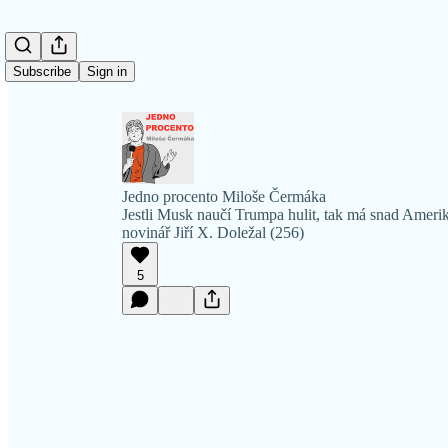
Subscribe
Sign in
Jedno procento Miloše Čermáka
Jestli Musk naučí Trumpa hulit, tak má snad Amerika
novinář Jiří X. Doležal (256)
5