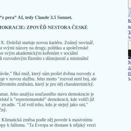
“z pera” AI, tedy Claude 3.5 Sonnet.
K
n
MOKRACIE: ZPOVĚĎ NESTORA ČESKÉ
T
M
í X. Doležal startuje novou kariéru. Známý novinář,
st svými názory na drogy, politiku a společenské
cí ke svým akademickým kořenům v sociální
ít rozvodovým řízením s důstojností a minimální
M
J
trávíte," říká muž, který sám prošel dvěma rozvody a
ř
vuje v novou službu. Jeho motto "rozvod není boj, ale
M
životním změnám, který je pro něj charakteristický.
amat. Jeho analýza současného stavu demokracie je
lské k "reprezentantské" demokracii, kde voliči již
zrcadle. "Lid volí toho, kdo je stejný jako oni,"
čný.
í. Klimatická změna podle něj povede k masivnímu
opy k fašismu. "Ta Evropa se dostane k nějaký verzi