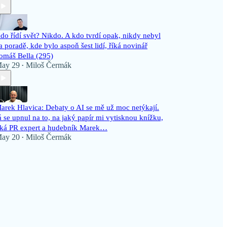
do řídí svět? Nikdo. A kdo tvrdí opak, nikdy nebyl
a poradě, kde bylo aspoň šest lidí, říká novinář
omáš Bella (295)
ay 29
Miloš Čermák
•
arek Hlavica: Debaty o AI se mě už moc netýkají.
á se upnul na to, na jaký papír mi vytisknou knížku,
íká PR expert a hudebník Marek…
ay 20
Miloš Čermák
•