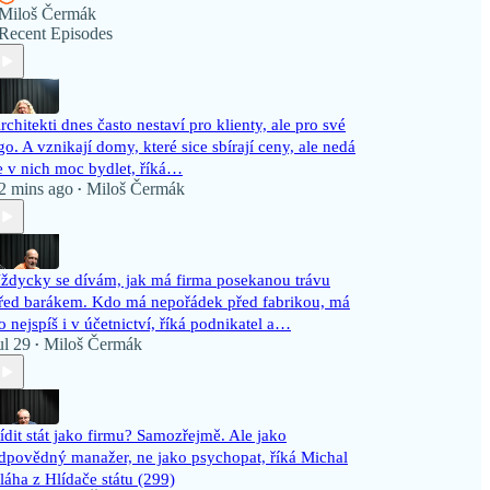
Miloš Čermák
Recent Episodes
rchitekti dnes často nestaví pro klienty, ale pro své
go. A vznikají domy, které sice sbírají ceny, ale nedá
e v nich moc bydlet, říká…
2 mins ago
Miloš Čermák
•
ždycky se dívám, jak má firma posekanou trávu
řed barákem. Kdo má nepořádek před fabrikou, má
o nejspíš i v účetnictví, říká podnikatel a…
ul 29
Miloš Čermák
•
ídit stát jako firmu? Samozřejmě. Ale jako
dpovědný manažer, ne jako psychopat, říká Michal
láha z Hlídače státu (299)