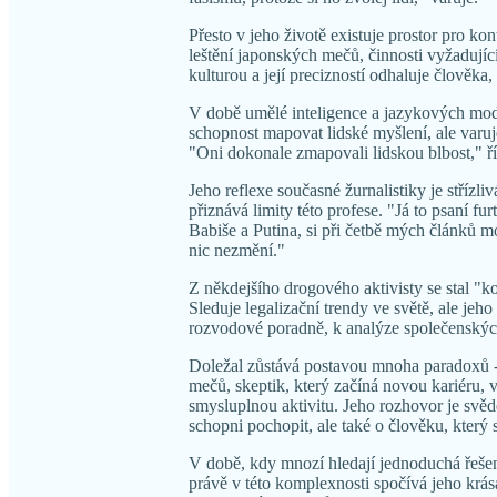
Přesto v jeho životě existuje prostor pro k
leštění japonských mečů, činnosti vyžadujíc
kulturou a její precizností odhaluje člověka
V době umělé inteligence a jazykových mode
schopnost mapovat lidské myšlení, ale varu
"Oni dokonale zmapovali lidskou blbost," ří
Jeho reflexe současné žurnalistiky je střízli
přiznává limity této profese. "Já to psaní fu
Babiše a Putina, si při četbě mých článků mo
nic nezmění."
Z někdejšího drogového aktivisty se stal "k
Sleduje legalizační trendy ve světě, ale je
rozvodové poradně, k analýze společenský
Doležal zůstává postavou mnoha paradoxů - 
mečů, skeptik, který začíná novou kariéru, v
smysluplnou aktivitu. Jeho rozhovor je svěd
schopni pochopit, ale také o člověku, který
V době, kdy mnozí hledají jednoduchá řešen
právě v této komplexnosti spočívá jeho krása