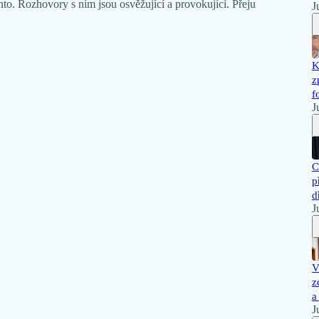
o. Rozhovory s ním jsou osvěžující a provokující. Přeju
J
K
z
f
J
C
p
d
J
V
z
a
J