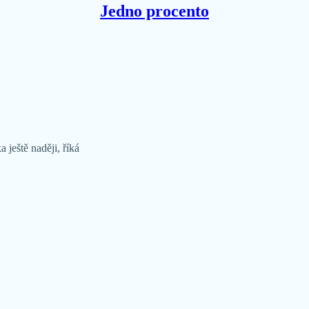
Jedno procento
 ještě naději, říká