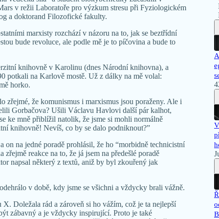
Mars v režii Laboratoře pro výzkum stresu při Fyziologickém
g a doktorand Filozofické fakulty.
ostatními marxisty rozchází v názoru na to, jak se beztřídní
estou bude revoluce, ale podle mě je to píčovina a bude to
A
e
verzitní knihovně v Karolinu (dnes Národní knihovna), a
s
0 potkali na Karlově mostě. Už z dálky na mě volal:
4
 mě horko.
ylo zřejmé, že komunismus i marxismus jsou poraženy. Ale i
řelili Gorbačova? Ušili Václavu Havlovi další pár kalhot,
 se ke mně přiblížil natolik, že jsme si mohli normálně
V
rzitní knihovně! Nevíš, co by se dalo podniknout?”
p
a on na jedné poradě prohlásil, že ho “morbidně technicistní
h
a zřejmě reakce na to, že já jsem na předešlé poradě
J
r napsal některý z textů, aniž by byl zkouřený jak
odehrálo v době, kdy jsme se všichni a vždycky brali vážně.
Ř
X. Doležala rád a zároveň si ho vážím, což je ta nejlepší
o
ýt zábavný a je vždycky inspirující. Proto je také
B