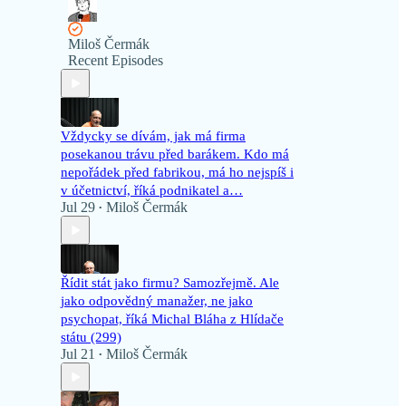
Miloš Čermák
Recent Episodes
Vždycky se dívám, jak má firma
posekanou trávu před barákem. Kdo má
nepořádek před fabrikou, má ho nejspíš i
v účetnictví, říká podnikatel a…
Jul 29
Miloš Čermák
•
Řídit stát jako firmu? Samozřejmě. Ale
jako odpovědný manažer, ne jako
psychopat, říká Michal Bláha z Hlídače
státu (299)
Jul 21
Miloš Čermák
•