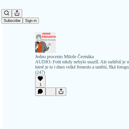
Subscribe
Sign in
Jedno procento Miloše Čermáka
AUDIO: Fotit nikdy nebylo snazší. Ale naštěstí je stá
které je to i dnes velké řemeslo a umění, říká foto
(247)
1