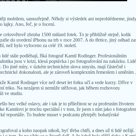
těji mobilem, samozřejmě. Někdy si výsledek ani neprohlédneme, jind
 lajky. Ano, řeč, je o focení.
 celosvětově zhruba 1500 miliard fotek. To je přibližně stejně, kolik
rafie do uvedení iPhonu na trh v roce 2007. A do třetice, jiný odhad za
fií, než bylo vyfoceno za celé 19. století.
lidé stále podléhají, říká fotograf Kamil Rodinger. Profesionálním
nalistika jsou v krizi, klesá poptávka i po fotografování na zakázku. Lidé
my. Do jisté míry, v úzkém technickém slova smyslu, mají částečně i
technické dokonalosti, ale je zároveň komplexním řemeslem i uměním .
Takže Kamil Rodinger více než deset let fotku učí a vede kurzy. Dříve v
lastní triko. Na nezájem si nemůže stěžovat, jak během rozhovoru
ůl ve studiu.
o bez velké oslavy, ale i tak je to příležitost se za profesním životem
 ke Kamilovi je trochu speciální i v tom, že jsem s ním jako s fotografe
cké reportáže. To budete muset v podcastu přetrpět: bohatýrské
afoval a koho naopak nikoli, byť třeba chtěl, a dnes už ti lidé nežijí.
e i o tom, že ne vždy se v životě daří. A že když byla těžší doba a Kami