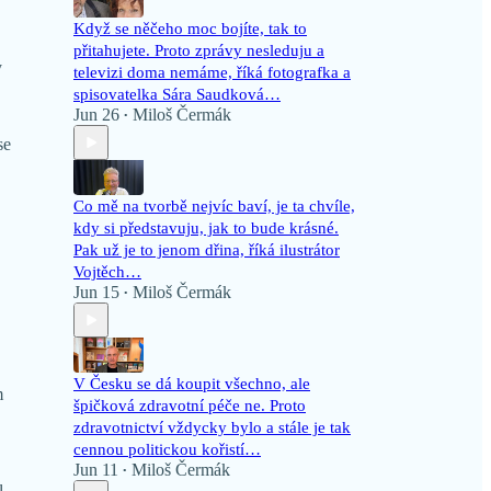
Když se něčeho moc bojíte, tak to
přitahujete. Proto zprávy nesleduju a
y
televizi doma nemáme, říká fotografka a
spisovatelka Sára Saudková…
Jun 26
Miloš Čermák
•
se
Co mě na tvorbě nejvíc baví, je ta chvíle,
kdy si představuju, jak to bude krásné.
Pak už je to jenom dřina, říká ilustrátor
Vojtěch…
Jun 15
Miloš Čermák
•
V Česku se dá koupit všechno, ale
m
špičková zdravotní péče ne. Proto
zdravotnictví vždycky bylo a stále je tak
cennou politickou kořistí…
Jun 11
Miloš Čermák
•
l