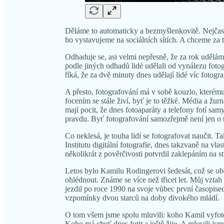
Děláme to automaticky a bezmyšlenkovitě. Nejčas
ho vystavujeme na sociálních sítích. A chceme za to
Odhaduje se, asi velmi nepřesně, že za rok uděláme
podle jiných odhadů lidé udělali od vynálezu fotog
říká, že za dvě minuty dnes udělají lidé víc fotogra
A přesto, fotografování má v sobě kouzlo, kterému 
focením se stále živí, byť je to těžké. Média a žur
mají pocit, že dnes fotoaparáty a telefony fotí sa
pravdu. Byť fotografování samozřejmě není jen o 
Co neklesá, je touha lidí se fotografovat naučit. 
Institutu digitální fotografie, dnes takzvaně na v
několikrát z pověrčivosti potvrdil zaklepáním na st
Letos bylo Kamilu Rodingerovi šedesát, což se obešl
ohlédnout. Známe se více než třicet let. Můj vztah
jezdil po roce 1990 na svoje vůbec první časopise
vzpomínky dvou starců na doby divokého mládí.
O tom všem jsme spolu mluvili: koho Kamil vyfotogr
Koho má chuť dnes fotit a ještě žije. A mluvili jsm