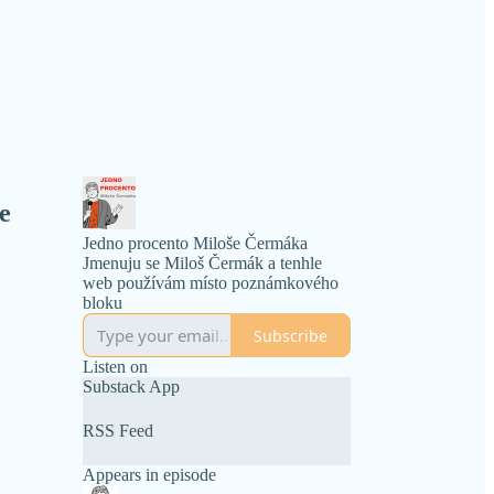
je
Jedno procento Miloše Čermáka
Jmenuju se Miloš Čermák a tenhle
web používám místo poznámkového
bloku
Subscribe
Listen on
Substack App
RSS Feed
Appears in episode