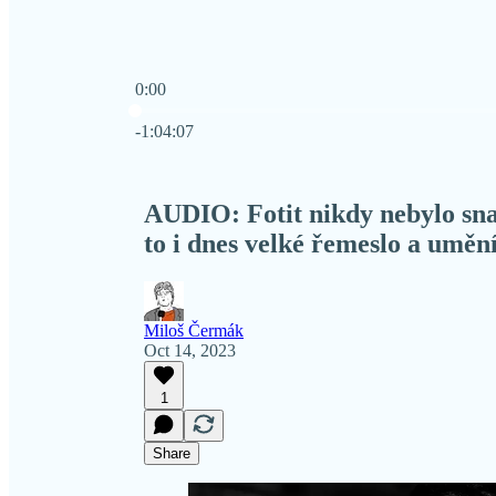
0:00
Current time: 0:00 / Total time: -1:04:07
-1:04:07
AUDIO: Fotit nikdy nebylo snazší
to i dnes velké řemeslo a uměn
Miloš Čermák
Oct 14, 2023
1
Share