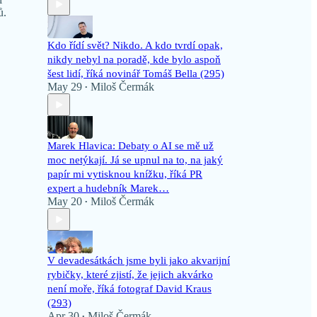
ů.
Kdo řídí svět? Nikdo. A kdo tvrdí opak,
nikdy nebyl na poradě, kde bylo aspoň
šest lidí, říká novinář Tomáš Bella (295)
May 29
Miloš Čermák
•
Marek Hlavica: Debaty o AI se mě už
moc netýkají. Já se upnul na to, na jaký
papír mi vytisknou knížku, říká PR
expert a hudebník Marek…
May 20
Miloš Čermák
•
V devadesátkách jsme byli jako akvarijní
rybičky, které zjistí, že jejich akvárko
není moře, říká fotograf David Kraus
(293)
Apr 30
Miloš Čermák
•