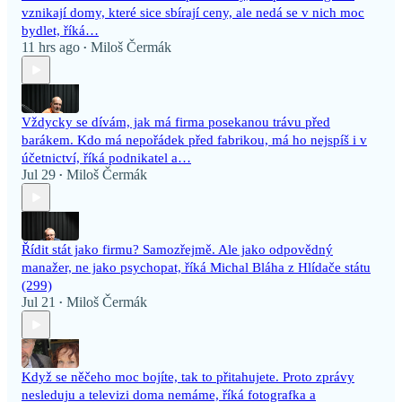
vznikají domy, které sice sbírají ceny, ale nedá se v nich moc
bydlet, říká…
11 hrs ago
Miloš Čermák
•
Vždycky se dívám, jak má firma posekanou trávu před
barákem. Kdo má nepořádek před fabrikou, má ho nejspíš i v
účetnictví, říká podnikatel a…
Jul 29
Miloš Čermák
•
Řídit stát jako firmu? Samozřejmě. Ale jako odpovědný
manažer, ne jako psychopat, říká Michal Bláha z Hlídače státu
(299)
Jul 21
Miloš Čermák
•
Když se něčeho moc bojíte, tak to přitahujete. Proto zprávy
nesleduju a televizi doma nemáme, říká fotografka a