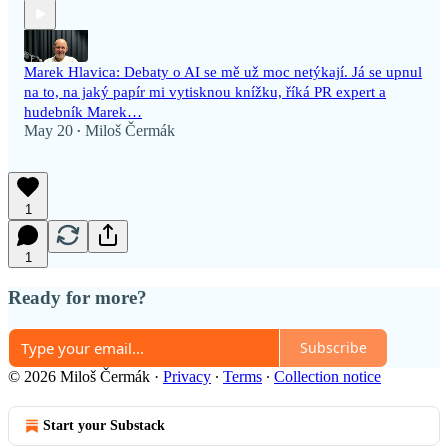
Marek Hlavica: Debaty o AI se mě už moc netýkají. Já se upnul
na to, na jaký papír mi vytisknou knížku, říká PR expert a
hudebník Marek…
May 20
Miloš Čermák
•
1
1
Ready for more?
Subscribe
© 2026 Miloš Čermák
·
Privacy
∙
Terms
∙
Collection notice
Start your Substack