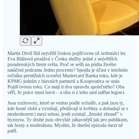
Martin Diviš řídí největší českou pojišťovnu už sedmnáct let.
Eva Bláhová prodává v Česku služby jedné z největších
poradenských firem světa. Proč se sešli na pódiu živého
natáčení podcastu Jedno procento? Spojila je účast v letošním
ročníku prestižních ocenění Mastercard Banka roku, kde je
KPMG jedním z hlavních partnerů a Kooperativa se stala
Pojišťovnou roku. Co mají ti dva opravdu společného? Oba
věří, že práce musí bavit – a oba si z toho umí udělat legraci.
Jsou rozhovory, které se vedou podle scénáře, a pak jsou ty,
kde hosté zlobí a vyrušují, předávají si květiny a dohadují se s
moderátorem i mezi sebou, jestli existují „ženské zbraně” v
byznysu. Ty druhé jsou obvykle zábavnější jak pro publikum,
tak hosty a moderátora. Myslím, že dnešní epizoda mezi ně
patří.