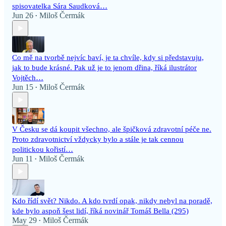
spisovatelka Sára Saudková…
Jun 26
Miloš Čermák
•
Co mě na tvorbě nejvíc baví, je ta chvíle, kdy si představuju,
jak to bude krásné. Pak už je to jenom dřina, říká ilustrátor
Vojtěch…
Jun 15
Miloš Čermák
•
V Česku se dá koupit všechno, ale špičková zdravotní péče ne.
Proto zdravotnictví vždycky bylo a stále je tak cennou
politickou kořistí…
Jun 11
Miloš Čermák
•
Kdo řídí svět? Nikdo. A kdo tvrdí opak, nikdy nebyl na poradě,
kde bylo aspoň šest lidí, říká novinář Tomáš Bella (295)
May 29
Miloš Čermák
•