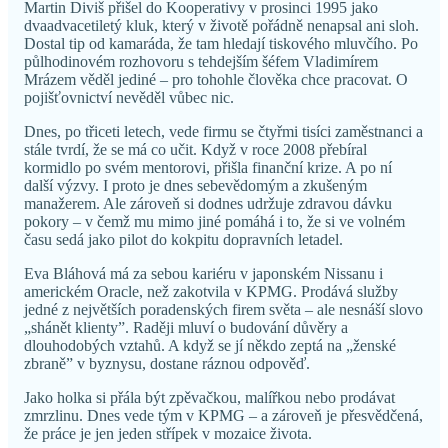
Martin Diviš přišel do Kooperativy v prosinci 1995 jako
dvaadvacetiletý kluk, který v životě pořádně nenapsal ani sloh.
Dostal tip od kamaráda, že tam hledají tiskového mluvčího. Po
půlhodinovém rozhovoru s tehdejším šéfem Vladimírem
Mrázem věděl jediné – pro tohohle člověka chce pracovat. O
pojišťovnictví nevěděl vůbec nic.
Dnes, po třiceti letech, vede firmu se čtyřmi tisíci zaměstnanci a
stále tvrdí, že se má co učit. Když v roce 2008 přebíral
kormidlo po svém mentorovi, přišla finanční krize. A po ní
další výzvy. I proto je dnes sebevědomým a zkušeným
manažerem. Ale zároveň si dodnes udržuje zdravou dávku
pokory – v čemž mu mimo jiné pomáhá i to, že si ve volném
času sedá jako pilot do kokpitu dopravních letadel.
Eva Bláhová má za sebou kariéru v japonském Nissanu i
americkém Oracle, než zakotvila v KPMG. Prodává služby
jedné z největších poradenských firem světa – ale nesnáší slovo
„shánět klienty”. Raději mluví o budování důvěry a
dlouhodobých vztahů. A když se jí někdo zeptá na „ženské
zbraně” v byznysu, dostane ráznou odpověď.
Jako holka si přála být zpěvačkou, malířkou nebo prodávat
zmrzlinu. Dnes vede tým v KPMG – a zároveň je přesvědčená,
že práce je jen jeden střípek v mozaice života.