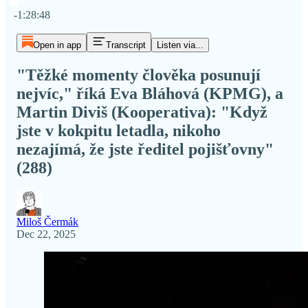
Current time: 0:00 / Total time: -1:28:48
-1:28:48
Open in app
Transcript
Listen via...
"Těžké momenty člověka posunují
nejvíc," říká Eva Bláhová (KPMG), a
Martin Diviš (Kooperativa): "Když
jste v kokpitu letadla, nikoho
nezajímá, že jste ředitel pojišťovny"
(288)
Miloš Čermák
Dec 22, 2025