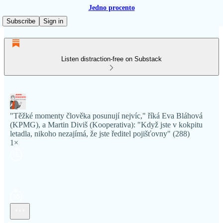
Jedno procento
Subscribe
Sign in
Listen distraction-free on Substack
"Těžké momenty člověka posunují nejvíc," říká Eva Bláhová
(KPMG), a Martin Diviš (Kooperativa): "Když jste v kokpitu
letadla, nikoho nezajímá, že jste ředitel pojišťovny" (288)
1×