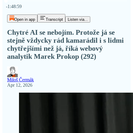
Current time: 0:00 / Total time: -1:48:59
-1:48:59
Open in app
Transcript
Listen via...
Chytré AI se nebojím. Protože já se
stejně vždycky rád kamarádil i s lidmi
chytřejšími než já, říká webový
analytik Marek Prokop (292)
Miloš Čermák
Apr 12, 2026