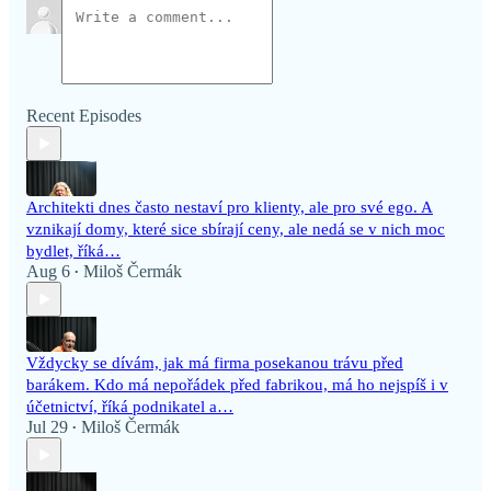
Recent Episodes
Architekti dnes často nestaví pro klienty, ale pro své ego. A
vznikají domy, které sice sbírají ceny, ale nedá se v nich moc
bydlet, říká…
Aug 6
Miloš Čermák
•
Vždycky se dívám, jak má firma posekanou trávu před
barákem. Kdo má nepořádek před fabrikou, má ho nejspíš i v
účetnictví, říká podnikatel a…
Jul 29
Miloš Čermák
•