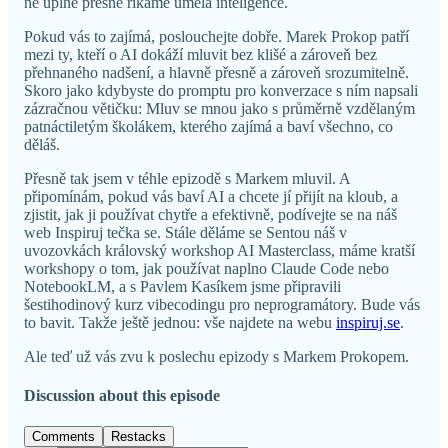
ne úplně přesně říkáme umělá inteligence.
Pokud vás to zajímá, poslouchejte dobře. Marek Prokop patří
mezi ty, kteří o AI dokáží mluvit bez klišé a zároveň bez
přehnaného nadšení, a hlavně přesně a zároveň srozumitelně.
Skoro jako kdybyste do promptu pro konverzace s ním napsali
zázračnou větičku: Mluv se mnou jako s průměrně vzdělaným
patnáctiletým školákem, kterého zajímá a baví všechno, co
děláš.
Přesně tak jsem v téhle epizodě s Markem mluvil. A
připomínám, pokud vás baví AI a chcete jí přijít na kloub, a
zjistit, jak ji používat chytře a efektivně, podívejte se na náš
web Inspiruj tečka se. Stále děláme se Sentou náš v
uvozovkách královský workshop AI Masterclass, máme kratší
workshopy o tom, jak používat naplno Claude Code nebo
NotebookLM, a s Pavlem Kasíkem jsme připravili
šestihodinový kurz vibecodingu pro neprogramátory. Bude vás
to bavit. Takže ještě jednou: vše najdete na webu
inspiruj.se
.
Ale teď už vás zvu k poslechu epizody s Markem Prokopem.
Discussion about this episode
Comments
Restacks