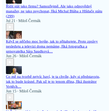
Řídit stát jako firmu? Samozřejmě. Ale jako odpovědný
manažer, ne jako psychopat, říká Michal Bláha z Hlídače státu
(299)
Jul 21
Miloš Čermák
•
Když se něčeho moc bojíte, tak to přitahujete. Proto zprávy
nesleduju a televizi doma nemáme, říká fotografka a
spisovatelka Sára Saudková…
Jun 26
Miloš Čermák
•
Co mě na tvorbě nejvíc baví, je ta chvíle, kdy si představuju,
jak to bude krásné. Pak už je to jenom dřina, říká ilustrátor
Vojtěch…
Jun 15
Miloš Čermák
•