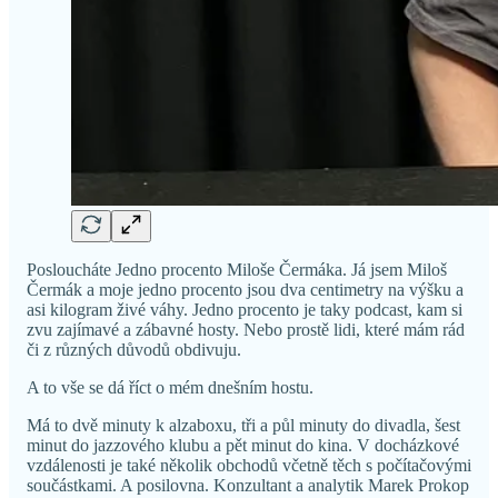
Posloucháte Jedno procento Miloše Čermáka. Já jsem Miloš
Čermák a moje jedno procento jsou dva centimetry na výšku a
asi kilogram živé váhy. Jedno procento je taky podcast, kam si
zvu zajímavé a zábavné hosty. Nebo prostě lidi, které mám rád
či z různých důvodů obdivuju.
A to vše se dá říct o mém dnešním hostu.
Má to dvě minuty k alzaboxu, tři a půl minuty do divadla, šest
minut do jazzového klubu a pět minut do kina. V docházkové
vzdálenosti je také několik obchodů včetně těch s počítačovými
součástkami. A posilovna. Konzultant a analytik Marek Prokop