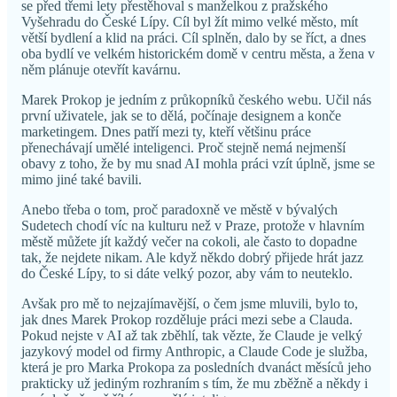
se před třemi lety přestěhoval s manželkou z pražského
Vyšehradu do České Lípy. Cíl byl žít mimo velké město, mít
větší bydlení a klid na práci. Cíl splněn, dalo by se říct, a dnes
oba bydlí ve velkém historickém domě v centru města, a žena v
něm plánuje otevřít kavárnu.
Marek Prokop je jedním z průkopníků českého webu. Učil nás
první uživatele, jak se to dělá, počínaje designem a konče
marketingem. Dnes patří mezi ty, kteří většinu práce
přenechávají umělé inteligenci. Proč stejně nemá nejmenší
obavy z toho, že by mu snad AI mohla práci vzít úplně, jsme se
mimo jiné také bavili.
Anebo třeba o tom, proč paradoxně ve městě v bývalých
Sudetech chodí víc na kulturu než v Praze, protože v hlavním
městě můžete jít každý večer na cokoli, ale často to dopadne
tak, že nejdete nikam. Ale když někdo dobrý přijede hrát jazz
do České Lípy, to si dáte velký pozor, aby vám to neuteklo.
Avšak pro mě to nejzajímavější, o čem jsme mluvili, bylo to,
jak dnes Marek Prokop rozděluje práci mezi sebe a Clauda.
Pokud nejste v AI až tak zběhlí, tak vězte, že Claude je velký
jazykový model od firmy Anthropic, a Claude Code je služba,
která je pro Marka Prokopa za posledních dvanáct měsíců jeho
prakticky už jediným rozhraním s tím, že mu zběžně a někdy i