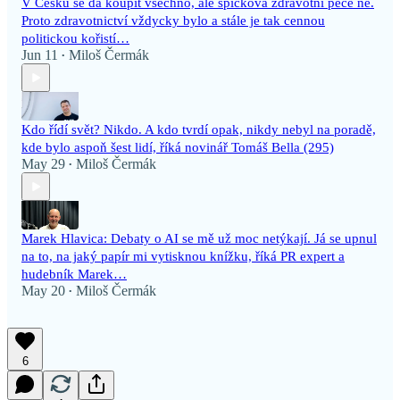
V Česku se dá koupit všechno, ale špičková zdravotní péče ne.
Proto zdravotnictví vždycky bylo a stále je tak cennou
politickou kořistí…
Jun 11
Miloš Čermák
•
Kdo řídí svět? Nikdo. A kdo tvrdí opak, nikdy nebyl na poradě,
kde bylo aspoň šest lidí, říká novinář Tomáš Bella (295)
May 29
Miloš Čermák
•
Marek Hlavica: Debaty o AI se mě už moc netýkají. Já se upnul
na to, na jaký papír mi vytisknou knížku, říká PR expert a
hudebník Marek…
May 20
Miloš Čermák
•
6