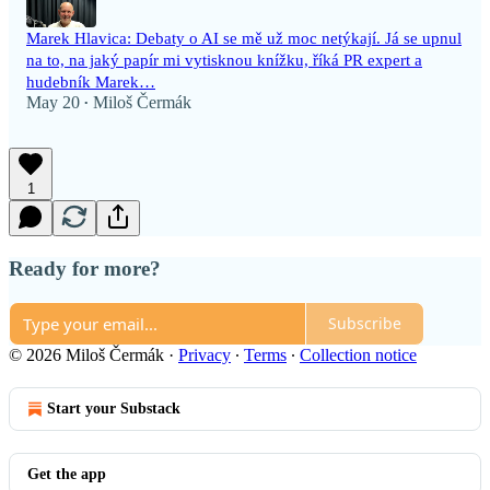
Marek Hlavica: Debaty o AI se mě už moc netýkají. Já se upnul
na to, na jaký papír mi vytisknou knížku, říká PR expert a
hudebník Marek…
May 20
Miloš Čermák
•
1
Ready for more?
Subscribe
© 2026 Miloš Čermák
·
Privacy
∙
Terms
∙
Collection notice
Start your Substack
Get the app