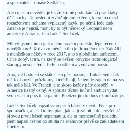
a spisovatele Tomáše Sedláčka.
Ale co jsem nevěděl, je to, že kromě podnikání či psaní taky
dělá sochy. Ta poslední ztvárňuje rodící ženu, která má mezi
roztaženýma nohama vyplazený jazyk, po němž jede tank.
Značka je nejistá, mohl by to být německý Leopard nebo
americký Abrams, říká Lukáš Sedláček.
Mluvili jsme mimo jiné o jeho novém projektu, lépe řečeno
novějším než již dva zmíněné, a tím je firma Poetizer. Založil ji
s manželkou někdy v roce 2017, a to s globálními ambicemi.
Chce dobývat trh, na který se ovšem obvykle technologické
startupy nesoustředí. Tedy na sdílení a vydávání poesie.
Ano, v 21. století se stále čte a píše poesie, a Lukáš Sedláček
má k dispozici průzkumy, které říkají, že tenhle zájem nemá zas
tak málo lidí. Ve Francii je to skoro každý pátý dospělý, v
Americe každý osmý. A spousta těchto lidí má ambici vydat
svou vlastní poezii na papíře. Poetizer jim to dnes už umožňuje.
Lukáš Sedláček napsal svou první báseň v devíti. Byla pro
spolužačku, a jestli to byl plán, jak se jí zalíbit, tak nevyšel. Já
si svou první báseň nepamatuju, ale tu momentálně poslední
jsem napsal cestou do studia na rozhovor právě se zakladatelem
Poetizeru.