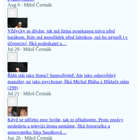
Aug 6
Miloš Čermák
•
Vždycky se dívám, jak má firma posekanou trávu před
barákem. Kdo má nepořádek před fabrikou, má ho nejspíš i v
účetnictví, říká podnikatel a…
Jul 29
Miloš Čermák
•
Řídit stát jako firmu? Samozřejmě. Ale jako odpovědný
manažer, ne jako psychopat, říká Michal Bláha z Hlídače státu
(299)
Jul 21
Miloš Čermák
•
Když se něčeho moc bojíte, tak to přitahujete. Proto zprávy
nesleduju a televizi doma nemáme, říká fotografka a
spisovatelka Sára Saudková…
Jun 26
Miloš Čermák
•