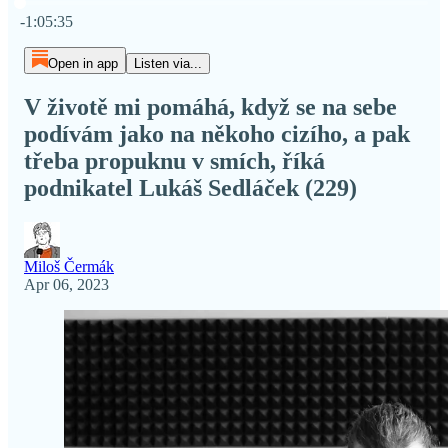
Current time: 0:00 / Total time: -1:05:35
-1:05:35
Open in app
Listen via...
V životě mi pomáhá, když se na sebe
podívám jako na někoho cizího, a pak
třeba propuknu v smích, říká
podnikatel Lukáš Sedláček (229)
Miloš Čermák
Apr 06, 2023