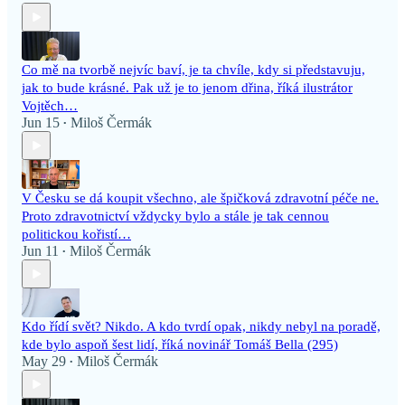
Co mě na tvorbě nejvíc baví, je ta chvíle, kdy si představuju,
jak to bude krásné. Pak už je to jenom dřina, říká ilustrátor
Vojtěch…
Jun 15
Miloš Čermák
•
V Česku se dá koupit všechno, ale špičková zdravotní péče ne.
Proto zdravotnictví vždycky bylo a stále je tak cennou
politickou kořistí…
Jun 11
Miloš Čermák
•
Kdo řídí svět? Nikdo. A kdo tvrdí opak, nikdy nebyl na poradě,
kde bylo aspoň šest lidí, říká novinář Tomáš Bella (295)
May 29
Miloš Čermák
•