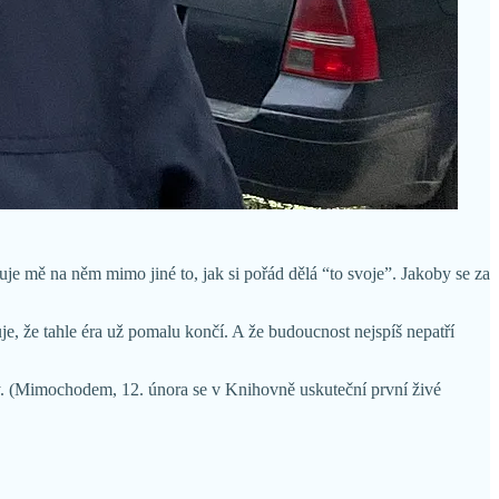
uje mě na něm mimo jiné to, jak si pořád dělá “to svoje”. Jakoby se za
uje, že tahle éra už pomalu končí. A že budoucnost nejspíš nepatří
ky. (Mimochodem, 12. února se v Knihovně uskuteční první živé