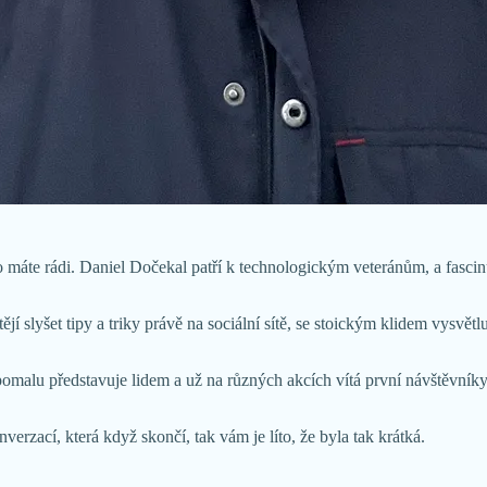
o máte rádi. Daniel Dočekal patří k technologickým veteránům, a fascin
í slyšet tipy a triky právě na sociální sítě, se stoickým klidem vysvětl
pomalu představuje lidem a už na různých akcích vítá první návštěvní
zací, která když skončí, tak vám je líto, že byla tak krátká.