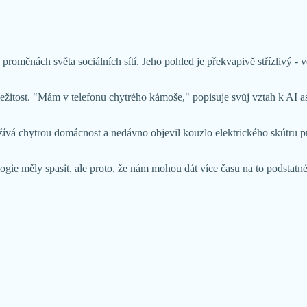
roměnách světa sociálních sítí. Jeho pohled je překvapivě střízlivý - vě
ležitost. "Mám v telefonu chytrého kámoše," popisuje svůj vztah k AI asi
užívá chytrou domácnost a nedávno objevil kouzlo elektrického skútru p
gie měly spasit, ale proto, že nám mohou dát více času na to podstatné 