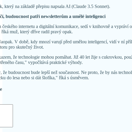
, který na základě přepisu napsala AI (Claude 3.5 Sonnet).
nčí, budoucnost patří newsletterům a umělé inteligenci
 českého internetu a digitální komunikace, sedí v knihovně a vypráví o p
 říká muž, který dříve radil pravý opak.
Naopak. V době, kdy mnozí varují před umělou inteligencí, vidí v ní pří
oru pro skutečný život.
ůkazem, že technologie mohou pomáhat. Již 40 let žije s cukrovkou, po
třeného času," vypočítává praktické výhody.
 že budoucnost bude lepší než současnost. Ne proto, že by nás technolo
zku do lesa nebo si dát šlofíka," říká s úsměvem.
de