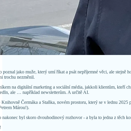
 poznal jako muže, který umí říkat a psát nepříjemné věci, ale stejně h
 ani trochu nezměnil.
m na digitální marketing a sociální média, jakkoli klientům, kteří chtěj
dIn, ale … například newsletterům. A určitě AI.
ké Knihovně Čermáka a Staňka, novém prostoru, který se v lednu 2025 
 Petrem Márou!).
akonec byl skoro dvouhodinový rozhovor - a byla to jedna z těch konver
!