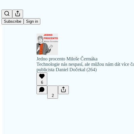
Subscribe
Sign in
Jedno procento Miloše Čermáka
Technologie nás nespasí, ale můžou nám dát více čas
publicista Daniel Dočekal (264)
6
2