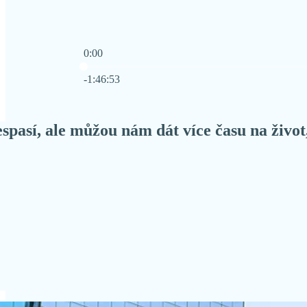
0:00
Current time: 0:00 / Total time: -1:46:53
-1:46:53
spasí, ale můžou nám dát více času na život,