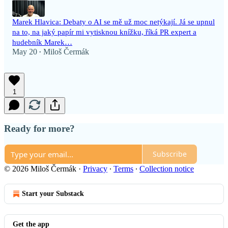
Marek Hlavica: Debaty o AI se mě už moc netýkají. Já se upnul
na to, na jaký papír mi vytisknou knížku, říká PR expert a
hudebník Marek…
May 20
Miloš Čermák
•
1
Ready for more?
Subscribe
© 2026 Miloš Čermák
·
Privacy
∙
Terms
∙
Collection notice
Start your Substack
Get the app