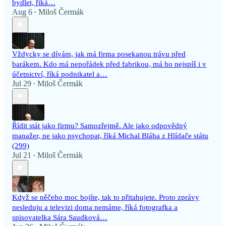
bydlet, říká…
Aug 6
Miloš Čermák
•
Vždycky se dívám, jak má firma posekanou trávu před
barákem. Kdo má nepořádek před fabrikou, má ho nejspíš i v
účetnictví, říká podnikatel a…
Jul 29
Miloš Čermák
•
Řídit stát jako firmu? Samozřejmě. Ale jako odpovědný
manažer, ne jako psychopat, říká Michal Bláha z Hlídače státu
(299)
Jul 21
Miloš Čermák
•
Když se něčeho moc bojíte, tak to přitahujete. Proto zprávy
nesleduju a televizi doma nemáme, říká fotografka a
spisovatelka Sára Saudková…