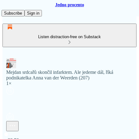
Jedno procento
Subscribe
Sign in
Listen distraction-free on Substack
Mejdan srdcařů skončil infarktem. Ale jedeme dál, říká
podnikatelka Anna van der Weerden (207)
1×
Current time: 0:00 / Total time: -33:52