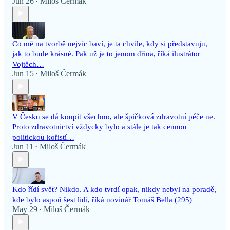
Jun 26
Miloš Čermák
•
Co mě na tvorbě nejvíc baví, je ta chvíle, kdy si představuju,
jak to bude krásné. Pak už je to jenom dřina, říká ilustrátor
Vojtěch…
Jun 15
Miloš Čermák
•
V Česku se dá koupit všechno, ale špičková zdravotní péče ne.
Proto zdravotnictví vždycky bylo a stále je tak cennou
politickou kořistí…
Jun 11
Miloš Čermák
•
Kdo řídí svět? Nikdo. A kdo tvrdí opak, nikdy nebyl na poradě,
kde bylo aspoň šest lidí, říká novinář Tomáš Bella (295)
May 29
Miloš Čermák
•