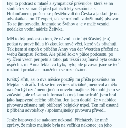
Byl to podcast o mladé a sympatické právničce, která se na
studiích v zahraničí před patnácti lety seznámila s
Holanďanem, po čase se přestěhovali do Česka a jakkoli je ona
advokátka a on IT expert, tak se rozhodli založit malý pivovar.
To se jim povedlo. Jmenuje se Švihov a je v malé vesnici
nedaleko vodní nádrže Želivka.
Měl to být podcast o tom, že návod na to být šťastný je a)
potkat ty pravé lidi a b) zkoušet nové věci, které vás přitahují.
Tak jsem si aspoň o příběhu Anny van der Weerden přečetl na
webu časopisu Forbes. Ale přišel šok: v půlce podcastu, po
vylíčení všech peripetií a toho, jak těžká i zajímavá byla cesta k
úspěchu, mi Anna řekla: co bylo, bylo, ale pivovar jsme se teď
rozhodli prodat a s manželem se rozcházíme.
Krátký střih, asi o dva měsíce později mi přišla pozvánka na
Mejdan srdcařů. Tak se ten večírek oficiálně jmenoval a mělo
na něm být oznámeno jméno nového majitele. Nemohl jsem se
zúčastnit, ale už samu informaci o mejdanu srdcařů jsem bral
jako happyend celého příběhu. Jen jsem doufal, že v nabídce
pivovaru zůstane můj oblíbený belgický tripel. Ten mě ostatně
k příběhu advokátky / spolumajitelky pivovaru přivedl.
Jenže happyend se nakonec nekonal. Přicházely ke mně
zprávy, že místo majitele byla na večírku nakonec jen jeho