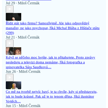
Jul 29
Miloš Čermák
•
Řídit stát jako firmu? Samozřejmě. Ale jako odpovědný
manažer, ne jako psychopat, říká Michal Bláha z Hlídače státu
(299)
Jul 21
Miloš Čermák
•
Když se něčeho moc bojíte, tak to přitahujete. Proto zprávy
nesleduju a televizi doma nemáme, říká fotografka a
spisovatelka Sára Saudková…
Jun 26
Miloš Čermák
•
Co mě na tvorbě nejvíc baví, je ta chvíle, kdy si představuju,
jak to bude krásné. Pak už je to jenom dřina, říká ilustrátor
Vojtěch…
Jun 15
Miloš Čermák
•