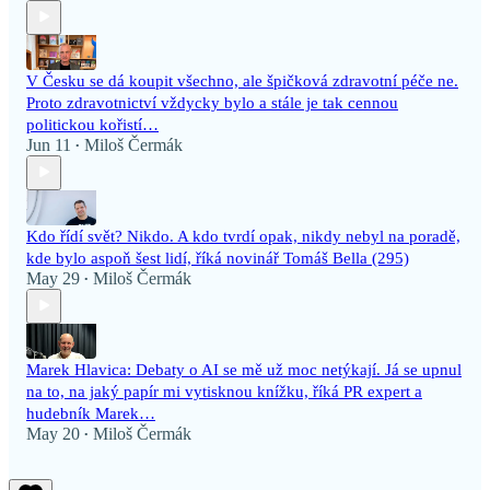
V Česku se dá koupit všechno, ale špičková zdravotní péče ne.
Proto zdravotnictví vždycky bylo a stále je tak cennou
politickou kořistí…
Jun 11
Miloš Čermák
•
Kdo řídí svět? Nikdo. A kdo tvrdí opak, nikdy nebyl na poradě,
kde bylo aspoň šest lidí, říká novinář Tomáš Bella (295)
May 29
Miloš Čermák
•
Marek Hlavica: Debaty o AI se mě už moc netýkají. Já se upnul
na to, na jaký papír mi vytisknou knížku, říká PR expert a
hudebník Marek…
May 20
Miloš Čermák
•