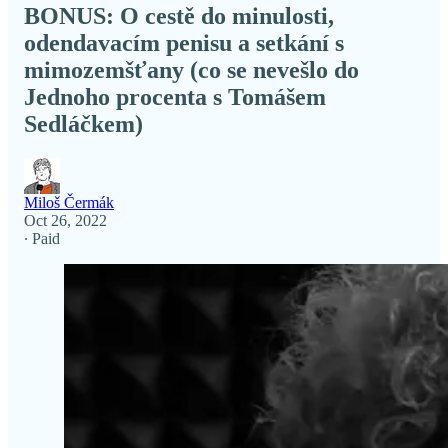
BONUS: O cestě do minulosti,
odendavacím penisu a setkání s
mimozemšťany (co se nevešlo do
Jednoho procenta s Tomášem
Sedláčkem)
Miloš Čermák
Oct 26, 2022
∙ Paid