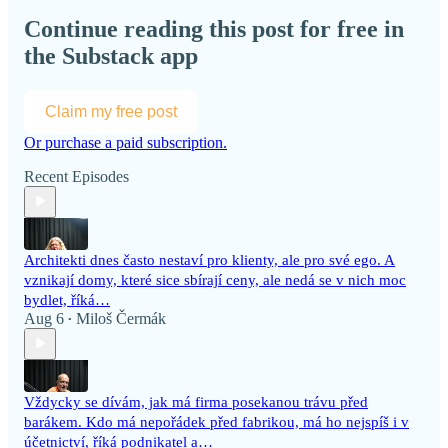
Continue reading this post for free in
the Substack app
Claim my free post
Or purchase a paid subscription.
Recent Episodes
Architekti dnes často nestaví pro klienty, ale pro své ego. A
vznikají domy, které sice sbírají ceny, ale nedá se v nich moc
bydlet, říká…
Aug 6
Miloš Čermák
•
Vždycky se dívám, jak má firma posekanou trávu před
barákem. Kdo má nepořádek před fabrikou, má ho nejspíš i v
účetnictví, říká podnikatel a…