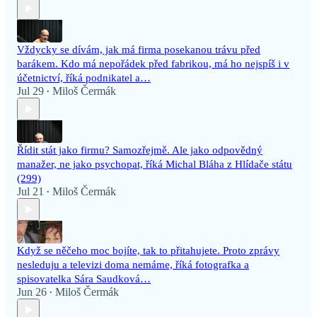
Vždycky se dívám, jak má firma posekanou trávu před
barákem. Kdo má nepořádek před fabrikou, má ho nejspíš i v
účetnictví, říká podnikatel a…
Jul 29
Miloš Čermák
•
Řídit stát jako firmu? Samozřejmě. Ale jako odpovědný
manažer, ne jako psychopat, říká Michal Bláha z Hlídače státu
(299)
Jul 21
Miloš Čermák
•
Když se něčeho moc bojíte, tak to přitahujete. Proto zprávy
nesleduju a televizi doma nemáme, říká fotografka a
spisovatelka Sára Saudková…
Jun 26
Miloš Čermák
•