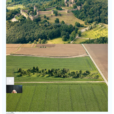
Foto: danalka.com
Discussion about this episode
Comments
Restacks
Recent Episodes
Architekti dnes často nestaví pro klienty, ale pro své ego. A
vznikají domy, které sice sbírají ceny, ale nedá se v nich moc
bydlet, říká…
Aug 6
Miloš Čermák
•