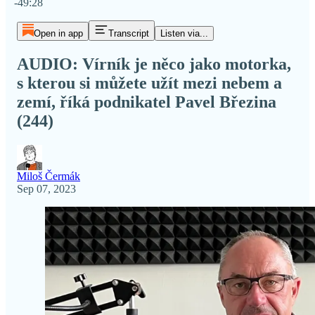
-49:28
Open in app
Transcript
Listen via...
AUDIO: Vírník je něco jako motorka,
s kterou si můžete užít mezi nebem a
zemí, říká podnikatel Pavel Březina
(244)
Miloš Čermák
Sep 07, 2023