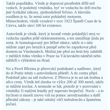
Takže popořádku. Vírník je dopravní prostředek těžší než
vzduch. Je podobný vrtulníku, byť ve vzduchu ho drží trochu
jiné fyzikální zákony, zjednodušeně řečeno. A hlavním
rozdílem je to, že nemá rotor poháněný motorem.
Mimochodem, vírník vynalezl v roce 1923 Španěl Cuan de la
Cierva, takže slaví 100 let existence.
Autovírník je vírník, který je kromě vrtule pohánějící stroj ve
vzduchu opatřen ještě elektromotorem, a ten umožňuje jízdu po
zemi. Je homologovaný pro běžné silnice, takže si s ním
můžete zajet pro benzín k pumpě nebo ho zaparkovat před
domem na Vinohradech. Možná jste před asi šesti lety zahlédli
v médiích fotku vírníku v Praze na Václavském náměstí nebo
nábřeží s výhledem na Hrad.
No a Pavel Březina je přerovský podnikatel a nadšenec, který
do té Prahy tehdy s autovírníkem přiletěl. A do centra přijel.
Podobně jako na náš rozhovor. Z Přerova je to asi tak hodina a
něco cesty. Vírník letí zhruba ve výšce 200 až 300 metrů, takže
se můžete kochat. A nemusíte se bát, protože je v porovnání s
vrtulníky či malými letadly prý naprosto bezpečný. Navíc - a to
bychom si museli znovu vzít na pomoc aerodynamiku a další
přírodní zákony - je také odolný vůči turbulencím a špatnému
počasí.