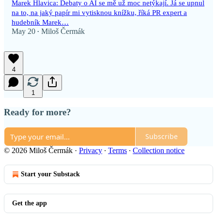
Marek Hlavica: Debaty o AI se mě už moc netýkají. Já se upnul
na to, na jaký papír mi vytisknou knížku, říká PR expert a
hudebník Marek…
May 20
Miloš Čermák
•
4
1
Ready for more?
Subscribe
© 2026 Miloš Čermák
·
Privacy
∙
Terms
∙
Collection notice
Start your Substack
Get the app