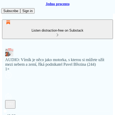
Jedno procento
Subscribe
Sign in
Listen distraction-free on Substack
AUDIO: Vírník je něco jako motorka, s kterou si můžete užít
mezi nebem a zemí, říká podnikatel Pavel Březina (244)
1×
Current time: 0:00 / Total time: -49:28