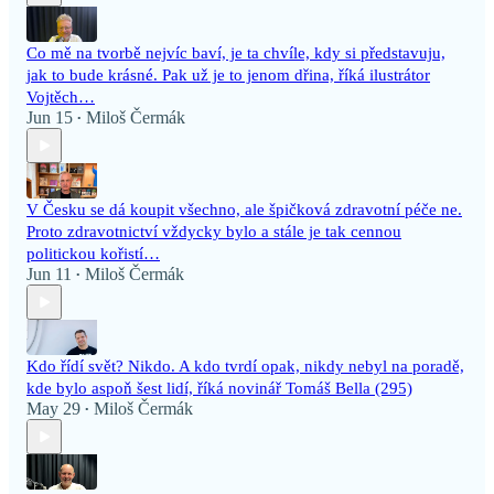
Co mě na tvorbě nejvíc baví, je ta chvíle, kdy si představuju,
jak to bude krásné. Pak už je to jenom dřina, říká ilustrátor
Vojtěch…
Jun 15
Miloš Čermák
•
V Česku se dá koupit všechno, ale špičková zdravotní péče ne.
Proto zdravotnictví vždycky bylo a stále je tak cennou
politickou kořistí…
Jun 11
Miloš Čermák
•
Kdo řídí svět? Nikdo. A kdo tvrdí opak, nikdy nebyl na poradě,
kde bylo aspoň šest lidí, říká novinář Tomáš Bella (295)
May 29
Miloš Čermák
•