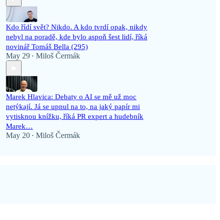
Kdo řídí svět? Nikdo. A kdo tvrdí opak, nikdy
nebyl na poradě, kde bylo aspoň šest lidí, říká
novinář Tomáš Bella (295)
May 29
Miloš Čermák
•
Marek Hlavica: Debaty o AI se mě už moc
netýkají. Já se upnul na to, na jaký papír mi
vytisknou knížku, říká PR expert a hudebník
Marek…
May 20
Miloš Čermák
•