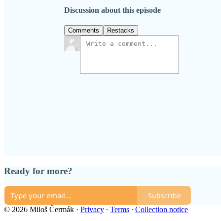
Discussion about this episode
Comments
Restacks
Ready for more?
Subscribe
© 2026 Miloš Čermák
·
Privacy
∙
Terms
∙
Collection notice