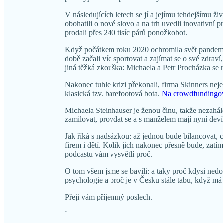
V následujících letech se jí a jejímu tehdejšímu ž
obohatili o nové slovo a na trh uvedli inovativní p
prodali přes 240 tisíc párů ponožkobot.
Když počátkem roku 2020 ochromila svět pandemie,
době začali víc sportovat a zajímat se o své zdraví
jiná těžká zkouška: Michaela a Petr Procházka se roz
Nakonec tuhle krizi překonali, firma Skinners nejen
klasická tzv. barefootová bota.
Na crowdfundingov
Michaela Steinhauser je ženou činu, takže nezahál
zamilovat, provdat se a s manželem mají nyní deví
Jak říká s nadsázkou: až jednou bude bilancovat, 
firem i dětí. Kolik jich nakonec přesně bude, zatí
podcastu vám vysvětlí proč.
O tom všem jsme se bavili: a taky proč kdysi nedo
psychologie a proč je v Česku stále tabu, když má
Přeji vám příjemný poslech.
¨