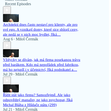
Recent Episodes
Architekti dnes často nestaví pro klienty, ale pro
své ego. A vznikají domy, které sice sbírají ceny,
ale nedá se v nich moc bydlet, říká…
Aug 6
Miloš Čermák
•
Vždycky se dívám, jak má firma posekanou trávu
před barákem. Kdo má nepořádek před fabrikou,
má ho nejspíš i v účetnictví, říká podnikatel a…
Jul 29
Miloš Čermák
•
Řídit stát jako firmu? Samozřejmě. Ale jako
odpovědný manažer, ne jako psychopat, říká
Michal Bláha z Hlídače státu (299)
Jul 21
Miloš Čermák
•