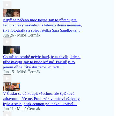
Když se něčeho moc bojíte, tak to přitahujete.
Proto zprávy nesleduju a televizi doma nemáme,
říká fotografka a spisovatelka Sára Saudková…
Jun 26
Miloš Čermák
•
Co mě na tvorbě nejvíc baví, je ta chvíle, kdy si
představuju, jak to bude krásné. Pak už je to
jenom dřina, říká ilustrátor Vojtěch…
Jun 15
Miloš Čermák
•
V Česku se dá koupit všechno, ale špičková
zdravotní péče ne. Proto zdravotnictví vždycky
bylo a stále je tak cennou politickou kořistí…
Jun 11
Miloš Čermák
•