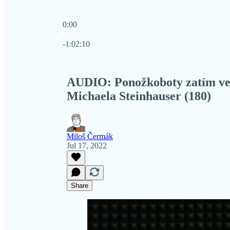
0:00
Current time: 0:00 / Total time: -1:02:10
-1:02:10
AUDIO: Ponožkoboty zatím ve s
Michaela Steinhauser (180)
Miloš Čermák
Jul 17, 2022
Share