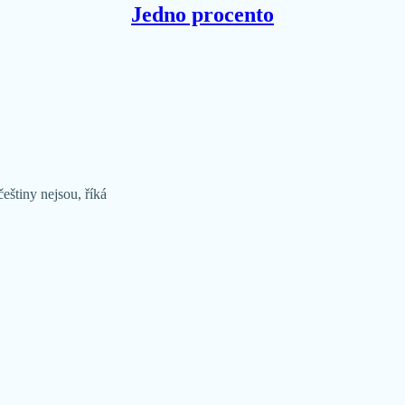
Jedno procento
štiny nejsou, říká