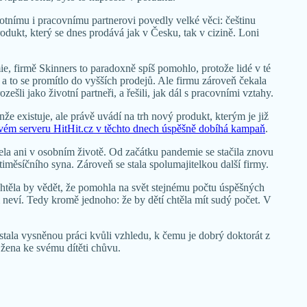
ivotnímu i pracovnímu partnerovi povedly velké věci: češtinu
rodukt, který se dnes prodává jak v Česku, tak v cizině. Loni
 firmě Skinners to paradoxně spíš pomohlo, protože lidé v té
, a to se promítlo do vyšších prodejů. Ale firmu zároveň čekala
ešli jako životní partneři, a řešili, jak dál s pracovními vztahy.
že existuje, ale právě uvádí na trh nový produkt, kterým je již
ém serveru HitHit.cz v těchto dnech úspěšně dobíhá kampaň
.
ela ani v osobním životě. Od začátku pandemie se stačila znovu
timěsíčního syna. Zároveň se stala spolumajitelkou další firmy.
chtěla by vědět, že pomohla na svět stejnému počtu úspěšných
m neví. Tedy kromě jednoho: že by dětí chtěla mít sudý počet. V
stala vysněnou práci kvůli vzhledu, k čemu je dobrý doktorát z
 žena ke svému dítěti chůvu.