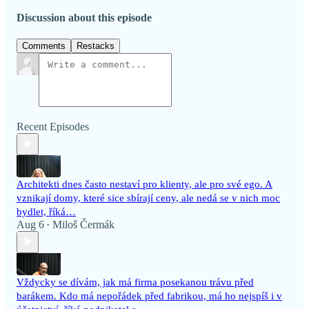
Discussion about this episode
Comments
Restacks
Recent Episodes
Architekti dnes často nestaví pro klienty, ale pro své ego. A
vznikají domy, které sice sbírají ceny, ale nedá se v nich moc
bydlet, říká…
Aug 6
Miloš Čermák
•
Vždycky se dívám, jak má firma posekanou trávu před
barákem. Kdo má nepořádek před fabrikou, má ho nejspíš i v