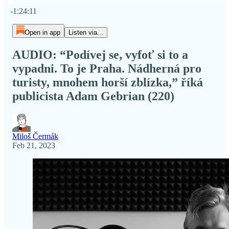
Current time: 0:00 / Total time: -1:24:11
-1:24:11
Open in app
Listen via...
AUDIO: “Podívej se, vyfoť si to a
vypadni. To je Praha. Nádherná pro
turisty, mnohem horší zblízka,” říká
publicista Adam Gebrian (220)
Miloš Čermák
Feb 21, 2023