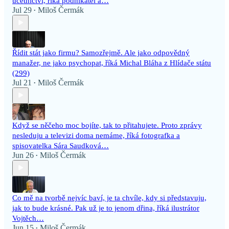
účetnictví, říká podnikatel a…
Jul 29
Miloš Čermák
•
Řídit stát jako firmu? Samozřejmě. Ale jako odpovědný
manažer, ne jako psychopat, říká Michal Bláha z Hlídače státu
(299)
Jul 21
Miloš Čermák
•
Když se něčeho moc bojíte, tak to přitahujete. Proto zprávy
nesleduju a televizi doma nemáme, říká fotografka a
spisovatelka Sára Saudková…
Jun 26
Miloš Čermák
•
Co mě na tvorbě nejvíc baví, je ta chvíle, kdy si představuju,
jak to bude krásné. Pak už je to jenom dřina, říká ilustrátor
Vojtěch…
Jun 15
Miloš Čermák
•