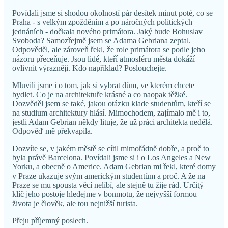
Povídali jsme si shodou okolností pár desítek minut poté, co se
Praha - s velkým zpožděním a po náročných politických
jednáních - dočkala nového primátora. Jaký bude Bohuslav
Svoboda? Samozřejmě jsem se Adama Gebriana zeptal.
Odpověděl, ale zároveň řekl, že role primátora se podle jeho
názoru přeceňuje. Jsou lidé, kteří atmosféru města dokáží
ovlivnit výrazněji. Kdo například? Poslouchejte.
Mluvili jsme i o tom, jak si vybrat dům, ve kterém chcete
bydlet. Co je na architektuře krásné a co naopak těžké.
Dozvěděl jsem se také, jakou otázku klade studentům, kteří se
na studium architektury hlásí. Mimochodem, zajímalo mě i to,
jestli Adam Gebrian někdy lituje, že už práci architekta nedělá.
Odpověď mě překvapila.
Dozvíte se, v jakém městě se cítil mimořádně dobře, a proč to
byla právě Barcelona. Povídali jsme si i o Los Angeles a New
Yorku, a obecně o Americe. Adam Gebrian mi řekl, které domy
v Praze ukazuje svým americkým studentům a proč. A že na
Praze se mu spousta věcí nelíbí, ale stejně tu žije rád. Určitý
klíč jeho postoje hledejme v bonmotu, že nejvyšší formou
života je člověk, ale tou nejnižší turista.
Přeju příjemný poslech.