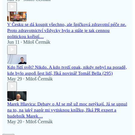
V Česku se dá koupit všechno, ale špičková zdravotní péče ne.
Proto zdravotnictví vždycky bylo a stále je tak cennou
politickou kořistí…
Jun 11
Miloš Čermák
•
Kdo řídí svět? Nikdo. A kdo tvrdí opak, nikdy nebyl na poradě,
kde bylo aspoň šest lidí, říká novinář Tomáš Bella (295)
May 29
Miloš Čermák
•
Marek Hlavica: Debaty o AI se mě už moc netýkají. Já se upnul
na to, na jaký papír mi vytisknou knížku, říká PR expert a
hudebník Marek…
May 20
Miloš Čermák
•