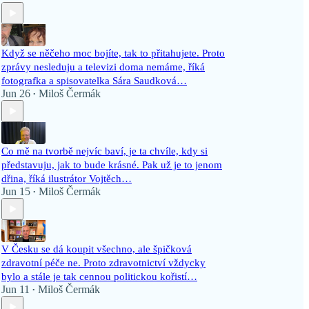
Když se něčeho moc bojíte, tak to přitahujete. Proto
zprávy nesleduju a televizi doma nemáme, říká
fotografka a spisovatelka Sára Saudková…
Jun 26
Miloš Čermák
•
Co mě na tvorbě nejvíc baví, je ta chvíle, kdy si
představuju, jak to bude krásné. Pak už je to jenom
dřina, říká ilustrátor Vojtěch…
Jun 15
Miloš Čermák
•
V Česku se dá koupit všechno, ale špičková
zdravotní péče ne. Proto zdravotnictví vždycky
bylo a stále je tak cennou politickou kořistí…
Jun 11
Miloš Čermák
•