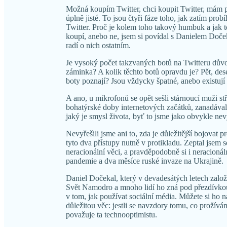
Možná koupím Twitter, chci koupit Twitter, mám p
úplně jisté. To jsou čtyři fáze toho, jak zatím p
Twitter. Proč je kolem toho takový humbuk a jak 
koupí, anebo ne, jsem si povídal s Danielem Doče
radí o nich ostatním.
Je vysoký počet takzvaných botů na Twitteru důvo
záminka? A kolik těchto botů opravdu je? Pět, de
boty poznají? Jsou vždycky špatné, anebo existuj
A ano, u mikrofonů se opět sešli stárnoucí muži s
bohatýrské doby internetových začátků, zanadávali
jaký je smysl života, byť to jsme jako obvykle nevy
Nevyřešili jsme ani to, zda je důležitější bojovat 
tyto dva přístupy nutně v protikladu. Zeptal jsem se
neracionální věci, a pravděpodobně si i neracionál
pandemie a dva měsíce ruské invaze na Ukrajině.
Daniel Dočekal, který v devadesátých letech zalo
Svět Namodro a mnoho lidí ho zná pod přezdívkou
v tom, jak používat sociální média. Můžete si ho n
důležitou věc: jestli se navzdory tomu, co prožívám
považuje ta technooptimistu.