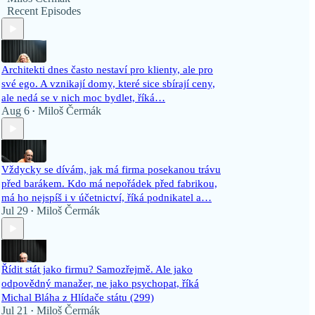
Recent Episodes
Architekti dnes často nestaví pro klienty, ale pro
své ego. A vznikají domy, které sice sbírají ceny,
ale nedá se v nich moc bydlet, říká…
Aug 6
Miloš Čermák
•
Vždycky se dívám, jak má firma posekanou trávu
před barákem. Kdo má nepořádek před fabrikou,
má ho nejspíš i v účetnictví, říká podnikatel a…
Jul 29
Miloš Čermák
•
Řídit stát jako firmu? Samozřejmě. Ale jako
odpovědný manažer, ne jako psychopat, říká
Michal Bláha z Hlídače státu (299)
Jul 21
Miloš Čermák
•