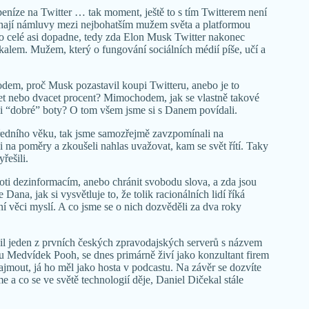
eníze na Twitter … tak moment, ještě to s tím Twitterem není
robíhají námluvy mezi nejbohatším mužem světa a platformou
to celé asi dopadne, tedy zda Elon Musk Twitter nakonec
kalem. Mužem, který o fungování sociálních médií píše, učí a
dem, proč Musk pozastavil koupi Twitteru, anebo je to
set nebo dvacet procent? Mimochodem, jak se vlastně takové
í i “dobré” boty? O tom všem jsme si s Danem povídali.
tředního věku, tak jsme samozřejmě zavzpomínali na
 na poměry a zkoušeli nahlas uvažovat, kam se svět řítí. Taky
řešili.
proti dezinformacím, anebo chránit svobodu slova, a zda jsou
 Dana, jak si vysvětluje to, že tolik racionálních lidí říká
ní věci myslí. A co jsme se o nich dozvěděli za dva roky
žil jeden z prvních českých zpravodajských serverů s názvem
 Medvídek Pooh, se dnes primárně živí jako konzultant firem
ajmout, já ho měl jako hosta v podcastu. Na závěr se dozvíte
e a co se ve světě technologií děje, Daniel Dičekal stále