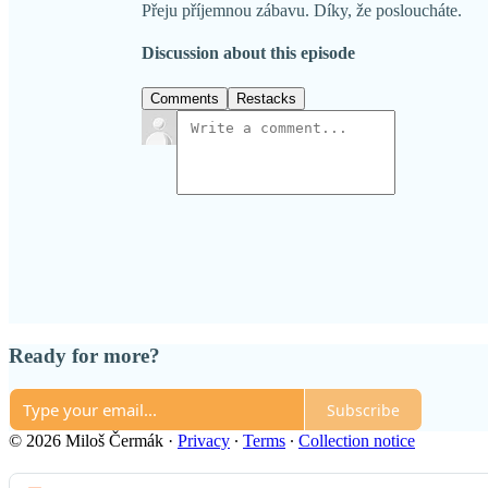
Přeju příjemnou zábavu. Díky, že posloucháte.
Discussion about this episode
Comments
Restacks
Ready for more?
Subscribe
© 2026 Miloš Čermák
·
Privacy
∙
Terms
∙
Collection notice