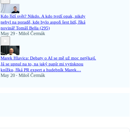
Kdo řídí svět? Nikdo. A kdo tvrdí opak, nikdy
nebyl na poradě, kde bylo aspoň šest lidí, říká
novinář Tomáš Bella (295)
May 29
Miloš Čermák
•
Marek Hlavica: Debaty o AI se mě už moc netýkají.
Já se upnul na to, na jaký papír mi vytisknou
knížku, říká PR expert a hudebník Marek…
May 20
Miloš Čermák
•