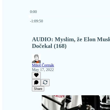
0:00
Current time: 0:00 / Total time: -1:09:50
-1:09:50
AUDIO: Myslím, že Elon Musk 
Dočekal (168)
Miloš Čermák
May 17, 2022
Share