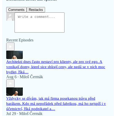
Comments
Restacks
Recent Episodes
Architekti dnes často nestaví pro klienty, ale pro své ego. A
vznikají domy, které sice sbírají ceny, ale nedá se v nich moc
bydlet, říká…
Aug 6
Miloš Čermák
•
Vždycky se dívám, jak má firma posekanou trávu před
barákem. Kdo má nepořádek před fabrikou, má ho nejspíš i v
účetnictví, říká podnikatel a…
Jul 29
Miloš Čermák
•