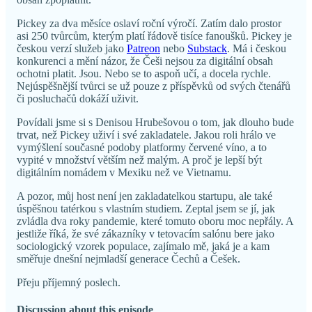
Pickey za dva měsíce oslaví roční výročí. Zatím dalo prostor
asi 250 tvůrcům, kterým platí řádově tisíce fanoušků. Pickey je
českou verzí služeb jako
Patreon
nebo
Substack
. Má i českou
konkurenci a mění názor, že Češi nejsou za digitální obsah
ochotni platit. Jsou. Nebo se to aspoň učí, a docela rychle.
Nejúspěšnější tvůrci se už pouze z příspěvků od svých čtenářů
či posluchačů dokáží uživit.
Povídali jsme si s Denisou Hrubešovou o tom, jak dlouho bude
trvat, než Pickey uživí i své zakladatele. Jakou roli hrálo ve
vymýšlení současné podoby platformy červené víno, a to
vypité v množství větším než malým. A proč je lepší být
digitálním nomádem v Mexiku než ve Vietnamu.
A pozor, můj host není jen zakladatelkou startupu, ale také
úspěšnou tatérkou s vlastním studiem. Zeptal jsem se jí, jak
zvládla dva roky pandemie, které tomuto oboru moc nepřály. A
jestliže říká, že své zákazníky v tetovacím salónu bere jako
sociologický vzorek populace, zajímalo mě, jaká je a kam
směřuje dnešní nejmladší generace Čechů a Češek.
Přeju příjemný poslech.
Discussion about this episode