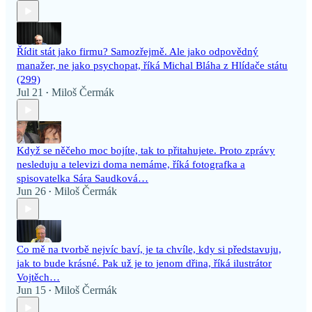
Řídit stát jako firmu? Samozřejmě. Ale jako odpovědný
manažer, ne jako psychopat, říká Michal Bláha z Hlídače státu
(299)
Jul 21
Miloš Čermák
•
Když se něčeho moc bojíte, tak to přitahujete. Proto zprávy
nesleduju a televizi doma nemáme, říká fotografka a
spisovatelka Sára Saudková…
Jun 26
Miloš Čermák
•
Co mě na tvorbě nejvíc baví, je ta chvíle, kdy si představuju,
jak to bude krásné. Pak už je to jenom dřina, říká ilustrátor
Vojtěch…
Jun 15
Miloš Čermák
•