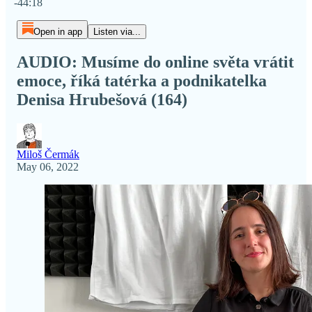
-44:18
Open in app
Listen via...
AUDIO: Musíme do online světa vrátit
emoce, říká tatérka a podnikatelka
Denisa Hrubešová (164)
Miloš Čermák
May 06, 2022