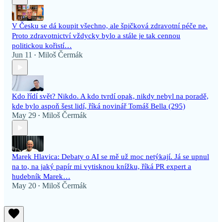
V Česku se dá koupit všechno, ale špičková zdravotní péče ne.
Proto zdravotnictví vždycky bylo a stále je tak cennou
politickou kořistí…
Jun 11
Miloš Čermák
•
Kdo řídí svět? Nikdo. A kdo tvrdí opak, nikdy nebyl na poradě,
kde bylo aspoň šest lidí, říká novinář Tomáš Bella (295)
May 29
Miloš Čermák
•
Marek Hlavica: Debaty o AI se mě už moc netýkají. Já se upnul
na to, na jaký papír mi vytisknou knížku, říká PR expert a
hudebník Marek…
May 20
Miloš Čermák
•