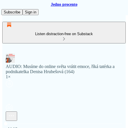
Jedno procento
Subscribe
Sign in
Listen distraction-free on Substack
AUDIO: Musíme do online světa vrátit emoce, říká tatérka a
podnikatelka Denisa Hrubešová (164)
1×
Current time: 0:00 / Total time: -44:18