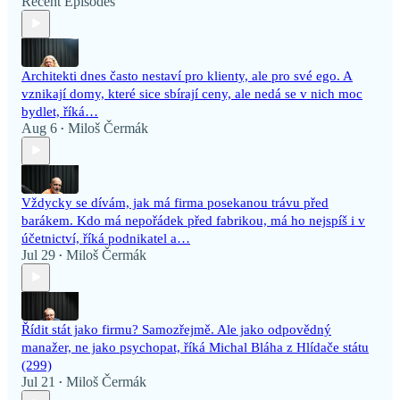
Recent Episodes
Architekti dnes často nestaví pro klienty, ale pro své ego. A
vznikají domy, které sice sbírají ceny, ale nedá se v nich moc
bydlet, říká…
Aug 6
Miloš Čermák
•
Vždycky se dívám, jak má firma posekanou trávu před
barákem. Kdo má nepořádek před fabrikou, má ho nejspíš i v
účetnictví, říká podnikatel a…
Jul 29
Miloš Čermák
•
Řídit stát jako firmu? Samozřejmě. Ale jako odpovědný
manažer, ne jako psychopat, říká Michal Bláha z Hlídače státu
(299)
Jul 21
Miloš Čermák
•