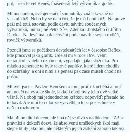
prd,” říká Pavel Beneš, třiašedesátiletý výtvarník a grafik.
Mimochodem, své generační souputníky zná takzvaně na
vlastní kůži. Nebo by se dalo říct, že je má i pod kůží. Na pravé
paži má totiž tetování podle devíti návrhů současných
výtvarníků, mimo jiné Petra Síse, Zdeňka Lhotského či Jiřího
Davida. Na levé má pak tetování podle návrhu svých rodičů,
rovněž výtvarníků.
Poznali jsme se počátkem devadesátých let v časopise Reflex,
kde pracoval jako grafik. Udělal mi v roce 1991 velmi
netradiční svatební oznámení, vypadající jako složenka. Pro
mladou generaci: to byly takové papírky, které lidem chodily
do schránky, a oni s nimi a s penězi pak zase museli chodit na
poštu.
Mluvili jsme s Pavlem Benešem o tom, proč už neběhá a proč
ani neučí na vysoké škole, jakkoli obojí byly jeho dvě velké
vášně. Na obojí má jednoduchou krátkou odpověď: přestalo ho
to bavit. Ale umí to i dlouze vysvětlit, a to si poslechněte v
našem rozhovoru.
Má přitom titul docent, ale i na něj se dívá s nadhledem. “Až se
právníci a doktoři dozví, že absolventi uměleckých škol mají
stejné tituly jako oni, ale některým jejich získání zabralo tak asi