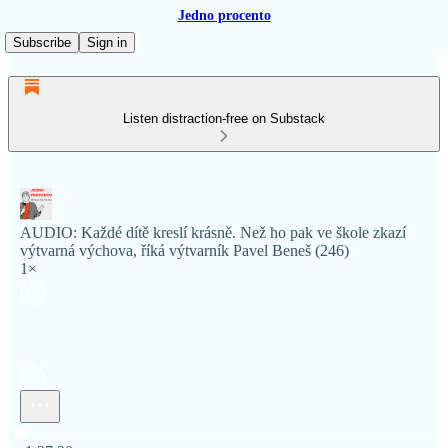
Jedno procento
Subscribe
Sign in
Listen distraction-free on Substack
AUDIO: Každé dítě kreslí krásně. Než ho pak ve škole zkazí
výtvarná výchova, říká výtvarník Pavel Beneš (246)
1×
Current time: 0:00 / Total time: -1:27:20