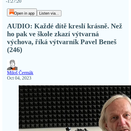
-1:27:20
Open in app
Listen via...
AUDIO: Každé dítě kreslí krásně. Než
ho pak ve škole zkazí výtvarná
výchova, říká výtvarník Pavel Beneš
(246)
Miloš Čermák
Oct 04, 2023