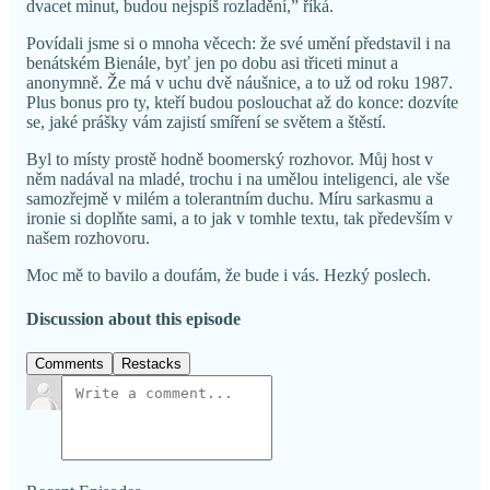
dvacet minut, budou nejspíš rozladění,” říká.
Povídali jsme si o mnoha věcech: že své umění představil i na
benátském Bienále, byť jen po dobu asi třiceti minut a
anonymně. Že má v uchu dvě náušnice, a to už od roku 1987.
Plus bonus pro ty, kteří budou poslouchat až do konce: dozvíte
se, jaké prášky vám zajistí smíření se světem a štěstí.
Byl to místy prostě hodně boomerský rozhovor. Můj host v
něm nadával na mladé, trochu i na umělou inteligenci, ale vše
samozřejmě v milém a tolerantním duchu. Míru sarkasmu a
ironie si doplňte sami, a to jak v tomhle textu, tak především v
našem rozhovoru.
Moc mě to bavilo a doufám, že bude i vás. Hezký poslech.
Discussion about this episode
Comments
Restacks