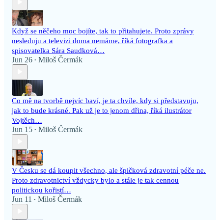
Když se něčeho moc bojíte, tak to přitahujete. Proto zprávy
nesleduju a televizi doma nemáme, říká fotografka a
spisovatelka Sára Saudková…
Jun 26
Miloš Čermák
•
Co mě na tvorbě nejvíc baví, je ta chvíle, kdy si představuju,
jak to bude krásné. Pak už je to jenom dřina, říká ilustrátor
Vojtěch…
Jun 15
Miloš Čermák
•
V Česku se dá koupit všechno, ale špičková zdravotní péče ne.
Proto zdravotnictví vždycky bylo a stále je tak cennou
politickou kořistí…
Jun 11
Miloš Čermák
•