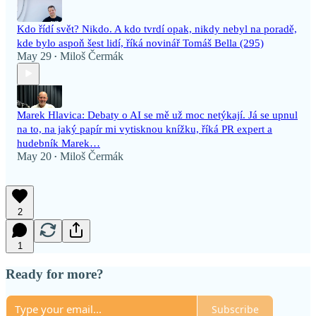
Kdo řídí svět? Nikdo. A kdo tvrdí opak, nikdy nebyl na poradě,
kde bylo aspoň šest lidí, říká novinář Tomáš Bella (295)
May 29
Miloš Čermák
•
Marek Hlavica: Debaty o AI se mě už moc netýkají. Já se upnul
na to, na jaký papír mi vytisknou knížku, říká PR expert a
hudebník Marek…
May 20
Miloš Čermák
•
2
1
Ready for more?
Subscribe