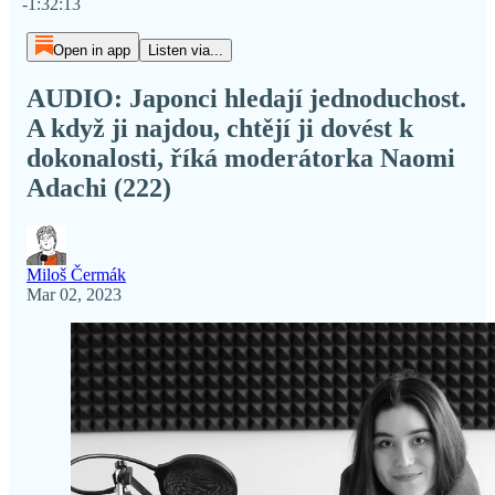
-1:32:13
Open in app
Listen via...
AUDIO: Japonci hledají jednoduchost.
A když ji najdou, chtějí ji dovést k
dokonalosti, říká moderátorka Naomi
Adachi (222)
Miloš Čermák
Mar 02, 2023