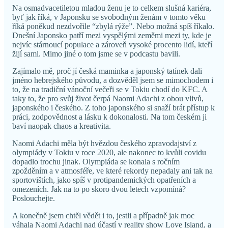
Na osmadvacetiletou mladou ženu je to celkem slušná kariéra,
byť jak říká, v Japonsku se svobodným ženám v tomto věku
říká poněkud nezdvořile “zbylá rýže”. Nebo možná spíš říkalo.
Dnešní Japonsko patří mezi vyspělými zeměmi mezi ty, kde je
nejvíc stárnoucí populace a zároveň vysoké procento lidí, kteří
žijí sami. Mimo jiné o tom jsme se v podcastu bavili.
Zajímalo mě, proč jí česká maminka a japonský tatínek dali
jméno hebrejského původu, a dozvěděl jsem se mimochodem i
to, že na tradiční vánoční večeři se v Tokiu chodí do KFC. A
taky to, že pro svůj život čerpá Naomi Adachi z obou vlivů,
japonského i českého. Z toho japonského si snaží brát přístup k
práci, zodpovědnost a lásku k dokonalosti. Na tom českém ji
baví naopak chaos a kreativita.
Naomi Adachi měla být hvězdou českého zpravodajství z
olympiády v Tokiu v roce 2020, ale nakonec to kvůli covidu
dopadlo trochu jinak. Olympiáda se konala s ročním
zpožděním a v atmosféře, ve které rekordy nepadaly ani tak na
sportovištích, jako spíš v protipandemických opatřeních a
omezeních. Jak na to po skoro dvou letech vzpomíná?
Poslouchejte.
A konečně jsem chtěl vědět i to, jestli a případně jak moc
váhala Naomi Adachi nad účastí v reality show Love Island, a