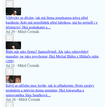
Vždycky se dívám, jak má firma posekanou trávu před
barákem. Kdo má nepořádek před fabrikou, má ho nejspíš i v
účetnictví, říká podnikatel a…
Jul 29
Miloš Čermák
•
Řídit stát jako firmu? Samozřejmě. Ale jako odpovědný
manažer, ne jako psychopat, říká Michal Bláha z Hlídače státu
(299)
Jul 21
Miloš Čermák
•
Když se něčeho moc bojíte, tak to přitahujete. Proto zprávy
nesleduju a televizi doma nemáme, říká fotografka a
spisovatelka Sára Saudková…
Jun 26
Miloš Čermák
•