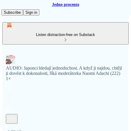
Jedno procento
Subscribe
Sign in
Listen distraction-free on Substack
AUDIO: Japonci hledají jednoduchost. A když ji najdou, chtějí
ji dovést k dokonalosti, říká moderátorka Naomi Adachi (222)
1×
Current time: 0:00 / Total time: -1:32:13