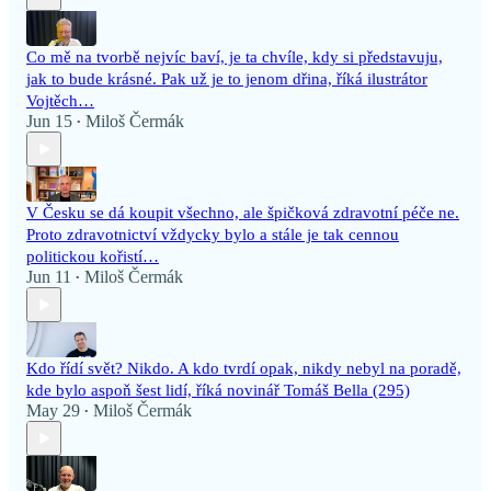
Co mě na tvorbě nejvíc baví, je ta chvíle, kdy si představuju,
jak to bude krásné. Pak už je to jenom dřina, říká ilustrátor
Vojtěch…
Jun 15
Miloš Čermák
•
V Česku se dá koupit všechno, ale špičková zdravotní péče ne.
Proto zdravotnictví vždycky bylo a stále je tak cennou
politickou kořistí…
Jun 11
Miloš Čermák
•
Kdo řídí svět? Nikdo. A kdo tvrdí opak, nikdy nebyl na poradě,
kde bylo aspoň šest lidí, říká novinář Tomáš Bella (295)
May 29
Miloš Čermák
•