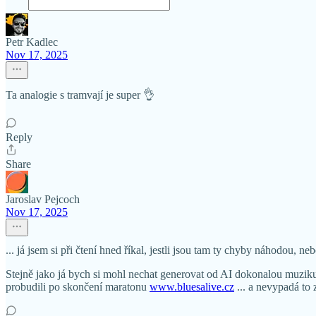
Petr Kadlec
Nov 17, 2025
Ta analogie s tramvají je super 👌
Reply
Share
Jaroslav Pejcoch
Nov 17, 2025
... já jsem si při čtení hned říkal, jestli jsou tam ty chyby náhodou, 
Stejně jako já bych si mohl nechat generovat od AI dokonalou muziku,
probudili po skončení maratonu
www.bluesalive.cz
... a nevypadá to 