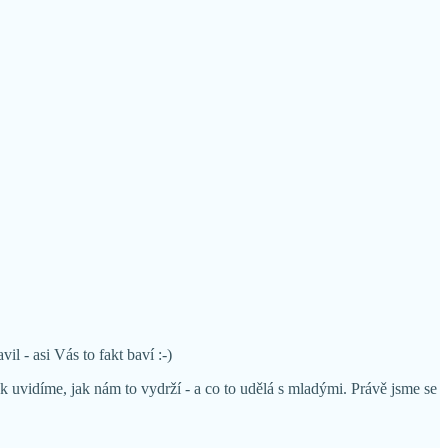
l - asi Vás to fakt baví :-)
k uvidíme, jak nám to vydrží - a co to udělá s mladými. Právě jsme se