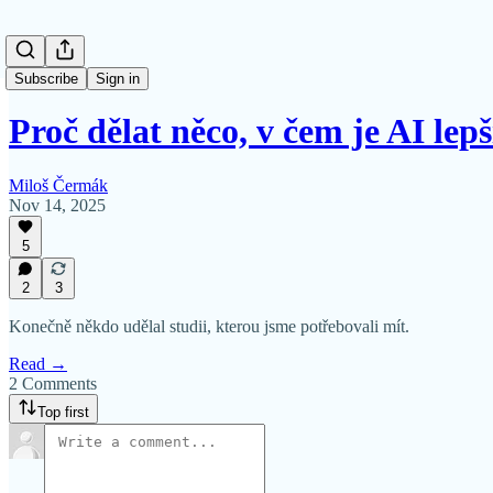
Subscribe
Sign in
Proč dělat něco, v čem je AI le
Miloš Čermák
Nov 14, 2025
5
2
3
Konečně někdo udělal studii, kterou jsme potřebovali mít.
Read →
2 Comments
Top first