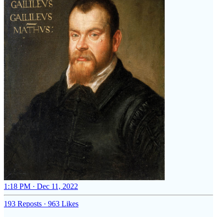
1:18 PM · Dec 11, 2022
193 Reposts
·
963 Likes