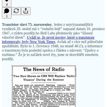
4
1
Tranzistor slaví 75. narozeniny
. Jeden z nejvýznamnějších
vynálezů 20. století má v “rodném listě” napsané datum 16. prosince
1947, o týden později ho Bell Labs představily jako “úžasný
vánoční dárek”.
Uvádí se, že první noviny, které o tranzistoru
informovaly, byly New York Times
. Avšak až s více než půlročním
zpožděním. Bylo to 1. července 1948, na straně 46 (!), a informace
o tranzistoru byla poslední zpráva z článku s názvem: “Zprávy o
rozhlasu.” Že je to začátek nové éry, jsme se dozvěděli mnohem
později.