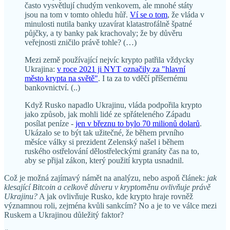
často vysvětlují chudým venkovem, ale mnohé státy
jsou na tom v tomto ohledu hůř.
Ví se o tom
, že vláda v
minulosti nutila banky uzavírat klatastrofálně špatné
půjčky, a ty banky pak krachovaly; že by důvěru
veřejnosti zničilo právě tohle? (…)
Mezi země používající nejvíc krypto patřila vždycky
Ukrajina:
v roce 2021 ji NYT označily za "hlavní
město krypta na světě"
. I ta za to vděčí příšernému
bankovnictví. (..)
Když Rusko napadlo Ukrajinu, vláda podpořila krypto
jako způsob, jak mohli lidé ze spřáteleného Západu
posílat peníze -
jen v březnu to bylo 70 milionů dolarů
.
Ukázalo se to být tak užitečné, že během prvního
měsíce války si prezident Zelenský našel i během
ruského ostřelování dělostřeleckými granáty čas na to,
aby se přijal zákon, který použití krypta usnadnil.
Což je možná zajímavý námět na analýzu, nebo aspoň článek:
jak
klesající Bitcoin a celkově důveru v kryptoměnu ovlivňuje právě
Ukrajinu?
A jak ovlivňuje Rusko, kde krypto hraje rovněž
významnou roli, zejména kvůli sankcím? No a je to ve válce mezi
Ruskem a Ukrajinou důležitý faktor?