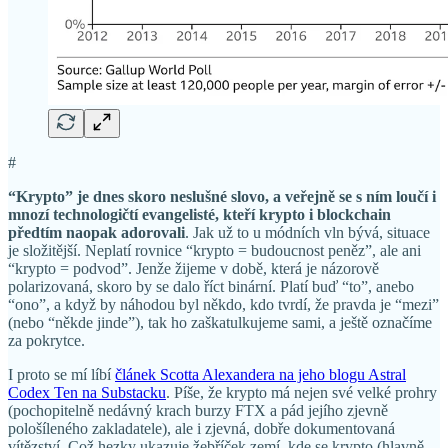
#
“Krypto” je dnes skoro neslušné slovo, a veřejně se s ním loučí i
mnozí technologičtí evangelisté, kteří krypto i blockchain
předtím naopak adorovali
. Jak už to u módních vln bývá, situace
je složitější. Neplatí rovnice “krypto = budoucnost peněz”, ale ani
“krypto = podvod”. Jenže žijeme v době, která je názorově
polarizovaná, skoro by se dalo říct binární. Platí buď “to”, anebo
“ono”, a když by náhodou byl někdo, kdo tvrdí, že pravda je “mezi”
(nebo “někde jinde”), tak ho zaškatulkujeme sami, a ještě označíme
za pokrytce.
I proto se mí líbí
článek Scotta Alexandera na jeho blogu Astral
Codex Ten na Substacku
. Píše, že krypto má nejen své velké prohry
(pochopitelně nedávný krach burzy FTX a pád jejího zjevně
pološíleného zakladatele), ale i zjevná, dobře dokumentovaná
vítězství. Což hezky ukazuje žebříček zemí, kde se krypto (hlavně