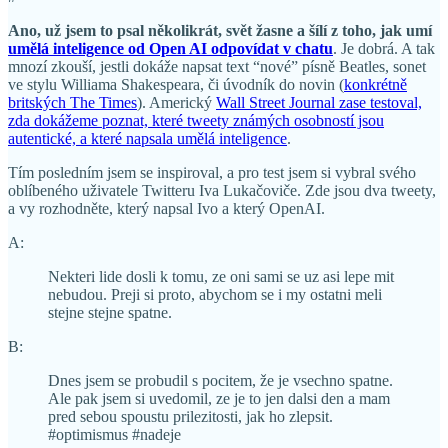
Ano, už jsem to psal několikrát, svět žasne a šílí z toho, jak umí
umělá inteligence od Open AI odpovídat v chatu
. Je dobrá. A tak
mnozí zkouší, jestli dokáže napsat text “nové” písně Beatles, sonet
ve stylu Williama Shakespeara, či úvodník do novin (
konkrétně
britských The Times
). Americký
Wall Street Journal zase testoval,
zda dokážeme poznat, které tweety známých osobností jsou
autentické, a které napsala umělá inteligence
.
Tím posledním jsem se inspiroval, a pro test jsem si vybral svého
oblíbeného uživatele Twitteru Iva Lukačoviče. Zde jsou dva tweety,
a vy rozhodněte, který napsal Ivo a který OpenAI.
A:
Nekteri lide dosli k tomu, ze oni sami se uz asi lepe mit
nebudou. Preji si proto, abychom se i my ostatni meli
stejne stejne spatne.
B:
Dnes jsem se probudil s pocitem, že je vsechno spatne.
Ale pak jsem si uvedomil, ze je to jen dalsi den a mam
pred sebou spoustu prilezitosti, jak ho zlepsit.
#optimismus #nadeje