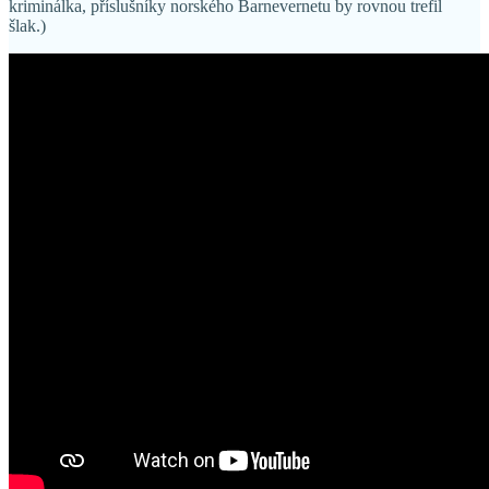
kriminálka, příslušníky norského Barnevernetu by rovnou trefil
šlak.)