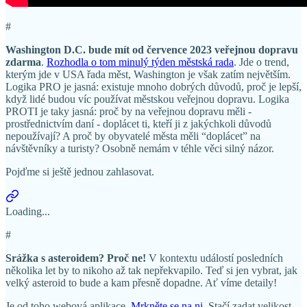
#
Washington D.C. bude mít od července 2023 veřejnou dopravu
zdarma
.
Rozhodla o tom minulý týden městská rada
. Jde o trend,
kterým jde v USA řada měst, Washington je však zatím největším.
Logika PRO je jasná: existuje mnoho dobrých důvodů, proč je lepší,
když lidé budou víc používat městskou veřejnou dopravu. Logika
PROTI je taky jasná: proč by na veřejnou dopravu měli -
prostřednictvím daní - doplácet ti, kteří ji z jakýchkoli důvodů
nepoužívají? A proč by obyvatelé města měli “doplácet” na
návštěvníky a turisty? Osobně nemám v téhle věci silný názor.
Pojďme si ještě jednou zahlasovat.
Loading...
#
Srážka s asteroidem? Proč ne!
V kontextu událostí posledních
několika let by to nikoho až tak nepřekvapilo. Teď si jen vybrat, jak
velký asteroid to bude a kam přesně dopadne. Ať víme detaily!
Je od toho webová aplikace.
Mrkněte se na ni.
Stačí zadat velikost