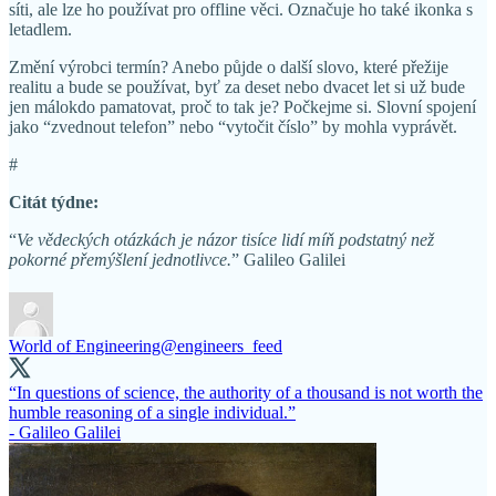
síti, ale lze ho používat pro offline věci. Označuje ho také ikonka s
letadlem.
Změní výrobci termín? Anebo půjde o další slovo, které přežije
realitu a bude se používat, byť za deset nebo dvacet let si už bude
jen málokdo pamatovat, proč to tak je? Počkejme si. Slovní spojení
jako “zvednout telefon” nebo “vytočit číslo” by mohla vyprávět.
#
Citát týdne:
“
Ve vědeckých otázkách je názor tisíce lidí míň podstatný než
pokorné přemýšlení jednotlivce.
” Galileo Galilei
World of Engineering
@engineers_feed
“In questions of science, the authority of a thousand is not worth the
humble reasoning of a single individual.”
- Galileo Galilei