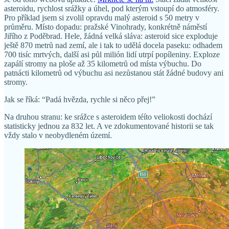
asteroidu, rychlost srážky a úhel, pod kterým vstoupí do atmosféry.
Pro příklad jsem si zvolil opravdu malý asteroid s 50 metry v
průměru. Místo dopadu: pražské Vinohrady, konkrétně náměstí
Jiřího z Poděbrad. Hele, žádná velká sláva: asteroid sice exploduje
ještě 870 metrů nad zemí, ale i tak to udělá docela paseku: odhadem
700 tisíc mrtvých, další asi půl milión lidí utrpí popíleniny. Exploze
zapálí stromy na ploše až 35 kilometrů od místa výbuchu. Do
patnácti kilometrů od výbuchu asi nezůstanou stát žádné budovy ani
stromy.
Jak se říká: “Padá hvězda, rychle si něco přej!”
Na druhou stranu: ke srážce s asteroidem téíto veliokosti dochází
statisticky jednou za 832 let. A ve zdokumentované historii se tak
vždy stalo v neobydleném území.