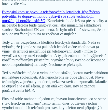
hned vedle vás.
Evropská komise povolila telefonování v letadlech, lépe řečeno
potvrdila, že dopravci mohou vybavit své stroje technologií
umožňující používat sítě 5G
. Konektivita bude řešena přes satelity a
na palubě letadla bude fungovat cosi jako miniaturní základnová
stanice. Rozhodnutí EK znamená, že bylo oficiálně stvrzeno, že to
nebude mít žádný vliv na bezpečnost cestujících.
Tedy … na bezpečnost z hlediska leteckých standardů. Nedá se
vyloučit, že jakmile se na palubách letadel začne telefonovat (a
víme, jak iritující někteří lidé při telefonování jsou!!), může to
vyvolávat spory mezi cestujícími. A ty, jak známo, nikoli výjimečně
končí mimořádnými přistáními, vymáháním vysokého odškodného
nebo i nepodmíněnými tresty. Nechme se překvapit.
Teď v začátcích půjde o velmi drahou službu, kterou navíc nabídnou
jen některé společnosti. Ale nepochybně se bude zlevňovat. Nové
technolgie, zejména ty moderní, nelze zastavit ani zpomalit. Jakmile
se objeví a je o ně zájem, je jen otázkou času, kdy se začnou
používat zcela běžně.
Plus má tohle rozhodnutí jednu zajímavou konsekvenci: co se stane
s tzv. leteckým režimem? Tento termín dnes používají všichni
výrobci mobilních telefonů pro stav, kdy telefon není připojený k