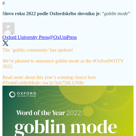
#
Slovo roku 2022 podle Oxfordského slovníku je
: “
goblin mode
”
Oxford University Press
@OxUniPress
The ‘goblin community’ has spoken!
We’re pleased to announce goblin mode as the
#OxfordWOTY
2022.
Read more about this year’s winning choice here
#TeamGoblinMode
:
ow.ly/3yk750LUNRr