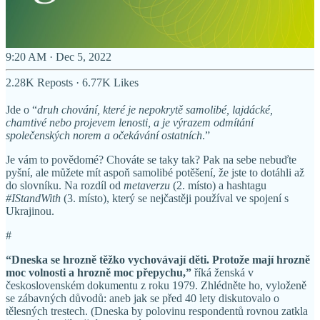
9:20 AM · Dec 5, 2022
2.28K Reposts
·
6.77K Likes
Jde o “
druh chování, které je nepokrytě samolibé, lajdácké,
chamtivé nebo projevem lenosti, a je výrazem odmítání
společenských norem a očekávání ostatních
.”
Je vám to povědomé? Chováte se taky tak? Pak na sebe nebuďte
pyšní, ale můžete mít aspoň samolibé potěšení, že jste to dotáhli až
do slovníku. Na rozdíl od
metaverzu
(2. místo) a hashtagu
#IStandWith
(3. místo), který se nejčastěji používal ve spojení s
Ukrajinou.
#
“Dneska se hrozně těžko vychovávají děti. Protože mají hrozně
moc volnosti a hrozně moc přepychu,”
říká ženská v
československém dokumentu z roku 1979. Zhlédněte ho, vyloženě
se zábavných důvodů: aneb jak se před 40 lety diskutovalo o
tělesných trestech. (Dneska by polovinu respondentů rovnou zatkla