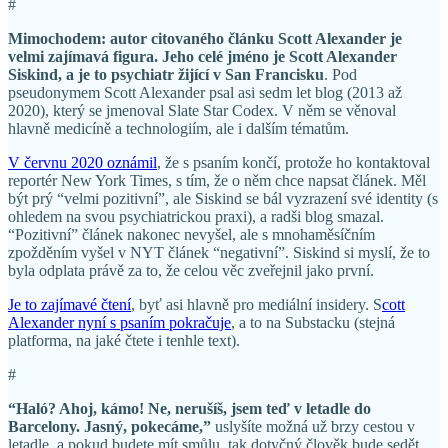
#
Mimochodem: autor citovaného článku Scott Alexander je
velmi zajímavá figura. Jeho celé jméno je Scott Alexander
Siskind, a je to psychiatr žijící v San Francisku
. Pod
pseudonymem Scott Alexander psal asi sedm let blog (2013 až
2020), který se jmenoval Slate Star Codex. V něm se věnoval
hlavně medicíně a technologiím, ale i dalším tématům.
V červnu 2020 oznámil
, že s psaním končí, protože ho kontaktoval
reportér New York Times, s tím, že o něm chce napsat článek. Měl
být prý “velmi pozitivní”, ale Siskind se bál vyzrazení své identity (s
ohledem na svou psychiatrickou praxi), a radši blog smazal.
“Pozitivní” článek nakonec nevyšel, ale s mnohaměsíčním
zpožděním vyšel v NYT článek “negativní”. Siskind si myslí, že to
byla odplata právě za to, že celou věc zveřejnil jako první.
Je to zajímavé čtení
, byť asi hlavně pro mediální insidery. S
cott
Alexander nyní s psaním pokračuje
, a to na Substacku (stejná
platforma, na jaké čtete i tenhle text).
#
“Haló? Ahoj, kámo! Ne, nerušíš, jsem teď v letadle do
Barcelony. Jasný, pokecáme,”
uslyšíte možná už brzy cestou v
letadle, a pokud budete mít smůlu, tak dotyčný člověk bude sedět