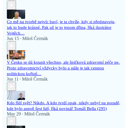
Co mě na tvorbě nejvíc baví, je ta chvíle, kdy si představuju,
jak to bude krásné. Pak už je to jenom dřina, říká ilustrátor
Vojtěch…
Jun 15
Miloš Čermák
•
V Česku se dá koupit všechno, ale špičková zdravotní péče ne.
Proto zdravotnictví vždycky bylo a stále je tak cennou
politickou kořistí…
Jun 11
Miloš Čermák
•
Kdo řídí svět? Nikdo. A kdo tvrdí opak, nikdy nebyl na poradě,
kde bylo aspoň šest lidí, říká novinář Tomáš Bella (295)
May 29
Miloš Čermák
•