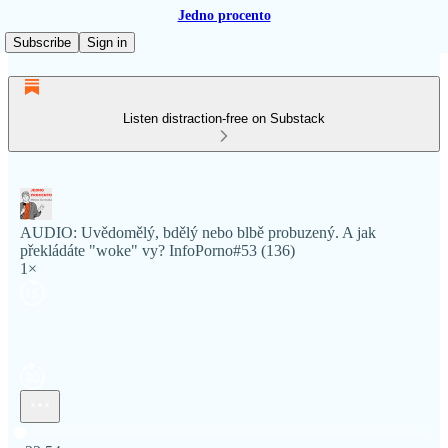
Jedno procento
Subscribe
Sign in
Listen distraction-free on Substack
AUDIO: Uvědomělý, bdělý nebo blbě probuzený. A jak
překládáte "woke" vy? InfoPorno#53 (136)
1×
Current time: 0:00 / Total time: -22:54