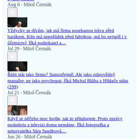
Aug 6
Miloš Čermák
•
Vždycky se dívám, jak má firma posekanou trávu před
barákem. Kdo má nepořádek před fabrikou, má ho nejspíš i v
účetnictví, říká podnikatel a…
Jul 29
Miloš Čermák
•
Řídit stát jako firmu? Samozřejmě. Ale jako odpovědný
manažer, ne jako psychopat, říká Michal Bláha z Hlídače státu
(299)
Jul 21
Miloš Čermák
•
Když se něčeho moc bojíte, tak to přitahujete. Proto zprávy
nesleduju a televizi doma nemáme, říká fotografka a
spisovatelka Sára Saudková…
Jun 26
Miloš Čermák
•