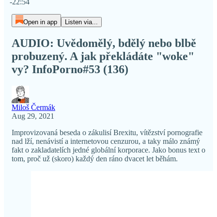
-22:54
Open in app
Listen via...
AUDIO: Uvědomělý, bdělý nebo blbě
probuzený. A jak překládáte "woke"
vy? InfoPorno#53 (136)
Miloš Čermák
Aug 29, 2021
Improvizovaná beseda o zákulisí Brexitu, vítězství pornografie
nad lží, nenávistí a internetovou cenzurou, a taky málo známý
fakt o zakladatelích jedné globální korporace. Jako bonus text o
tom, proč už (skoro) každý den ráno dvacet let běhám.