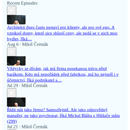
Recent Episodes
Architekti dnes často nestaví pro klienty, ale pro své ego. A
vznikají domy, které sice sbírají ceny, ale nedá se v nich moc
bydlet, říká…
Aug 6
Miloš Čermák
•
Vždycky se dívám, jak má firma posekanou trávu před
barákem. Kdo má nepořádek před fabrikou, má ho nejspíš i v
účetnictví, říká podnikatel a…
Jul 29
Miloš Čermák
•
Řídit stát jako firmu? Samozřejmě. Ale jako odpovědný
manažer, ne jako psychopat, říká Michal Bláha z Hlídače státu
(299)
Jul 21
Miloš Čermák
•