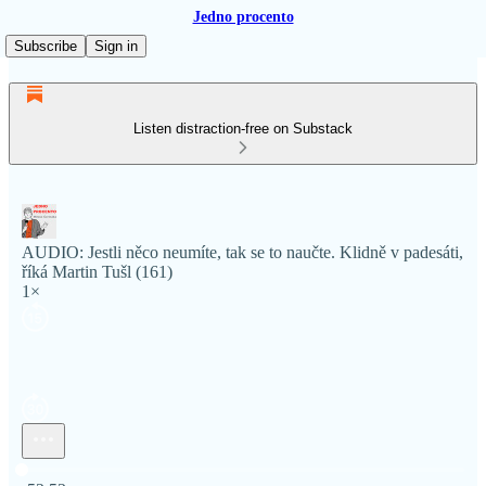
Jedno procento
Subscribe
Sign in
Listen distraction-free on Substack
AUDIO: Jestli něco neumíte, tak se to naučte. Klidně v padesáti,
říká Martin Tušl (161)
1×
Current time: 0:00 / Total time: -52:53