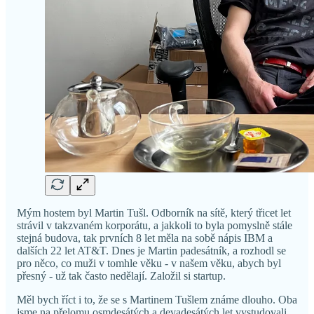
Mým hostem byl Martin Tušl. Odborník na sítě, který třicet let
strávil v takzvaném korporátu, a jakkoli to byla pomyslně stále
stejná budova, tak prvních 8 let měla na sobě nápis IBM a
dalších 22 let AT&T. Dnes je Martin padesátník, a rozhodl se
pro něco, co muži v tomhle věku - v našem věku, abych byl
přesný - už tak často nedělají. Založil si startup.
Měl bych říct i to, že se s Martinem Tušlem známe dlouho. Oba
jsme na přelomu osmdesátých a devadesátých let vystudovali