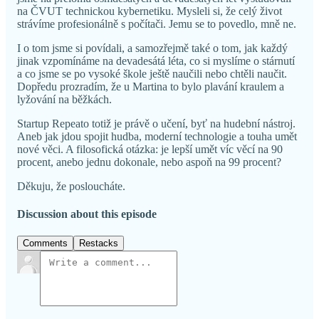
na ČVUT technickou kybernetiku. Mysleli si, že celý život
strávíme profesionálně s počítači. Jemu se to povedlo, mně ne.
I o tom jsme si povídali, a samozřejmě také o tom, jak každý
jinak vzpomínáme na devadesátá léta, co si myslíme o stárnutí
a co jsme se po vysoké škole ještě naučili nebo chtěli naučit.
Dopředu prozradím, že u Martina to bylo plavání kraulem a
lyžování na běžkách.
Startup Repeato totiž je právě o učení, byť na hudební nástroj.
Aneb jak jdou spojit hudba, moderní technologie a touha umět
nové věci. A filosofická otázka: je lepší umět víc věcí na 90
procent, anebo jednu dokonale, nebo aspoň na 99 procent?
Děkuju, že posloucháte.
Discussion about this episode
Comments
Restacks