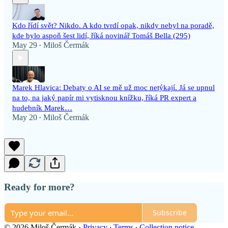
Kdo řídí svět? Nikdo. A kdo tvrdí opak, nikdy nebyl na poradě,
kde bylo aspoň šest lidí, říká novinář Tomáš Bella (295)
May 29
Miloš Čermák
•
Marek Hlavica: Debaty o AI se mě už moc netýkají. Já se upnul
na to, na jaký papír mi vytisknou knížku, říká PR expert a
hudebník Marek…
May 20
Miloš Čermák
•
Ready for more?
Subscribe
© 2026 Miloš Čermák
·
Privacy
∙
Terms
∙
Collection notice