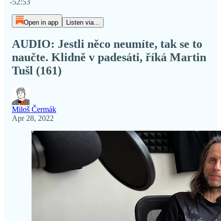
-52:53
Open in app
Listen via...
AUDIO: Jestli něco neumíte, tak se to
naučte. Klidně v padesáti, říká Martin
Tušl (161)
Miloš Čermák
Apr 28, 2022