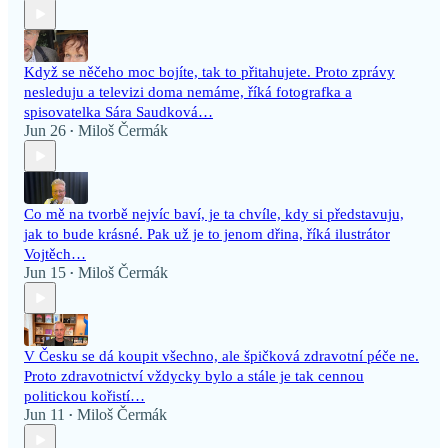
Když se něčeho moc bojíte, tak to přitahujete. Proto zprávy
nesleduju a televizi doma nemáme, říká fotografka a
spisovatelka Sára Saudková…
Jun 26
Miloš Čermák
•
Co mě na tvorbě nejvíc baví, je ta chvíle, kdy si představuju,
jak to bude krásné. Pak už je to jenom dřina, říká ilustrátor
Vojtěch…
Jun 15
Miloš Čermák
•
V Česku se dá koupit všechno, ale špičková zdravotní péče ne.
Proto zdravotnictví vždycky bylo a stále je tak cennou
politickou kořistí…
Jun 11
Miloš Čermák
•