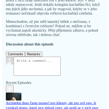
jeden z nich hraje důležitou roli v jeho kariéře. Byť v něm
nikdy nepracoval. Jestli dokáže kolegům kuchařům říct, když
mu jejich jídlo nechutná, a jak by reagoval, kdyby se v jeho
restauraci nečekaně objevila světová kuchařská celebrita.
Mimochodem, už jste měli tatarský biftek z mečouna, v
kombinaci s čerstvým rybízem? Pokud ne, můžete si ho
vychutnat aspoň akusticky. Přeji příjemnou zábavu, a pokud
zrovna obědváte, tak i dobrou chuť.
Discussion about this episode
Comments
Restacks
Recent Episodes
Architekti dnes často nestaví pro klienty, ale pro své ego. A
vznikají domy, které sice sbírají ceny, ale nedá se v nich moc