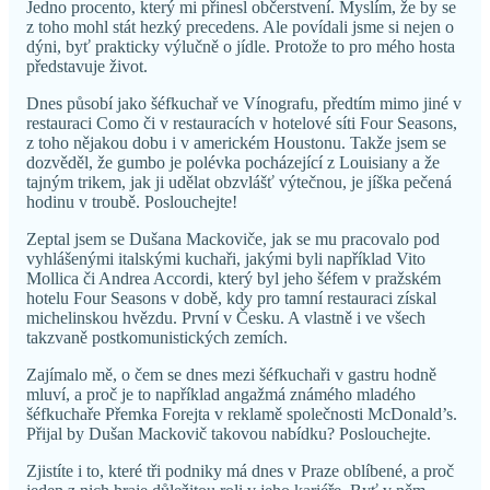
Jedno procento, který mi přinesl občerstvení. Myslím, že by se
z toho mohl stát hezký precedens. Ale povídali jsme si nejen o
dýni, byť prakticky výlučně o jídle. Protože to pro mého hosta
představuje život.
Dnes působí jako šéfkuchař ve Vínografu, předtím mimo jiné v
restauraci Como či v restauracích v hotelové síti Four Seasons,
z toho nějakou dobu i v americkém Houstonu. Takže jsem se
dozvěděl, že gumbo je polévka pocházející z Louisiany a že
tajným trikem, jak ji udělat obzvlášť výtečnou, je jíška pečená
hodinu v troubě. Poslouchejte!
Zeptal jsem se Dušana Mackoviče, jak se mu pracovalo pod
vyhlášenými italskými kuchaři, jakými byli například Vito
Mollica či Andrea Accordi, který byl jeho šéfem v pražském
hotelu Four Seasons v době, kdy pro tamní restauraci získal
michelinskou hvězdu. První v Česku. A vlastně i ve všech
takzvaně postkomunistických zemích.
Zajímalo mě, o čem se dnes mezi šéfkuchaři v gastru hodně
mluví, a proč je to například angažmá známého mladého
šéfkuchaře Přemka Forejta v reklamě společnosti McDonald’s.
Přijal by Dušan Mackovič takovou nabídku? Poslouchejte.
Zjistíte i to, které tři podniky má dnes v Praze oblíbené, a proč