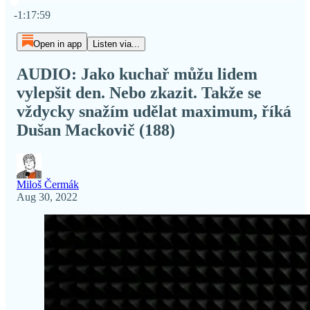
Current time: 0:00 / Total time: -1:17:59
-1:17:59
Open in app
Listen via...
AUDIO: Jako kuchař můžu lidem
vylepšit den. Nebo zkazit. Takže se
vždycky snažím udělat maximum, říká
Dušan Mackovič (188)
Miloš Čermák
Aug 30, 2022