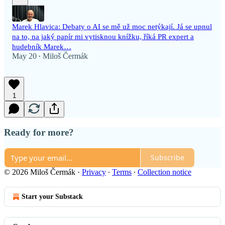
Marek Hlavica: Debaty o AI se mě už moc netýkají. Já se upnul
na to, na jaký papír mi vytisknou knížku, říká PR expert a
hudebník Marek…
May 20
Miloš Čermák
•
1
Ready for more?
Subscribe
© 2026 Miloš Čermák
·
Privacy
∙
Terms
∙
Collection notice
Start your Substack