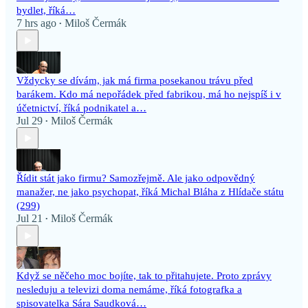
bydlet, říká…
7 hrs ago
Miloš Čermák
•
Vždycky se dívám, jak má firma posekanou trávu před
barákem. Kdo má nepořádek před fabrikou, má ho nejspíš i v
účetnictví, říká podnikatel a…
Jul 29
Miloš Čermák
•
Řídit stát jako firmu? Samozřejmě. Ale jako odpovědný
manažer, ne jako psychopat, říká Michal Bláha z Hlídače státu
(299)
Jul 21
Miloš Čermák
•
Když se něčeho moc bojíte, tak to přitahujete. Proto zprávy
nesleduju a televizi doma nemáme, říká fotografka a
spisovatelka Sára Saudková…