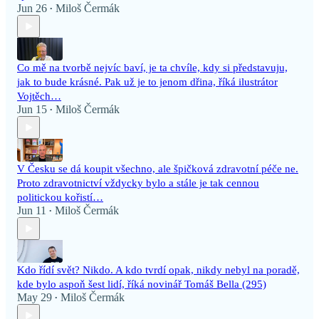
Jun 26
Miloš Čermák
•
Co mě na tvorbě nejvíc baví, je ta chvíle, kdy si představuju,
jak to bude krásné. Pak už je to jenom dřina, říká ilustrátor
Vojtěch…
Jun 15
Miloš Čermák
•
V Česku se dá koupit všechno, ale špičková zdravotní péče ne.
Proto zdravotnictví vždycky bylo a stále je tak cennou
politickou kořistí…
Jun 11
Miloš Čermák
•
Kdo řídí svět? Nikdo. A kdo tvrdí opak, nikdy nebyl na poradě,
kde bylo aspoň šest lidí, říká novinář Tomáš Bella (295)
May 29
Miloš Čermák
•