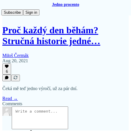
Jedno procento
Subscribe
Sign in
Proč každý den běhám?
Stručná historie jedné…
Miloš Čermák
Aug 20, 2021
6
Čeká mě teď jedno výročí, už za pár dní.
Read →
Comments