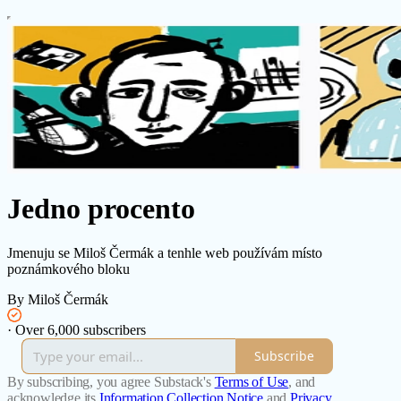
Jedno procento
Jmenuju se Miloš Čermák a tenhle web používám místo
poznámkového bloku
By Miloš Čermák
·
Over 6,000 subscribers
Subscribe
By subscribing, you agree Substack's
Terms of Use
, and
acknowledge its
Information Collection Notice
and
Privacy