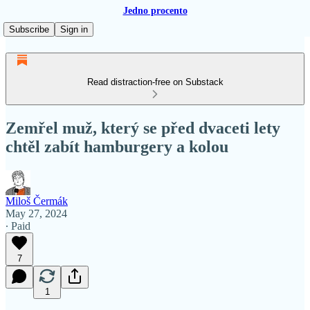
Jedno procento
Subscribe
Sign in
Read distraction-free on Substack
Zemřel muž, který se před dvaceti lety
chtěl zabít hamburgery a kolou
Miloš Čermák
May 27, 2024
∙ Paid
7
1