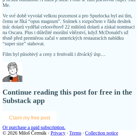
Me.
Ve své době vyvolal velkou pozornost a pro Spurlocka byl asi tím,
čemu se říká “opus magnum”. Snímek s rozpočtem v řádu desítek
tisíc dolarů vydělal celosvětově 22 miliónů dolarů a získal nominaci
na Oscara. Plus i důležité morální vítězství, když McDonald's už
těsně před premiérou začal v amerických restauracích nabídku
“super size” stahovat.
Film byl působivý a ceny z festivalů i divácký úsp…
Continue reading this post for free in the
Substack app
Claim my free post
Or purchase a paid subscription.
© 2026 Miloš Čermák
·
Privacy
∙
Terms
∙
Collection notice