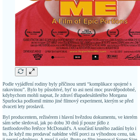
Podle vyjádření rodiny byly příčinou smrti “komplikace spojené s
rakovinou”. Bylo by působivé, byť to asi není moc pravděpodobné,
kdybychom mohli napsat, že zdraví třiapadesátiletého Morgana
Spurlocka podlomil mimo jiné filmový experiment, kterým se před
dvaceti lety proslavil.
Byl producentem, režisérem i hlavní hvězdou dokumentu, ve kterém
sám sebe sledoval, jak po dobu 30 dnů jí pouze jídlo z
fastfoodového řetězce McDonald's. A součástí krutého zadání bylo i
to, že když mu prodavač nabídne větší porci za výhodnou cenu, tak
ji nesmí odmítnou. A musí ji sníst. Proto se film jmenoval Super Size