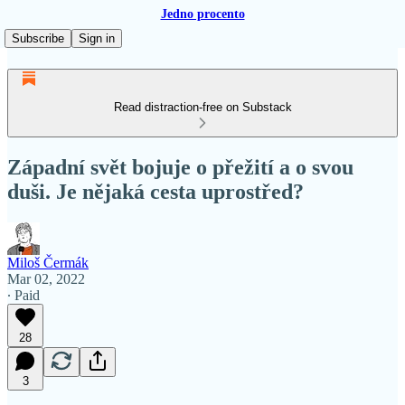
Jedno procento
Subscribe
Sign in
Read distraction-free on Substack
Západní svět bojuje o přežití a o svou
duši. Je nějaká cesta uprostřed?
Miloš Čermák
Mar 02, 2022
∙ Paid
28
3