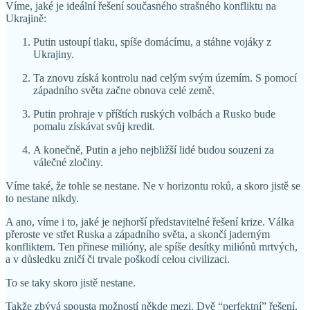
Víme, jaké je ideální řešení současného strašného konfliktu na
Ukrajině:
Putin ustoupí tlaku, spíše domácímu, a stáhne vojáky z
Ukrajiny.
Ta znovu získá kontrolu nad celým svým územím. S pomocí
západního světa začne obnova celé země.
Putin prohraje v příštích ruských volbách a Rusko bude
pomalu získávat svůj kredit.
A konečně, Putin a jeho nejbližší lidé budou souzeni za
válečné zločiny.
Víme také, že tohle se nestane. Ne v horizontu roků, a skoro jistě se
to nestane nikdy.
A ano, víme i to, jaké je nejhorší představitelné řešení krize. Válka
přeroste ve střet Ruska a západního světa, a skončí jaderným
konfliktem. Ten přinese milióny, ale spíše desítky miliónů mrtvých,
a v důsledku zničí či trvale poškodí celou civilizaci.
To se taky skoro jistě nestane.
Takže zbývá spousta možností někde mezi. Dvě “perfektní” řešení,