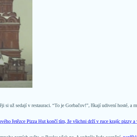
i už sedají v restauraci. “To je Gorbačov!”, říkají udivení hosté, a 
vého řetězce Pizza Hut končí tím, že všichni drží v ruce krajíc pizzy 