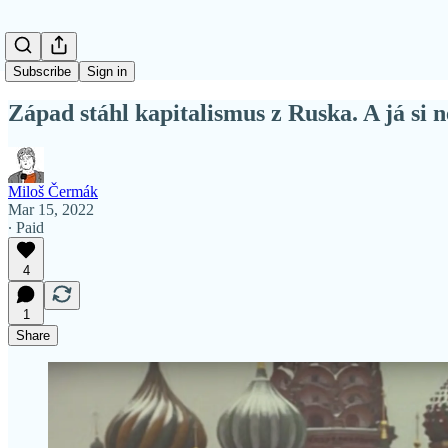
Subscribe
Sign in
Západ stáhl kapitalismus z Ruska. A já si ne
Miloš Čermák
Mar 15, 2022
∙ Paid
4
1
Share