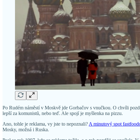
Po Rudém náměstí v Moskvě jde Gorbačov s vnučkou. O chvíli později s
lepší za komunistů, nebo teď. Ale spojí je myšlenka na pizzu.
Ano, tohle je reklama, vy jste to nepoznali?
A minutový spot fastfoodo
Mosky, možná i Ruska.