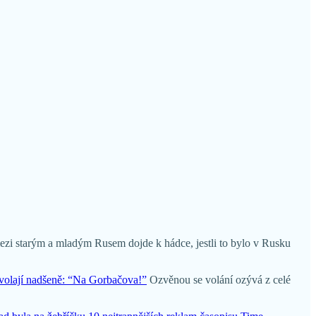
mezi starým a mladým Rusem dojde k hádce, jestli to bylo v Rusku
a volají nadšeně: “Na Gorbačova!”
Ozvěnou se volání ozývá z celé