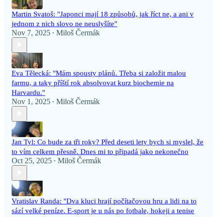
Martin Svatoš: "Japonci mají 18 způsobů, jak říct ne, a ani v
jednom z nich slovo ne neuslyšíte"
Nov 7, 2025
Miloš Čermák
•
Eva Tělecká: "Mám spousty plánů. Třeba si založit malou
farmu, a taky příští rok absolvovat kurz biochemie na
Harvardu."
Nov 1, 2025
Miloš Čermák
•
Jan Tyl: Co bude za tři roky? Před deseti lety bych si myslel, že
to vím celkem přesně. Dnes mi to připadá jako nekonečno
Oct 25, 2025
Miloš Čermák
•
Vratislav Randa: "Dva kluci hrají počítačovou hru a lidi na to
sází velké peníze. E-sport je u nás po fotbale, hokeji a tenise