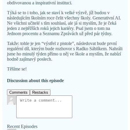
obdivovanou a inspirativní instituci.
Týká se to i toho, jak se staví k velké výzvě, jíž budou v
následujícím školním roce čelit všechny školy. Generativní AI.
Ne všichni učitelé s tím souhlasí, ale já si myslím, že je čeká
jeden z nejtěžších roků jejich kariéry. Psal jsem o tom na
Jednom procentu a Seznamu Zprávách už před pár týdny.
Takže: tohle je jen “výstřel z pistole”, následovat bude první
regulérní díl, kterým bude rozhovor s Radko Sáblíkem. Nahráli
jsme ho minulý týden přímo u něj ve škole a myslím, že nabízí
hodně zajímavý poslech.
Těšíme se!
Discussion about this episode
Comments
Restacks
Recent Episodes