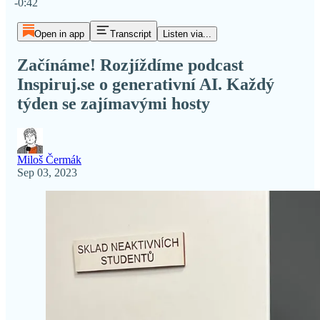
-0:42
Open in app
Transcript
Listen via...
Začínáme! Rozjíždíme podcast
Inspiruj.se o generativní AI. Každý
týden se zajímavými hosty
Miloš Čermák
Sep 03, 2023