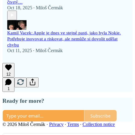
čtvrtý…
Oct 18, 2025
Miloš Čermák
•
Kamil Vacek: Apple je dnes ve stejné pasti, jako byla Nokie.
Potřebuje inovovat a riskovat, ale nemůže si dovolit udělat
chybu
Oct 11, 2025
Miloš Čermák
•
12
1
Ready for more?
Subscribe
© 2026 Miloš Čermák
·
Privacy
∙
Terms
∙
Collection notice