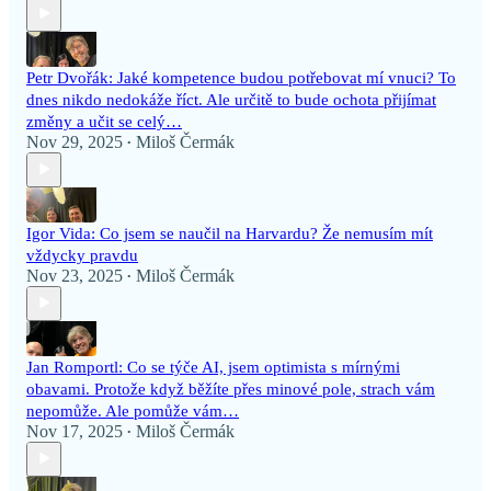
Petr Dvořák: Jaké kompetence budou potřebovat mí vnuci? To
dnes nikdo nedokáže říct. Ale určitě to bude ochota přijímat
změny a učit se celý…
Nov 29, 2025
Miloš Čermák
•
Igor Vida: Co jsem se naučil na Harvardu? Že nemusím mít
vždycky pravdu
Nov 23, 2025
Miloš Čermák
•
Jan Romportl: Co se týče AI, jsem optimista s mírnými
obavami. Protože když běžíte přes minové pole, strach vám
nepomůže. Ale pomůže vám…
Nov 17, 2025
Miloš Čermák
•