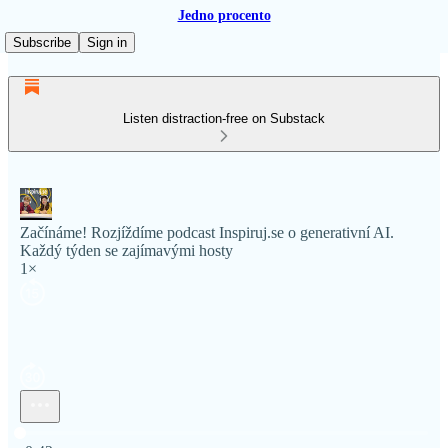
Jedno procento
Subscribe
Sign in
Listen distraction-free on Substack
Začínáme! Rozjíždíme podcast Inspiruj.se o generativní AI.
Každý týden se zajímavými hosty
1×
Current time: 0:00 / Total time: -0:42