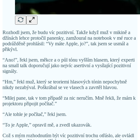
Rozhodl jsem, že budu víc pozitivní. Takže když muž v mikině a
džínách lehce protočil panenky, zamžoural na notebook v mé ruce a
podrážděně prohlásil: “Vy máte Apple, jo?”, tak jsem se usmál a
přikývl.
“Ano!”, řekl jsem, měkce a o půl tónu vyšším hlasem, který experti
na small talk doporučují jako nejvíc asertivní a vysílající pozitivní
signály.
“Hm,” řekl muž, který se teoriemi hlasových tónin nepochybně
nikdy nezabýval. Poškrábal se ve vlasech a zavrtěl hlavou.
“Milej pane, tak v tom případě za nic neručím. Mně řekli, že mám k
projektoru připojit počítač.”
“Ale tohle je počítač,” řekl jsem.
“To je Apple,” opravil mě, a zvedl ukazovák.
Což s mým rozhodnutím být víc pozitivní trochu otřáslo, ale ovládl