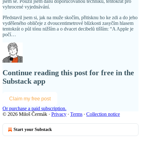
jsem se. Použil jsem další doporučovanou techniku, tentokrát pro
vyhrocené vyjednávání.
Představil jsem si, jak na muže skočím, přitisknu ho ke zdi a do jeho
vyděšeného obličeje z dvoucentimetrové blízkosti zasyčím hlasem
tentokrát o půl tónu nižším a o dvacet decibelů tišším: “A Apple je
počí…
Continue reading this post for free in the
Substack app
Claim my free post
Or purchase a paid subscription.
© 2026 Miloš Čermák
·
Privacy
∙
Terms
∙
Collection notice
Start your Substack