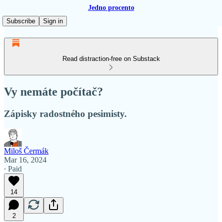
Jedno procento
Subscribe
Sign in
Read distraction-free on Substack
Vy nemáte počítač?
Zápisky radostného pesimisty.
Miloš Čermák
Mar 16, 2024
∙ Paid
14
2