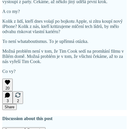
vystoupí z party. Čekáme, až někdo jiný udělá první krok.
A co my?
Kolik z lidí, kteří dnes volají po bojkotu Apple, si zítra koupí nový
iPhone? Kolik z nás, kteří kritizujeme mlčení tech lídrů, by mělo
odvahu riskovat vlastní kariéru?
To není whataboutismus. To je upřímná otázka.
Možná problém není v tom, že Tim Cook sedí na promítání filmu v
Bílém domě. Možná problém je v tom, že všichni čekáme, až to za
nás vyřeší Tim Cook.
Co vy?
20
3
2
Share
Discussion about this post