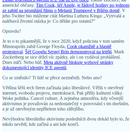
americké občany.
Tim Cook, šéf Apple, je řádově hodiny po jednom
ze zabití na promítání filmu o Melanii Trumpové v Bílém domě
. V
jeho Twitter bio můžeme citát Martina Luthera Kinga: „Vytrvalá a
naléhavá životní otázka je: Co děláte pro ostatní?”
Opravdu?
Je to o to pikantnější, že v roce 2020, když policista v tom samém
Minneapolis zabil George Floyda,
Cook okamžitě a hlasitě
protestoval
.
Šéf Googlu Sergej Brin demonstroval na letišti
. Mark
Zuckerberg se sice držel víc zpátky, ale i on vydával prohlášení.
Dnes mlčí. Nebo hůř,
Meta aktivně blokuje webové stránky
dokumentující identity ICE agentů
.
Co se změnilo? Ti lidé se přece nezměnili. Nebo ano?
Většina šéfů tech firem začínala jako liberálové. Věřili v otevřený
internet, svobodu projevu, meritokracii. Pak přišly kulturní války.
Woke politika. Cancel culture. A zejména atmosféra, kdy včerejší
aktivismus je považován za nedostatečný v porovnání s tm dnešním,
a je už otevřeným nepřítelem toho zítřejšího.
Nevýhodou liberálního aktivismu posledních dvou dekád bylo to, že
nikdo nevědl, kde začíná a ani kde končí.