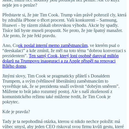
nejde jen o peníze?
Představte si, že jste Tim Cook. Trump vám právě pohrozil cly, která
by zdražila iPhone o třicet procent. Vaši konkurenti – Samsung,
Huawei – by rázem získali obrovskou výhodu. Akcie by spadly.
Tisíce lidí byste museli propustit. Ne proto, že jste špatný manažer.
Ale proto, že jste řekl pravdu.
Ano, Co
ok poslal interní memo zaměstnancům
, ve kterém psal o
“deeskalaci” a kde zmínil, že měl na toto téma “dobrou konverzaci s
prezidentem”.
Ten samý Cook, který loni osobně daroval milión
dolarů na Trumpovu inauguraci a za Apple přispěl na renovaci
Bílého domu
.
Jinými slovy, Tim Cook se pragmaticky přátelí s Donaldem
Trumpem, a svým (většinově liberálním) zaměstnancům to
vysvětluje tak, že se prezidenta snaží ovlivnit “dobrým směrem”.
Můžeme to brát jako rozumný postoj. Ale s naší zkušeností z
komunistického režimu také můžeme tvrdit, že Tim Cook je
pokrytec.
Kde je pravda?
Tady je ta nepohodlná otázka, kterou si nikdo nechce položit: má
vůbec smysl, aby jeden CEO riskoval svou firmu kvůli gestu, které