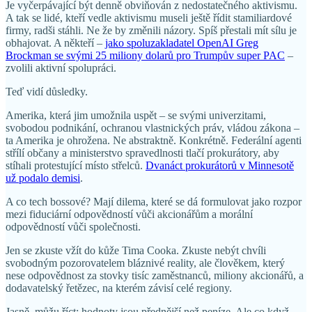
Je vyčerpávající být denně obviňován z nedostatečného aktivismu.
A tak se lidé, kteří vedle aktivismu museli ještě řídit stamiliardové
firmy, radši stáhli. Ne že by změnili názory. Spíš přestali mít sílu je
obhajovat. A někteří –
jako spoluzakladatel OpenAI Greg
Brockman se svými 25 miliony dolarů pro Trumpův super PAC
–
zvolili aktivní spolupráci.
Teď vidí důsledky.
Amerika, která jim umožnila uspět – se svými univerzitami,
svobodou podnikání, ochranou vlastnických práv, vládou zákona –
ta Amerika je ohrožena. Ne abstraktně. Konkrétně. Federální agenti
střílí občany a ministerstvo spravedlnosti tlačí prokurátory, aby
stíhali protestující místo střelců.
Dvanáct prokurátorů v Minnesotě
už podalo demisi
.
A co tech bossové? Mají dilema, které se dá formulovat jako rozpor
mezi fiduciární odpovědností vůči akcionářům a morální
odpovědností vůči společnosti.
Jen se zkuste vžít do kůže Tima Cooka. Zkuste nebýt chvíli
svobodným pozorovatelem bláznivé reality, ale člověkem, který
nese odpovědnost za stovky tisíc zaměstnanců, miliony akcionářů, a
dodavatelský řetězec, na kterém závisí celé regiony.
Jasně, můžu říct: hodnoty jsou přednější než peníze. Ale co když