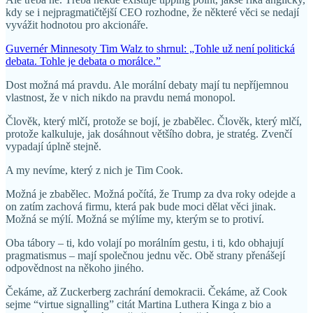
kdy se i nejpragmatičtější CEO rozhodne, že některé věci se nedají
vyvážit hodnotou pro akcionáře.
Guvernér Minnesoty Tim Walz to shrnul: „Tohle už není politická
debata. Tohle je debata o morálce.”
Dost možná má pravdu. Ale morální debaty mají tu nepříjemnou
vlastnost, že v nich nikdo na pravdu nemá monopol.
Člověk, který mlčí, protože se bojí, je zbabělec. Člověk, který mlčí,
protože kalkuluje, jak dosáhnout většího dobra, je stratég. Zvenčí
vypadají úplně stejně.
A my nevíme, který z nich je Tim Cook.
Možná je zbabělec. Možná počítá, že Trump za dva roky odejde a
on zatím zachová firmu, která pak bude moci dělat věci jinak.
Možná se mýlí. Možná se mýlíme my, kterým se to protiví.
Oba tábory – ti, kdo volají po morálním gestu, i ti, kdo obhajují
pragmatismus – mají společnou jednu věc. Obě strany přenášejí
odpovědnost na někoho jiného.
Čekáme, až Zuckerberg zachrání demokracii. Čekáme, až Cook
sejme “virtue signalling” citát Martina Luthera Kinga z bio a