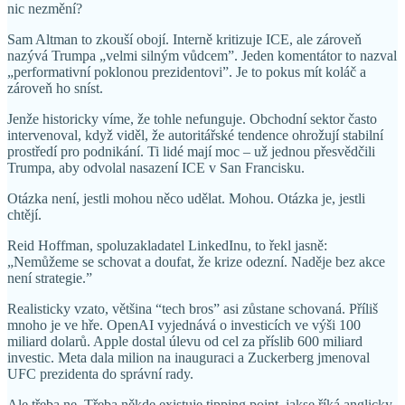
nic nezmění?
Sam Altman to zkouší obojí. Interně kritizuje ICE, ale zároveň
nazývá Trumpa „velmi silným vůdcem”. Jeden komentátor to nazval
„performativní poklonou prezidentovi”. Je to pokus mít koláč a
zároveň ho sníst.
Jenže historicky víme, že tohle nefunguje. Obchodní sektor často
intervenoval, když viděl, že autoritářské tendence ohrožují stabilní
prostředí pro podnikání. Ti lidé mají moc – už jednou přesvědčili
Trumpa, aby odvolal nasazení ICE v San Francisku.
Otázka není, jestli mohou něco udělat. Mohou. Otázka je, jestli
chtějí.
Reid Hoffman, spoluzakladatel LinkedInu, to řekl jasně:
„Nemůžeme se schovat a doufat, že krize odezní. Naděje bez akce
není strategie.”
Realisticky vzato, většina “tech bros” asi zůstane schovaná. Příliš
mnoho je ve hře. OpenAI vyjednává o investicích ve výši 100
miliard dolarů. Apple dostal úlevu od cel za příslib 600 miliard
investic. Meta dala milion na inauguraci a Zuckerberg jmenoval
UFC prezidenta do správní rady.
Ale třeba ne. Třeba někde existuje tipping point, jakse říká anglicky,