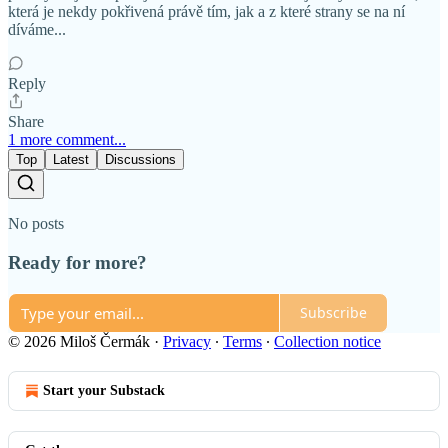
která je nekdy pokřivená právě tím, jak a z které strany se na ní
díváme...
Reply
Share
1 more comment...
Top
Latest
Discussions
No posts
Ready for more?
Subscribe
© 2026 Miloš Čermák
·
Privacy
∙
Terms
∙
Collection notice
Start your Substack