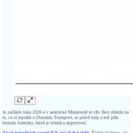
Je začátek roku 2026 a v americké Minnesotě to vře. Bez ohledu na
to, co si myslíte o Donaldu Trumpovi, se právě tady a teď píše
historie Ameriky, která je temná a depresivní.
Zásah federálních agentů ICE má už dvě oběti
. Žádné zločince, ale