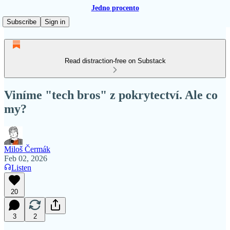
Jedno procento
Subscribe
Sign in
Read distraction-free on Substack
Viníme "tech bros" z pokrytectví. Ale co
my?
Miloš Čermák
Feb 02, 2026
Listen
20
3
2