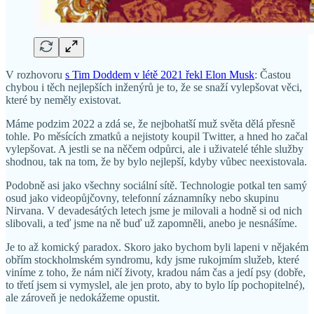
V rozhovoru
s Tim Doddem v létě 2021 řekl Elon Musk
: Častou
chybou i těch nejlepších inženýrů je to, že se snaží vylepšovat věci,
které by neměly existovat.
Máme podzim 2022 a zdá se, že nejbohatší muž světa dělá přesně
tohle. Po měsících zmatků a nejistoty koupil Twitter, a hned ho začal
vylepšovat. A jestli se na něčem odpůrci, ale i uživatelé téhle služby
shodnou, tak na tom, že by bylo nejlepší, kdyby vůbec neexistovala.
Podobně asi jako všechny sociální sítě. Technologie potkal ten samý
osud jako videopůjčovny, telefonní záznamníky nebo skupinu
Nirvana. V devadesátých letech jsme je milovali a hodně si od nich
slibovali, a teď jsme na ně buď už zapomněli, anebo je nesnášíme.
Je to až komický paradox. Skoro jako bychom byli lapeni v nějakém
obřím stockholmském syndromu, kdy jsme rukojmím služeb, které
viníme z toho, že nám ničí životy, kradou nám čas a jedí psy (dobře,
to třetí jsem si vymyslel, ale jen proto, aby to bylo líp pochopitelné),
ale zároveň je nedokážeme opustit.