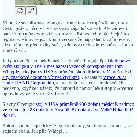
Víme, že socialismus nefunguje. Víme to v Evropě všichni, my v
Česku ještě o něco víc víc než naši západní sousedi. Ale zároveň
nám Evropanům evropský skoro-socialismus vyhovuje. Stejně tak
regulace. Víme, že jsou kontroverzní a že například brzdí inovace,
ale chrání nás před riziky světa, kde bývá nehostinné počasí a fouká
studený vítr.
Je i poctivé říct, že někdy náš “starý svět” funguje líp.
Jak třeba ve
svém sloupku v The Times napsal vědecký korespondent Tom
Whipple, léky jsou v USA v průměru skoro třikrát dražší než v EU,
a ty značkové dokonce víc než čtyřikrát
. Ukázala to
v roce 2022
studie RAND Corporation
, a anekdoticky jsme se to dozvěděli
nedávno, když se ukázalo, že hubnutí s pomocí léků stojí v Americe
opravdu výrazně víc než v Evropě.
Slavný Ozempic
stojí v USA průměrně 936 dolarů měsíčně, zatímco
ve Francii jen 83 dolarů, v Austrálii 87 dolarů a ve Velké Británii 93
dolarů
.
Přitom jsou to stejné léky! Stejné molekuly, se stejnou účinností, ve
stejném obalu. Jak píše Whippl…