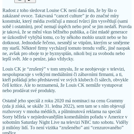
Radost z toho sledovat Louise CK není daná tím, že by šlo o
zakázané ovoce. Takzvaná “cancel culture” je do značné míry
konstrukt, který média zveličují a mnozí tvůrci jím vysvětlují (sami
sobě i ostatním), proč nemají úspěch nebo proč se jim nedaří. Pravda
je taková, že se mění vkus běžného publika, a část mladé generace
se úzkostlivě vyhýbá tomu, co by někoho mohlo urazit nebo se ho
dotknout. Jednoduše řečeno, nesmějí se vtipům, kterým se smějeme
my starší. Některé firmy vycházejí tomuto trendu vstříc, jiné naopak
ne, avšak pro oboje to je byznysplán, nikoli boj za svobodu nebo
lepší svět. Jde o peníze, jako vždycky.
Louis CK je “zrušený” v tom smyslu, že se neobjevuje v televizi,
nespolupracuje s velkými mediálními či zábavními firmami, a ti,
kteří pořádají jeho představení ve svých klubech či sálech, obvykle
čelí kritice. Ale to neznamená, že Louis CK nemůže vystupovat
nebo prodávat své produkty.
Ostatně jeho speciál z roku 2020 má nominaci na cenu Grammy
(zda ji získá, se ukáže 31. ledna 2022), sem tam se s ním objevují
rozhovory v mnoha médiích, a půlminutová reklama na speciál
Sorry běžela v nejsledovanějším komediálním pořadu v Americe v
sobotním Saturday Night Live na televizi NBC tuto sobotu. Viděly
ji milióny lidí. To není vizitka “zrušeného” ani “cenzurovaného”
umělce.