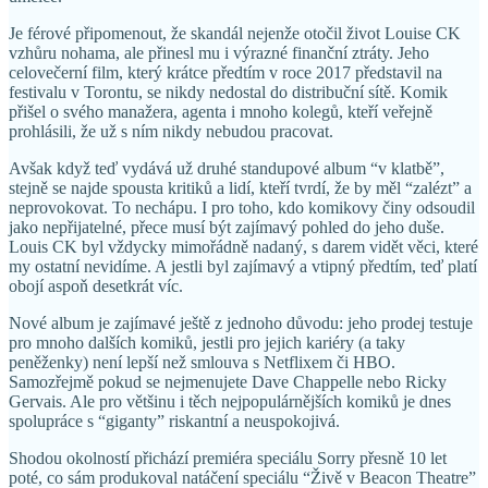
Je férové připomenout, že skandál nejenže otočil život Louise CK
vzhůru nohama, ale přinesl mu i výrazné finanční ztráty. Jeho
celovečerní film, který krátce předtím v roce 2017 představil na
festivalu v Torontu, se nikdy nedostal do distribuční sítě. Komik
přišel o svého manažera, agenta i mnoho kolegů, kteří veřejně
prohlásili, že už s ním nikdy nebudou pracovat.
Avšak když teď vydává už druhé standupové album “v klatbě”,
stejně se najde spousta kritiků a lidí, kteří tvrdí, že by měl “zalézt” a
neprovokovat. To nechápu. I pro toho, kdo komikovy činy odsoudil
jako nepřijatelné, přece musí být zajímavý pohled do jeho duše.
Louis CK byl vždycky mimořádně nadaný, s darem vidět věci, které
my ostatní nevidíme. A jestli byl zajímavý a vtipný předtím, teď platí
obojí aspoň desetkrát víc.
Nové album je zajímavé ještě z jednoho důvodu: jeho prodej testuje
pro mnoho dalších komiků, jestli pro jejich kariéry (a taky
peněženky) není lepší než smlouva s Netflixem či HBO.
Samozřejmě pokud se nejmenujete Dave Chappelle nebo Ricky
Gervais. Ale pro většinu i těch nejpopulárnějších komiků je dnes
spolupráce s “giganty” riskantní a neuspokojivá.
Shodou okolností přichází premiéra speciálu Sorry přesně 10 let
poté, co sám produkoval natáčení speciálu “Živě v Beacon Theatre”