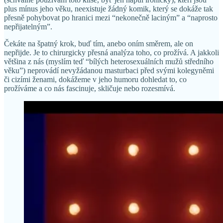
plus mínus jeho věku, neexistuje žádný komik, který se dokáže tak
přesně pohybovat po hranici mezi “nekonečně laciným” a “naprosto
nepřijatelným”.
Čekáte na špatný krok, buď tím, anebo oním směrem, ale on
nepřijde. Je to chirurgicky přesná analýza toho, co prožívá. A jakkoli
většina z nás (myslím teď “bílých heterosexuálních mužů středního
věku”) neprovádí nevyžádanou masturbaci před svými kolegyněmi
či cizími ženami, dokážeme v jeho humoru dohledat to, co
prožíváme a co nás fascinuje, skličuje nebo rozesmívá.