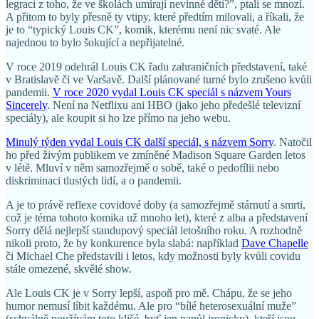
legraci z toho, že ve školách umírají nevinné děti?”, ptali se mnozí.
A přitom to byly přesně ty vtipy, které předtím milovali, a říkali, že
je to “typický Louis CK”, komik, kterému není nic svaté. Ale
najednou to bylo šokující a nepřijatelné.
V roce 2019 odehrál Louis CK řadu zahraničních představení, také
v Bratislavě či ve Varšavě. Další plánované turné bylo zrušeno kvůli
pandemii.
V roce 2020 vydal Louis CK speciál s názvem Yours
Sincerely
. Není na Netflixu ani HBO (jako jeho předešlé televizní
speciály), ale koupit si ho lze přímo na jeho webu.
Minulý týden vydal Louis CK další speciál, s názvem Sorry
. Natočil
ho před živým publikem ve zmíněné Madison Square Garden letos
v létě. Mluví v něm samozřejmě o sobě, také o pedofílii nebo
diskriminaci tlustých lidí, a o pandemii.
A je to právě reflexe covidové doby (a samozřejmě stárnutí a smrti,
což je téma tohoto komika už mnoho let), které z alba a představení
Sorry dělá nejlepší standupový speciál letošního roku. A rozhodně
nikoli proto, že by konkurence byla slabá: například
Dave Chapelle
či Michael Che představili i letos, kdy možnosti byly kvůli covidu
stále omezené, skvělé show.
Ale Louis CK je v Sorry lepší, aspoň pro mě. Chápu, že se jeho
humor nemusí líbit každému. Ale pro “bílé heterosexuální muže”
(schválně používám toto klišé, byť jen napůl ironicky), kteří jsou