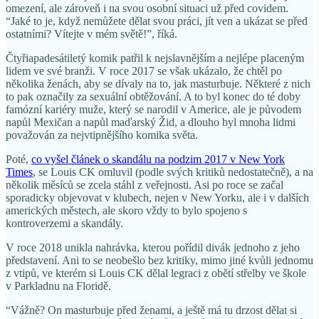
omezení, ale zároveň i na svou osobní situaci už před covidem.
“Jaké to je, když nemůžete dělat svou práci, jít ven a ukázat se před
ostatními? Vítejte v mém světě!”, říká.
Čtyřiapadesátiletý komik patřil k nejslavnějším a nejlépe placeným
lidem ve své branži. V roce 2017 se však ukázalo, že chtěl po
několika ženách, aby se dívaly na to, jak masturbuje. Některé z nich
to pak označily za sexuální obtěžování. A to byl konec do té doby
famózní kariéry muže, který se narodil v Americe, ale je původem
napůl Mexičan a napůl maďarský Žid, a dlouho byl mnoha lidmi
považován za nejvtipnějšího komika světa.
Poté,
co vyšel článek o skandálu na podzim 2017 v New York
Times
, se Louis CK omluvil (podle svých kritiků nedostatečně), a na
několik měsíců se zcela stáhl z veřejnosti. Asi po roce se začal
sporadicky objevovat v klubech, nejen v New Yorku, ale i v dalších
amerických městech, ale skoro vždy to bylo spojeno s
kontroverzemi a skandály.
V roce 2018 unikla nahrávka, kterou pořídil divák jednoho z jeho
představení. Ani to se neobešlo bez kritiky, mimo jiné kvůli jednomu
z vtipů, ve kterém si Louis CK dělal legraci z obětí střelby ve škole
v Parkladnu na Floridě.
“Vážně? On masturbuje před ženami, a ještě má tu drzost dělat si