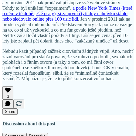
a v prosinci 2011 pak prodával přístup ze své webové stránky.
Tehdy to byl unikátní “experiment”,
a podle New York Times (které
o něm v té době ještě psaly), si za první čtyři dny nahrávku stáhlo
nebo sledovalo online přes 100 tisíc lidí
. Jen v prosinci 2011 tak na
prodeji vydělal milión dolarů. Představení Sorry tak pouze navazuje
na to, co si už vyzkoušel a co mu fungovalo ještě předtím, než
Netflix začal točit vlastní pořady a filmy. Liší se jen cena: před 10
lety jste zaplatil pět dolarů, dnes chce “zakázaný umělec” už deset.
Nebudu kazit případný zážitek citováním žádných vtipů. Ano, nechť
zazní varování pro slabší povahy, že se mluví o pedofílii, sexuálních
polohách i o řitním otvoru (a taky o tom, co má čitní otvor
společného se znělku z filmových bondovek). Louis CK v emailu,
který rozeslal fanouškům, slíbil, že se “minimálně čtrnáctkrát
zasmějí”. Můj názor je, že je to příliš konzervativní odhad.
3
Share
Discussion about this post