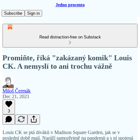
Jedno procento
Subscribe
Sign in
Read distraction-free on Substack
Promiňte, říká "zakázaný komik" Louis
CK. A nemyslí to ani trochu vážně
Miloš Čermák
Dec 21, 2021
3
Louis CK se ptá diváků v Madison Square Garden, jak se v
poslední době mají. Naráží samozřejmě na pandemii a s ní spojená