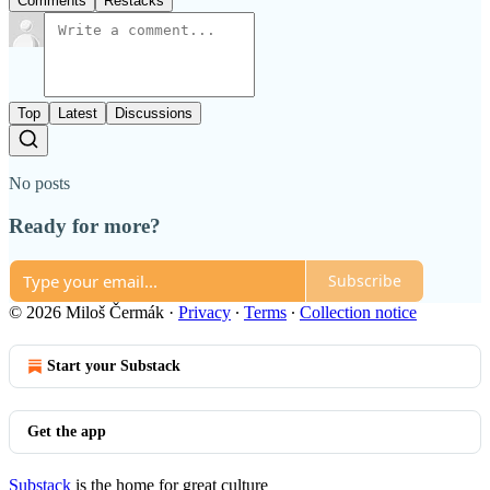
Comments
Restacks
Top
Latest
Discussions
No posts
Ready for more?
Subscribe
© 2026 Miloš Čermák
·
Privacy
∙
Terms
∙
Collection notice
Start your Substack
Get the app
Substack
is the home for great culture