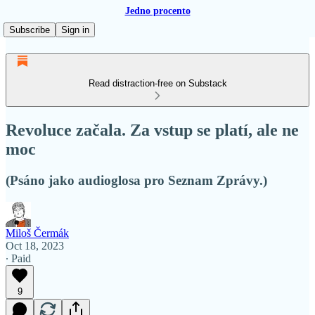
Jedno procento
Subscribe
Sign in
Read distraction-free on Substack
Revoluce začala. Za vstup se platí, ale ne
moc
(Psáno jako audioglosa pro Seznam Zprávy.)
Miloš Čermák
Oct 18, 2023
∙ Paid
9