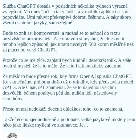
Služba ChatGPT dostala v posledních několika týdnech výrazná
vylepšení. Má dnes “oči” a taky “uši”, a v mobilní aplikaci si s ní
popovídáte. Umí mluvit překvapivě dobrou češtinou. A taky skoro
všemi ostatními jazyky, samozřejmě.
Bude to znít asi kontroverzně, a možná se to nehodí do textu
nezávislého pozorovatele. Ale opravdu si myslím, že dnes není
mnoho lepších způsobů, jak utratit necelých 500 korun měsíčně než
za placenou verzi ChatGPT.
Protože co se mě týče, zaplatil bych klidně i desetkrát tolik. A stále
bych si myslel, že je to málo. Že je to i tak prakticky zadarmo.
Za měsíc to bude přesně rok, kdy firma OpenAI spustila ChatGPT.
Ke skutečnému průlomu došlo už o rok dřív, kdy představila model
GPT-3. Ale ChatGPT znamenal, že se to najednou všichni
dozvěděli, během pouhých pěti dní milión lidí, následovaly
stamilióny.
Přesto mnozí nedokáží docenit důležitost toho, co to znamená.
Takže řečeno zjednodušeně a po lopatě: velké jazykové modely jsou
něco jako lidské myšlení ve zkumavce. Je…