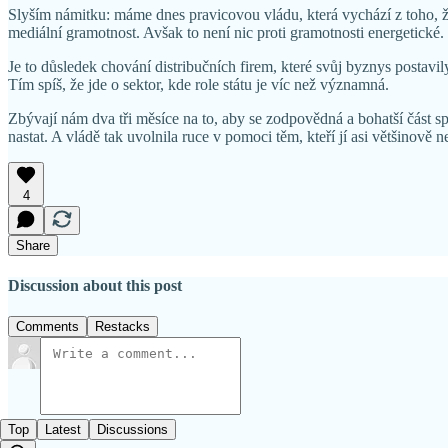
Slyším námitku: máme dnes pravicovou vládu, která vychází z toho, že 
mediální gramotnost. Avšak to není nic proti gramotnosti energetické. 
Je to důsledek chování distribučních firem, které svůj byznys postavil
Tím spíš, že jde o sektor, kde role státu je víc než významná.
Zbývají nám dva tři měsíce na to, aby se zodpovědná a bohatší část sp
nastat. A vládě tak uvolnila ruce v pomoci těm, kteří jí asi většinově 
4
Share
Discussion about this post
Comments
Restacks
Top
Latest
Discussions