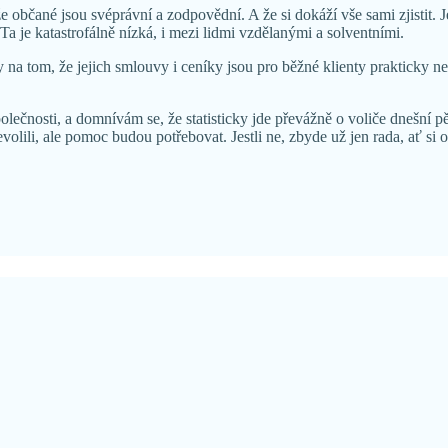
občané jsou svéprávní a zodpovědní. A že si dokáží vše sami zjistit. J
Ta je katastrofálně nízká, i mezi lidmi vzdělanými a solventními.
y na tom, že jejich smlouvy i ceníky jsou pro běžné klienty prakticky ne
olečnosti, a domnívám se, že statisticky jde převážně o voliče dnešní pě
nevolili, ale pomoc budou potřebovat. Jestli ne, zbyde už jen rada, ať si