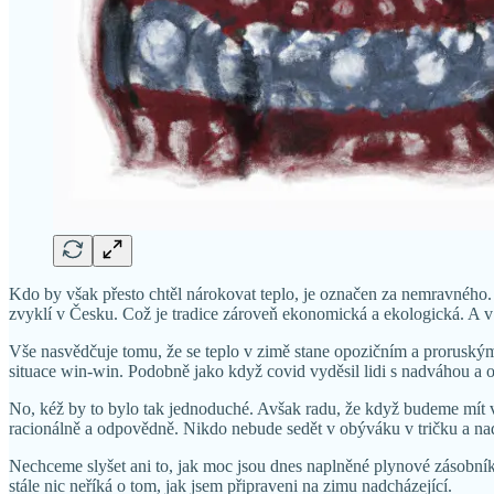
Kdo by však přesto chtěl nárokovat teplo, je označen za nemravného. 
zvyklí v Česku. Což je tradice zároveň ekonomická a ekologická. A v d
Vše nasvědčuje tomu, že se teplo v zimě stane opozičním a proruským
situace win-win. Podobně jako když covid vyděsil lidi s nadváhou a on
No, kéž by to bylo tak jednoduché. Avšak radu, že když budeme mít v 
racionálně a odpovědně. Nikdo nebude sedět v obýváku v tričku a nadá
Nechceme slyšet ani to, jak moc jsou dnes naplněné plynové zásobníky
stále nic neříká o tom, jak jsem připraveni na zimu nadcházející.