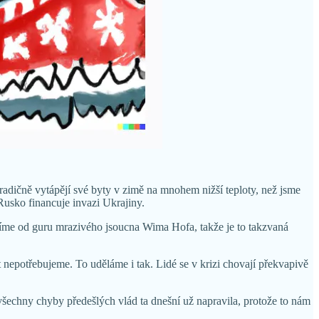
radičně vytápějí své byty v zimě na mnohem nižší teploty, než jsme
 Rusko financuje invazi Ukrajiny.
 víme od guru mrazivého jsoucna Wima Hofa, takže je to takzvaná
 nepotřebujeme. To uděláme i tak. Lidé se v krizi chovají překvapivě
všechny chyby předešlých vlád ta dnešní už napravila, protože to nám