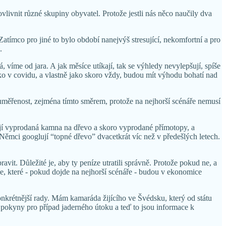
vlivnit různé skupiny obyvatel. Protože jestli nás něco naučily dva
 Zatímco pro jiné to bylo období nanejvýš stresující, nekomfortní a pro
.
 víme od jara. A jak měsíce utíkají, tak se výhledy nevylepšují, spíše
ako v covidu, a vlastně jako skoro vždy, budou mít výhodu bohatí nad
í uměřenost, zejména tímto směrem, protože na nejhorší scénáře nemusí
mají vyprodaná kamna na dřevo a skoro vyprodané přímotopy, a
Němci googlují “topné dřevo” dvacetkrát víc než v předešlých letech.
ravit. Důležité je, aby ty peníze utratili správně. Protože pokud ne, a
íze, které - pokud dojde na nejhorší scénáře - budou v ekonomice
nkrétnější rady. Mám kamaráda žijícího ve Švédsku, který od státu
 pokyny pro případ jaderného útoku a teď to jsou informace k