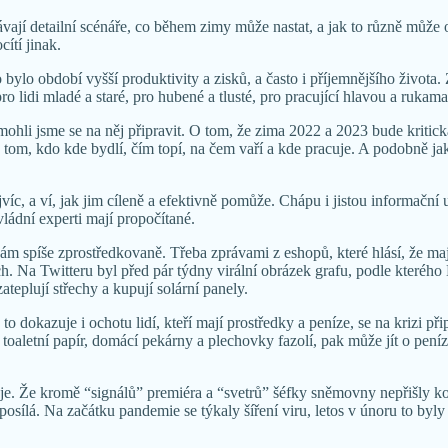
ají detailní scénáře, co během zimy může nastat, a jak to různě může o
ítí jinak.
 bylo období vyšší produktivity a zisků, a často i příjemnějšího života.
lidi mladé a staré, pro hubené a tlusté, pro pracující hlavou a rukama
hli jsme se na něj připravit. O tom, že zima 2022 a 2023 bude kritická,
na tom, kdo kde bydlí, čím topí, na čem vaří a kde pracuje. A podobně j
jvíc, a ví, jak jim cíleně a efektivně pomůže. Chápu i jistou informačn
vládní experti mají propočítané.
nám spíše zprostředkovaně. Třeba zprávami z eshopů, které hlásí, že 
 Na Twitteru byl před pár týdny virální obrázek grafu, podle kterého 
zateplují střechy a kupují solární panely.
 dokazuje i ochotu lidí, kteří mají prostředky a peníze, se na krizi přip
i toaletní papír, domácí pekárny a plechovky fazolí, pak může jít o pen
uje. Že kromě “signálů” premiéra a “svetrů” šéfky sněmovny nepřišly ko
sílá. Na začátku pandemie se týkaly šíření viru, letos v únoru to byly