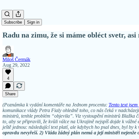
Subscribe
Sign in
Radu na zimu, že si máme obléct svetr, as
Miloš Čermák
Aug 29, 2022
4
Share
(Poznámka k vydání komentáře na Jednom procentu:
Tento text jsem
komunikace vlády Petra Fialy ohledně toho, co nás čeká v nadcházející
ministrů, tenhle problém “objevila”. Viz vystoupění ministrů Blažka č
to, aby se připravili, že kvůli válce na Ukrajině nejspíš dojde k vážn
ještě jednou: následující text platí, ale kdybych ho psal dnes, byl by k
opravdu nevyřeší. 2) Vláda žádný plán nemá a její ministři nejenže 