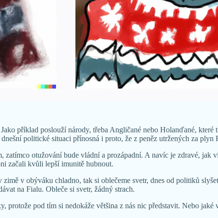
Jako příklad poslouží národy, třeba Angličané nebo Holanďané, které t
nešní politické situaci přínosná i proto, že z peněz utržených za plyn
, zatímco otužování bude vládní a prozápadní. A navíc je zdravé, jak
i začali kvůli lepší imunitě hubnout.
zimě v obýváku chladno, tak si oblečeme svetr, dnes od politiků slyšet
vat na Fialu. Obleče si svetr, žádný strach.
, protože pod tím si nedokáže většina z nás nic představit. Nebo jaké 