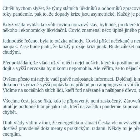
Chtěli bychom slyšet, že týmy státních úředníků a odborníků zpracováv
roky pandemie, pak to, že dopady krize jsou asymetrické. Každý je poc
Když vláda vyhlásila kvůli covidu nouzový stav, byli lidé, pro které to
někoho i ekonomicky likvidační. Covid znamenal něco úplně jiného pro 
Jednoduše řečeno, byla to otázka náhody. Covid přišel nečekaně a nemo
naopak. Zase bude platit, že každý prožije krizi jinak. Bude záležet 
chudými.
Předpokládám, že vláda už ví o těch nejchudších, které to postihne ne
dojít a vyšší nervozita by nikomu nepomohla. Ale věřím, že to nějací 
Ovšem přesto mi nejvíc vadí právě nedostatek informací. Doléhají k 
dokonce i výrazně vyšší poptávku například po campingových vařičích.
Vidíme na sociálních sítích lidi, kteří fotí nařezané a naštípané dřevo, 
Všechna čest, jak se říká, kdo je připravený, není zaskočený. Zároveň to
utratí je podobně hloupě jako lidi, kteří na začátku pandemie kupoval
chybět.
Dluh vlády vidím v tom, že energetickou situaci Česka víc nevysvětl
dostává pravidelně dokumenty s praktickými radami. Někdy mi je přepo
energiím.