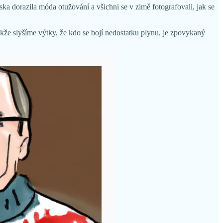
ska dorazila móda otužování a všichni se v zimě fotografovali, jak se
akže slyšíme výtky, že kdo se bojí nedostatku plynu, je zpovykaný