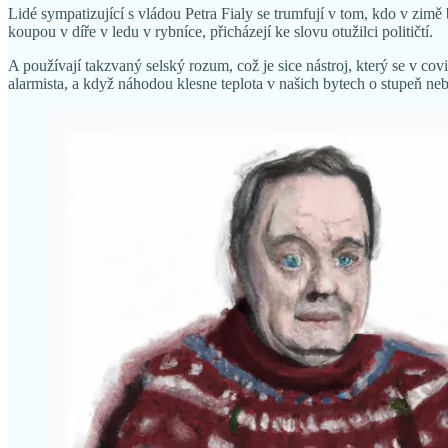
Lidé sympatizující s vládou Petra Fialy se trumfují v tom, kdo v zimě 
koupou v díře v ledu v rybníce, přicházejí ke slovu otužilci političtí.
A používají takzvaný selský rozum, což je sice nástroj, který se v co
alarmista, a když náhodou klesne teplota v našich bytech o stupeň neb