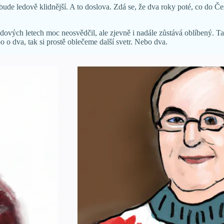
bude ledově klidnější. A to doslova. Zdá se, že dva roky poté, co do Če
vidových letech moc neosvědčil, ale zjevně i nadále zůstává oblíbený. T
o o dva, tak si prostě oblečeme další svetr. Nebo dva.