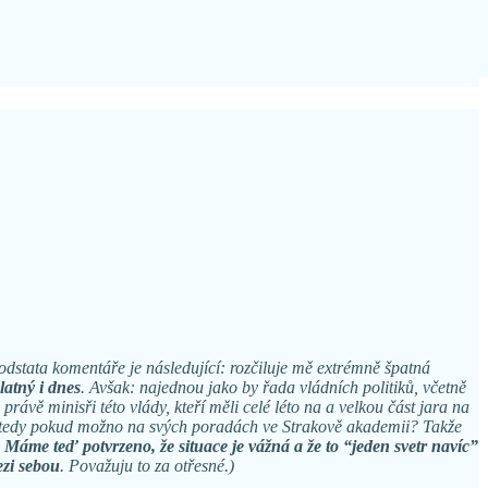
odstata komentáře je následující: rozčiluje mě extrémně špatná
platný i dnes
. Avšak: najednou jako by řada vládních politiků, včetně
ávě minisři této vlády, kteří měli celé léto na a velkou část jara na
iích, tedy pokud možno na svých poradách ve Strakově akademii? Takže
 Máme teď potvrzeno, že situace je vážná a že to “jeden svetr navíc”
ezi sebou
. Považuju to za otřesné.)