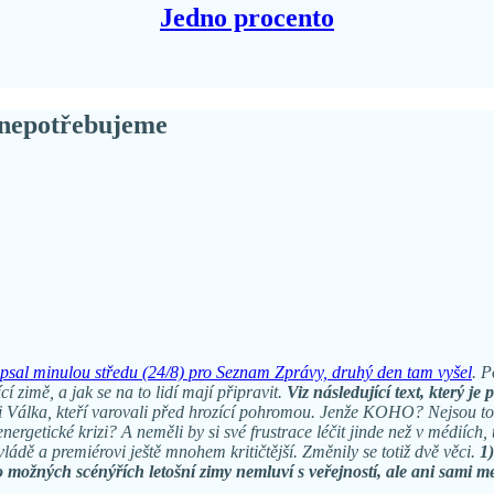
Jedno procento
i nepotřebujeme
 psal minulou středu (24/8) pro Seznam Zprávy, druhý den tam vyšel
. P
 zimě, a jak se na to lidí mají připravit.
Viz následující text, který je 
i Válka, kteří varovali před hrozící pohromou. Jenže KOHO? Nejsou to pr
é energetické krizi? A neměli by si své frustrace léčit jinde než v méd
 vládě a premiérovi ještě mnohem kritičtější. Změnily se totiž dvě věci.
1)
o možných scénýřích letošní zimy nemluví s veřejností, ale ani sami m