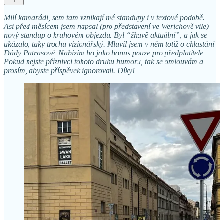
1
Milí kamarádi, sem tam vznikají mé standupy i v textové podobě.
Asi před měsícem jsem napsal (pro představení ve Werichově vile)
nový standup o kruhovém objezdu. Byl “žhavě aktuální”, a jak se
ukázalo, taky trochu vizionářský. Mluvil jsem v něm totiž o chlastání
Dády Patrasové. Nabízím ho jako bonus pouze pro předplatitele.
Pokud nejste příznivci tohoto druhu humoru, tak se omlouvám a
prosím, abyste příspěvek ignorovali. Díky!