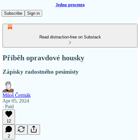
Jedno procento
Subscribe
Sign in
Read distraction-free on Substack
Příběh opravdové housky
Zápisky radostného pesimisty
Miloš Čermák
Apr 05, 2024
∙ Paid
12
2