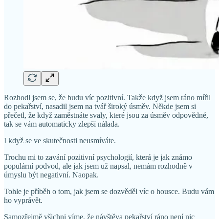
Rozhodl jsem se, že budu víc pozitivní. Takže když jsem ráno mířil
do pekařství, nasadil jsem na tvář široký úsměv. Někde jsem si
přečetl, že když zaměstnáte svaly, které jsou za úsměv odpovědné,
tak se vám automaticky zlepší nálada.
I když se ve skutečnosti neusmíváte.
Trochu mi to zavání pozitivní psychologií, která je jak známo
populární podvod, ale jak jsem už napsal, nemám rozhodně v
úmyslu být negativní. Naopak.
Tohle je příběh o tom, jak jsem se dozvěděl víc o housce. Budu vám
ho vyprávět.
Samozřejmě všichni víme, že návštěva pekařství ráno není nic