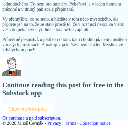
jednoduchého. To není pro amatéry. Pekařství je v jeden moment
prázdné a v druhý pak zcela přeplněné.
Vy přemýšlíte, co se stalo, a hledáte v tom něco mystického, ale
přijdete jen na to, že se stalo prostě to, že v rozmezí několika vteřin
vešli do pekařství čtyři lidé a totálně ho zaplnili.
Průměrné pekařství, a platí to i o tom, kam chodím já, není umístěno
v malých prostorách. A nákup v pekařství není složitý. Myslím, že
kdybychom použi…
Continue reading this post for free in the
Substack app
Claim my free post
Or purchase a paid subscription.
© 2026 Miloš Čermák
·
Privacy
∙
Terms
∙
Collection notice