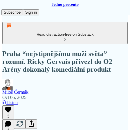
Jedno procento
Subscribe
Sign in
Read distraction-free on Substack
Praha “nejvtipnějšímu muži světa”
rozumí. Ricky Gervais přivezl do O2
Arény dokonalý komediální produkt
Miloš Čermák
Oct 06, 2025
Listen
3