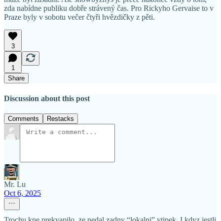
zda nabídne publiku dobře strávený čas. Pro Rickyho Gervaise to v
Praze byly v sobotu večer čtyři hvězdičky z pěti.
3
1
Share
Discussion about this post
Comments
Restacks
Mr. Lu
Oct 6, 2025
Trochu kne prekvapilo, ze nedal zadny “lokalni” vtipek. I kdyz jestli