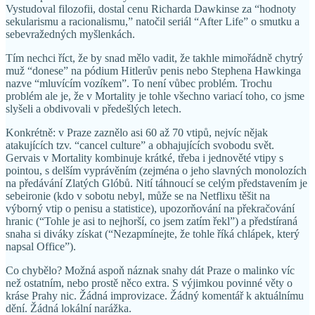
Vystudoval filozofii, dostal cenu Richarda Dawkinse za “hodnoty
sekularismu a racionalismu,” natočil seriál “After Life” o smutku a
sebevražedných myšlenkách.
Tím nechci říct, že by snad mělo vadit, že takhle mimořádně chytrý
muž “donese” na pódium Hitlerův penis nebo Stephena Hawkinga
nazve “mluvícím vozíkem”. To není vůbec problém. Trochu
problém ale je, že v Mortality je tohle všechno variací toho, co jsme
slyšeli a obdivovali v předešlých letech.
Konkrétně: v Praze zaznělo asi 60 až 70 vtipů, nejvíc nějak
atakujících tzv. “cancel culture” a obhajujících svobodu svět.
Gervais v Mortality kombinuje krátké, třeba i jednověté vtipy s
pointou, s delším vyprávěním (zejména o jeho slavných monolozích
na předávání Zlatých Glóbů. Nití táhnoucí se celým představením je
sebeironie (kdo v sobotu nebyl, může se na Netflixu těšit na
výborný vtip o penisu a statistice), upozorňování na překračování
hranic (“Tohle je asi to nejhorší, co jsem zatím řekl”) a předstíraná
snaha si diváky získat (“Nezapmínejte, že tohle říká chlápek, který
napsal Office”).
Co chybělo? Možná aspoň náznak snahy dát Praze o malinko víc
než ostatním, nebo prostě něco extra. S výjimkou povinné věty o
kráse Prahy nic. Žádná improvizace. Žádný komentář k aktuálnímu
dění. Žádná lokální narážka.