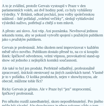
A to je zvláštní, protože Gervais vystoupil v Praze v den
parlamentních voleb, asi dvě hodiny poté, co byly vyhlášeny
výsledky. V Británii, odkud pochází, jsou volby společenskou
událostí – lidé pořádají „volební večírky”, sledují vyhlašování
výsledků naživo, potřebují a chtějí o tom mluvit.
A přesto: ani slovo. Ani vtip. Ani poznámka. Nevěnoval jedinou
sekundu tomu, aby se pokusil vytvořit spojení s pražským publikem
jako s
pražským
publikem.
Gervais je profesionál. Jeho úkolem není improvizovat v každém
městě něco nového. Publikum dostalo přesně to, na co si koupilo
lístek: špičkově odvedenou, velmi vtipnou, provokativní stand-up
show od jednoho z nejlepších komiků současnosti.
Ale také to byl jen produkt. Perfektně odladěný, profesionálně
zpracovaný, tisíckrát otestovaný na jiných zastávkách turné. Vlastně
je to v pořádku. O kolika produktech, nejen v showbyznysu, ale
obecně, můžeme tohle říct?
Ricky Gervais je génius. Ale v Praze byl “jen” stoprocentní,
špičkový profesionál.
Pro někoho rozdíl zanedbatelný, skoro nepostřehnutelný. Pro jiného
může být zásadní. Ale showbyznys je přece nakonec vždy o tom,