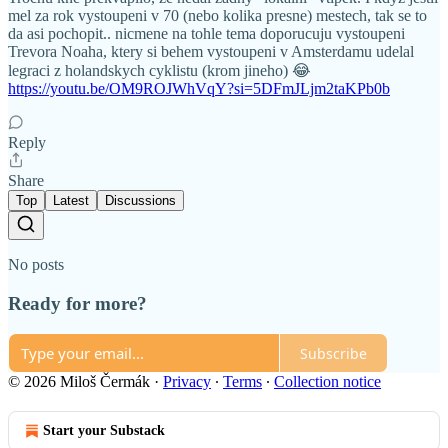
mel za rok vystoupeni v 70 (nebo kolika presne) mestech, tak se to
da asi pochopit.. nicmene na tohle tema doporucuju vystoupeni
Trevora Noaha, ktery si behem vystoupeni v Amsterdamu udelal
legraci z holandskych cyklistu (krom jineho) 😂
https://youtu.be/OM9ROJWhVqY?si=5DFmJLjm2taKPb0b
Reply
Share
Top
Latest
Discussions
No posts
Ready for more?
Subscribe
© 2026 Miloš Čermák
·
Privacy
∙
Terms
∙
Collection notice
Start your Substack