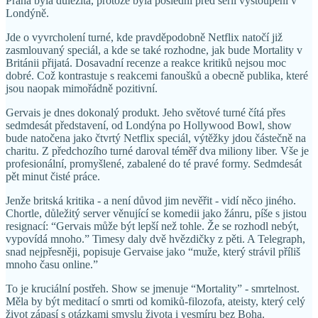
Praha byla důležitá, protože byla poslední před sérií vystoupení v
Londýně.
Jde o vyvrcholení turné, kde pravděpodobně Netflix natočí již
zasmlouvaný speciál, a kde se také rozhodne, jak bude Mortality v
Británii přijatá. Dosavadní recenze a reakce kritiků nejsou moc
dobré. Což kontrastuje s reakcemi fanoušků a obecně publika, které
jsou naopak mimořádně pozitivní.
Gervais je dnes dokonalý produkt. Jeho světové turné čítá přes
sedmdesát představení, od Londýna po Hollywood Bowl, show
bude natočena jako čtvrtý Netflix speciál, výtěžky jdou částečně na
charitu. Z předchozího turné daroval téměř dva miliony liber. Vše je
profesionální, promyšlené, zabalené do té pravé formy. Sedmdesát
pět minut čisté práce.
Jenže britská kritika - a není důvod jim nevěřit - vidí něco jiného.
Chortle, důležitý server věnující se komedii jako žánru, píše s jistou
resignací: “Gervais může být lepší než tohle. Že se rozhodl nebýt,
vypovídá mnoho.” Timesy daly dvě hvězdičky z pěti. A Telegraph,
snad nejpřesněji, popisuje Gervaise jako “muže, který strávil příliš
mnoho času online.”
To je kruciální postřeh. Show se jmenuje “Mortality” - smrtelnost.
Měla by být meditací o smrti od komiků-filozofa, ateisty, který celý
život zápasí s otázkami smyslu života i vesmíru bez Boha.