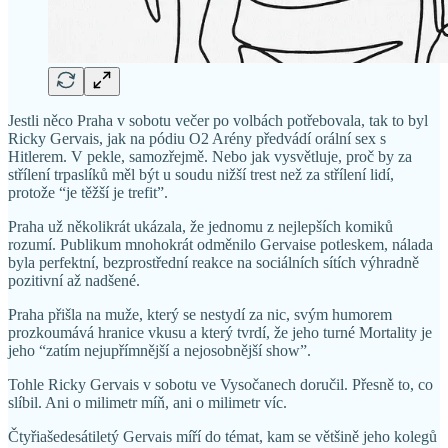
Jestli něco Praha v sobotu večer po volbách potřebovala, tak to byl
Ricky Gervais, jak na pódiu O2 Arény předvádí orální sex s
Hitlerem. V pekle, samozřejmě. Nebo jak vysvětluje, proč by za
střílení trpaslíků měl být u soudu nižší trest než za střílení lidí,
protože “je těžší je trefit”.
Praha už několikrát ukázala, že jednomu z nejlepších komiků
rozumí. Publikum mnohokrát odměnilo Gervaise potleskem, nálada
byla perfektní, bezprostřední reakce na sociálních sítích výhradně
pozitivní až nadšené.
Praha přišla na muže, který se nestydí za nic, svým humorem
prozkoumává hranice vkusu a který tvrdí, že jeho turné Mortality je
jeho “zatím nejupřímnější a nejosobnější show”.
Tohle Ricky Gervais v sobotu ve Vysočanech doručil. Přesně to, co
slíbil. Ani o milimetr míň, ani o milimetr víc.
Čtyřiašedesátiletý Gervais míří do témat, kam se většině jeho kolegů