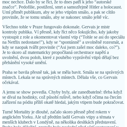
moc nechce. Dalo by se říct, že to dnes patří k jeho “autorské
značce”. Pedofilie, postižení, smrt a samozřejmě Hitler a holocaust.
Umí přimět publikum, aby se jeho vtipům smálo, a pak se cítilo
provinile, že se tomu smálo, aby se nakonec smálo ještě víc.
Všechno tohle v Praze fungovalo dokonale. Gervais je mistr
kontroly publika. Ví přesně, kdy říct něco šokujícího, kdy jakoby
vystoupit z role a okomentovat vlastní vtip (“Tohle se asi do speciálu
na Netflix nedostane!”), kdy se “spontánně” a uvolněně rozesmát, a
kdy se naopak tvářit provinile (“Asi jsem zašel moc daleko, co?”).
Je to skoro až matematicky propočítaná orchestrace napětí a
uvolnění, dvou poloh, které z pouhého vyprávění vtipů dělají bez
přehánění vysoké umění.
Praha se bavila přesně tak, jak se měla bavit. Smála se na správných
místech. Lekala se na správných místech. Dělala vše, co Gervais
očekával.
A jemu se show povedla. Chyby byly, ale zanedbatelné: třeba když
se díval na hodinky, což působí rušivě, nebo když očima na čtecím
zařízení na pódiu příliš okatě hledal, jakým vtipem bude pokračovat.
Turné Mortality je dlouhé, začalo skoro přesně před rokem v
anglickém Yorku. Ale už předtím ladil Gervais vtipy a témata v
menších klubech v Londýně, na několika desítkách představení.