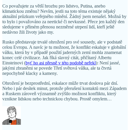
Co považujete za větší hrozbu pro lidstvo, Putina, anebo
klimatickou změnu? Nevím, jestli na toto téma existuje nějaký
aktuální průzkum veřejného mínění. Žádný jsem nenašel. Možná by
to bylo i považováno za neetické či nevkusné. Přece jen každý den
sledujeme v přímém přenosu nezměrné utrpení lidí, kteří ještě
nedávno žili životy jako my.
Rusko představuje trvalé ohrožení pro své sousedy, ale v podstatě
celou Evropu. A navíc je tu možnost, že konflikt eskaluje v globální
válku, která by v případě použití jaderných zemí mohla znamenat
konec celé civilizace. Jak říká slavný citát, přičítaný Albertu
Einsteinovi (
byť ho asi přesně v této podobě neřekl
): Není jasné,
jakými zbraněmi se povede Třetí světová válka, ale ta čtvrtá
nepochybně klacky a kameny.
Ohrožení je bezprostřední, eskalace může trvat doslova pár dní.
Nebo i pár desítek minut, protože přerušení kontaktů mezi Západem
a Ruskem zároveň významně zvýšilo možnost konfliktu, který
vznikne lidskou nebo technickou chybou. Prostě omylem…