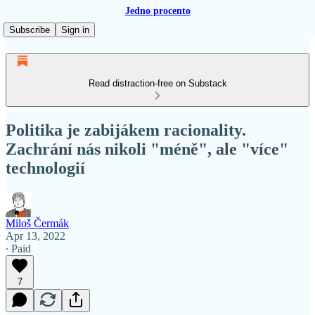
Jedno procento
Subscribe
Sign in
Read distraction-free on Substack
Politika je zabijákem racionality.
Zachrání nás nikoli "méně", ale "více"
technologií
Miloš Čermák
Apr 13, 2022
∙ Paid
7