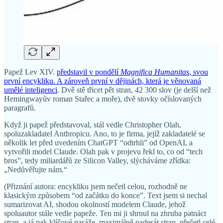
Papež Lev XIV.
představil v pondělí
Magnifica Humanitas
, svou
první encykliku. A zároveň první v dějinách, která je věnovaná
umělé inteligenci
. Dvě stě třicet pět stran, 42 300 slov (je delší než
Hemingwayův roman Stařec a moře), dvě stovky očíslovaných
paragrafů.
Když ji papež představoval, stál vedle Christopher Olah,
spoluzakladatel Anthropicu. Ano, to je firma, jejíž zakladatelé se
několik let před uvedením ChatGPT “odtrhli” od OpenAI, a
vytvořili model Claude. Olah pak v projevu řekl to, co od “tech
bros”, tedy miliardářů ze Silicon Valley, slýcháváme zřídka:
„Nedůvěřujte nám.“
(Přiznání autora: encykliku jsem nečetl celou, rozhodně ne
klasickým způsobem “od začátku do konce”. Text jsem si nechal
sumarizovat AI, shodou okolností modelem Claude, jehož
spoluautor stále vedle papeže. Ten mi ji shrnul na zhruba patnáct
stran, a já pak klíčové pasáže, maximálně padesát stran, přečetl celé.