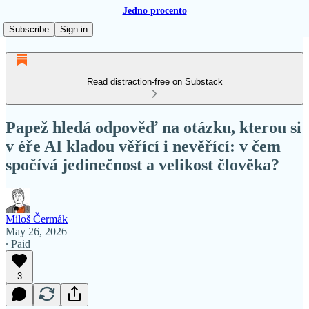
Jedno procento
Subscribe
Sign in
Read distraction-free on Substack
Papež hledá odpověď na otázku, kterou si
v éře AI kladou věřící i nevěřící: v čem
spočívá jedinečnost a velikost člověka?
Miloš Čermák
May 26, 2026
∙ Paid
3