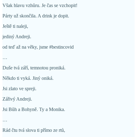
Však hlavu vzhůru. Je čas se vzchopit!
Párty už skončila. A drink je dopit.
Ještě ti naleji,
jediný Andreji.
od teď až na věky, jsme #bestincovid
…
Duše tvá září, temnotou proniká.
Někdo ti vyká. Jiný oniká.
Jsi zlato ve spreji.
Zářivý Andreji.
Jsi Bůh a Bohyně. Ty a Monika.
…
Rád čtu tvá slova ti přímo ze rtů,