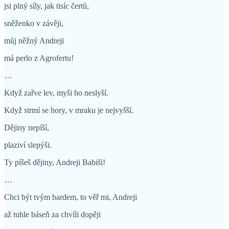
jsi plný síly, jak tisíc čertů,
sněženko v závěji,
můj něžný Andreji
má perlo z Agrofertu!
…
Když zařve lev, myši ho neslyší.
Když strmí se hory, v mraku je nejvyšší.
Dějiny nepíší,
plaziví slepýši.
Ty píšeš dějiny, Andreji Babiši!
…
Chci být tvým bardem, to věř mi, Andreji
až tuhle báseň za chvíli dopěji