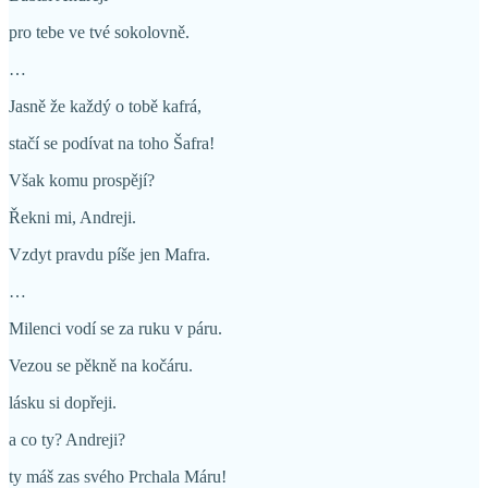
pro tebe ve tvé sokolovně.
…
Jasně že každý o tobě kafrá,
stačí se podívat na toho Šafra!
Však komu prospějí?
Řekni mi, Andreji.
Vzdyt pravdu píše jen Mafra.
…
Milenci vodí se za ruku v páru.
Vezou se pěkně na kočáru.
lásku si dopřeji.
a co ty? Andreji?
ty máš zas svého Prchala Máru!