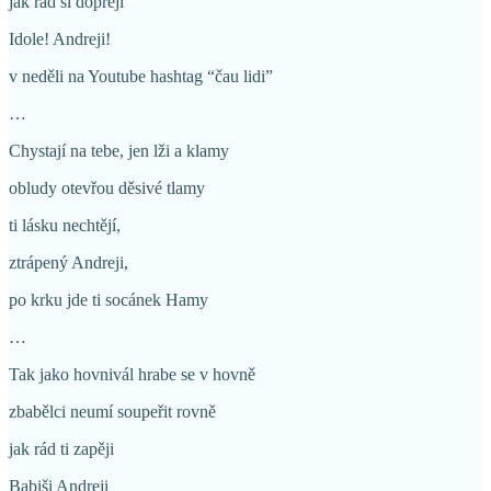
jak rád si dopřeji
Idole! Andreji!
v neděli na Youtube hashtag “čau lidi”
…
Chystají na tebe, jen lži a klamy
obludy otevřou děsivé tlamy
ti lásku nechtějí,
ztrápený Andreji,
po krku jde ti socánek Hamy
…
Tak jako hovnivál hrabe se v hovně
zbabělci neumí soupeřit rovně
jak rád ti zapěji
Babiši Andreji