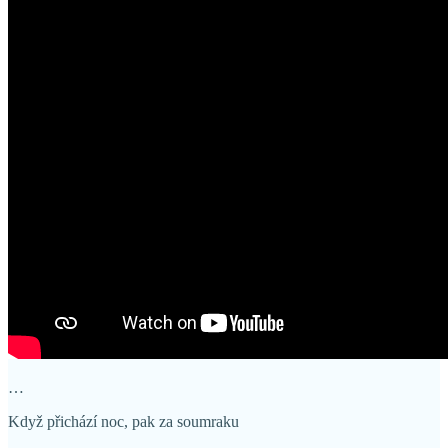
…
Když přichází noc, pak za soumraku