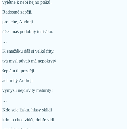
vylétne k nebi hejno ptáků.
Radostně zapějí,
pro tebe, Andreji
účes máš podobný tenisáku.
…
K smažáku dáš si velké frity,
tvá mysl půvab má nepokrytý
šeptám ti: později
ach milý Andreji
vymysli nejdřív ty maturity!
…
Kdo seje lásku, hlasy sklidí
kdo to chce vidět, dobře vidí