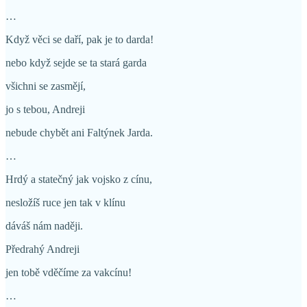
…
Když věci se daří, pak je to darda!
nebo když sejde se ta stará garda
všichni se zasmějí,
jo s tebou, Andreji
nebude chybět ani Faltýnek Jarda.
…
Hrdý a statečný jak vojsko z cínu,
nesložíš ruce jen tak v klínu
dáváš nám naději.
Předrahý Andreji
jen tobě vděčíme za vakcínu!
…