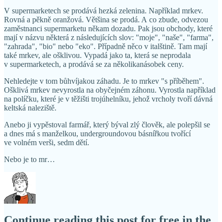
V supermarketech se prodává hezká zelenina. Například mrkev.
Rovná a pěkně oranžová. Většina se prodá. A co zbude, odvezou
zaměstnanci supermarketu někam dozadu. Pak jsou obchody, které
mají v názvu některá z následujících slov: "moje", "naše", "farma",
"zahrada", "bio" nebo "eko". Případně něco v italštině. Tam mají
také mrkev, ale ošklivou. Vypadá jako ta, která se neprodala
v supermarketech, a prodává se za několikanásobek ceny.
Nehledejte v tom bůhvíjakou záhadu. Je to mrkev "s příběhem".
Ošklivá mrkev nevyrostla na obyčejném záhonu. Vyrostla například
na políčku, které je v těžišti trojúhelníku, jehož vrcholy tvoří dávná
keltská naleziště.
Anebo ji vypěstoval farmář, který býval zlý člověk, ale polepšil se
a dnes má s manželkou, undergroundovou básnířkou tvořící
ve volném verši, sedm dětí.
Nebo je to mr…
Continue reading this post for free in the