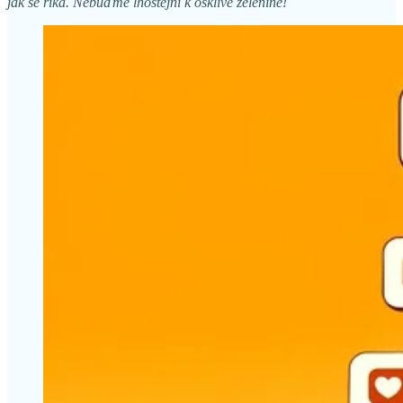
jak se říká. Nebuďme lhostejní k ošklivé zelenině!