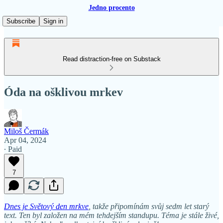
Jedno procento
Subscribe
Sign in
Read distraction-free on Substack
Óda na ošklivou mrkev
Miloš Čermák
Apr 04, 2024
∙ Paid
7
Dnes je Světový den mrkve
, takže připomínám svůj sedm let starý
text. Ten byl založen na mém tehdejším standupu. Téma je stále živé,