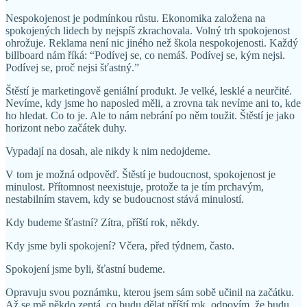
Nespokojenost je podmínkou růstu. Ekonomika založena na
spokojených lidech by nejspíš zkrachovala. Volný trh spokojenost
ohrožuje. Reklama není nic jiného než škola nespokojenosti. Každý
billboard nám říká: “Podívej se, co nemáš. Podívej se, kým nejsi.
Podívej se, proč nejsi šťastný.”
Štěstí je marketingově geniální produkt. Je velké, lesklé a neurčité.
Nevíme, kdy jsme ho naposled měli, a zrovna tak nevíme ani to, kde
ho hledat. Co to je. Ale to nám nebrání po něm toužit. Štěstí je jako
horizont nebo začátek duhy.
Vypadají na dosah, ale nikdy k nim nedojdeme.
V tom je možná odpověď. Štěstí je budoucnost, spokojenost je
minulost. Přítomnost neexistuje, protože ta je tím prchavým,
nestabilním stavem, kdy se budoucnost stává minulostí.
Kdy budeme šťastní? Zítra, příští rok, někdy.
Kdy jsme byli spokojení? Včera, před týdnem, často.
Spokojení jsme byli, šťastní budeme.
Opravuju svou poznámku, kterou jsem sám sobě učinil na začátku.
Až se mě někdo zeptá, co budu dělat příští rok, odpovím, že budu