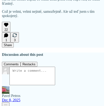
šťastný.
Což je velmi, velmi nejisté, samozřejmě. Ale už teď jsem s tím
spokojený.
22
1
3
Share
Discussion about this post
Comments
Restacks
Pavel Petros
Dec 8, 2025