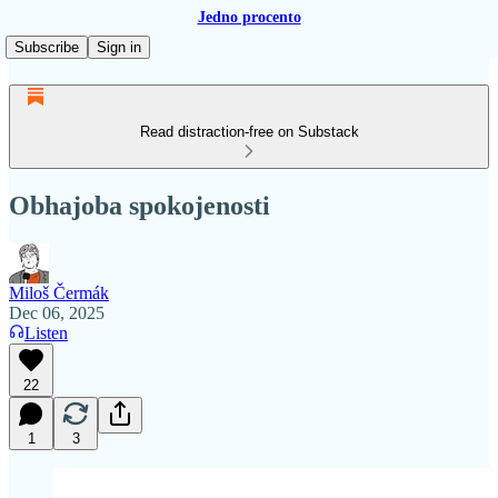
Jedno procento
Subscribe
Sign in
Read distraction-free on Substack
Obhajoba spokojenosti
Miloš Čermák
Dec 06, 2025
Listen
22
1
3