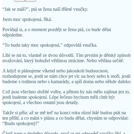
“Jak se máš?”, ptá se žena naší tříleté vnučky.
Jsem moc spokojená, říká.
Povídají si, a o moment později se žena ptá, co bude dělat
odpoledne.
“To budu taky moc spokojená,” odpovídá vnučka.
Líbí se mi to, vlastně ze dvou důvodů. Tím prvním je dětský způsob
uvažování, který bohužel většinou ztrácíme. Nebo většina určitě.
A když si plánujeme víkend nebo jakoukoli budoucnost,
rozhodujeme se, jestli se nám chce jet víc na hory nebo k moři, jestli
budeme s rodinou nebo s kamarády, a spíš doma nebo někde daleko.
Což jsou všechno složité volby, a přitom by nás mělo zajímat jen to,
jestli budeme spokojení. Lépe řečeno bychom měli chtít být
spokojení, a všechno ostatní jsou detaily.
Takže si píšu: až se mě teď na konci roku různí lidé budou ptát na
ten příští, a co mám v plánu a co budu dělat, chystám se odpovídat:
“Budu spokojený!”
Čímž jsem u druhého důvodu, proč se mi odpověď vnučky líbí, a