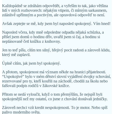
Každopádně se zdráhám odpovědět, a vyřeším to tak, jako většina
lidí v mých rozhovorech: nějakým vtipem, či mírným sarkasmem,
zdánlivě upřímným a poctivým, ale opravdová odpověď to není.
Avšak zeptejte se mě, kdy jsem byl naposled spokojený. Vím hned!
Naposled včera, kdy mně odpoledne odpadla nějaká schůzka, a
přišel jsem domů o hodinu dřív, uvařil jsem si čaj, a hodinu si
neplánovaně četl knížku z knihovny.
Jen to teď píšu, cítím ten silný, hřejivý pocit radosti a zároveň klidu,
který mě zaplavil.
Úplně cítím, jak jsem byl spokojený.
A přotom, spokojenost má význam někde na hranici přijatelnosti.
“Uspokojivé” bylo v mém dětství slovní vyjádření dvojky schování,
rezervované pro ty, kteří kouřili na záchodě, chodili za školu nebo
falšovali podpis rodičů v žákovské knížce.
Přitom se nedá vyloučit, když o tom přemýšlím, že nejspíš byli
spokojenější než my ostatní, co jsme z chování dostávali jedničky.
Zároveň nechci vzít kredit nespokojenosti. To je motor. Nebo spíš
palivo moderního světa.