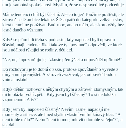
tím je samotná spokojenost. Myslím, že se nespravedlivě podceňuje.
Máme tendenci chtít být šťastní. Ale co to je? Toužíme po štěstí, ale
zároveň se té ambice lekáme. Štěstí patří do kategorie velkých slov,
která neumíme používat. Buď moc, anebo málo, ale skoro vždy bez
jasně daného významu.
Když se ptám lidí třeba v podcastu, kdy naposled byli opravdu
šťastní, mají tendenci říkat takové ty “povinné” odpovědi, ve které
jsou události týkající se rodiny, dětí atd.
“Ne, ne,” upozorňuju je, “zkuste přemýšlet a odpovědět upřímně!”
Do rozhovoru je to dobrá otázka, protože zpovídaného vyvede z
míry a nutí přemýšlet. A zároveň zvažovat, jak odpověď budou
vnímat ostatní.
Když dělám rozhovor s někým chytrým a zároveň zlomyslným, tak
mi tu otázku vrátí zpět. “Kdy jsem byl šťastný? To si nedokážu
vzpomenout. A ty?”
Kdy jsem byl naposled šťastný? Nevím. Jasně, napadají mě
momenty a situace, ale hned slyším vlastní vnitřní káravý hlas: “A
není tohle málo?” Nebo “není to moc, mluvit o tomhle veřejně?”, a
tak dál.