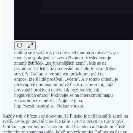
Gallup se každý rok ptá obyvatel mnoha zemí světa, jak
moc jsou spokojeni se svým životem. Výsledkem je
známý žebříček „nejšťastnějších zemí", kde se na
prvním místě letos už po deváté umístilo Finsko. Méně
se ví, že Gallup se ve stejném průzkumu ptá i na
emoce, které lidé prožívali „včera". A v tomto ohledu je
překvapivě dominantní právě Česko: jsme zemí, jejíž
obyvatelé prožívají nejvíc jak pozitivních, tak i
negativních emocí. Podívejte se na interaktivní mapu
znázorňující země EU. Najdete ji na:
http://stesti.inspiruj.se. Odkaz v textu.
Každý rok v březnu se dozvíme, že Finsko je nejšťastnější země na
světě. Letos po deváté v řadě. Skóre 7,764 z deseti na Cantrilově
žebříku, s pohodlným náskokem před Islandem a Dánskem. Čistě
technicky to znamená tohle: když se výzkumníci Gallupova ústavu