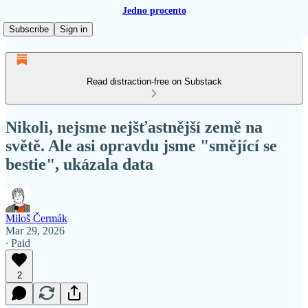
Jedno procento
Subscribe
Sign in
Read distraction-free on Substack
Nikoli, nejsme nejšťastnější země na
světě. Ale asi opravdu jsme "smějící se
bestie", ukázala data
Miloš Čermák
Mar 29, 2026
∙ Paid
2