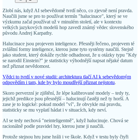
Zlobí nás, když AI sebevědomě tvrdí něco, co zjevně není pravda.
Naučili jsme se pro to používat termín "halucinace", který se ve
výzkumu začal používat už v minulém století, ale v kontextu
velkých jazykových modelů hop zavedl známý vědec slovenského
původu Andrej Karpathy.
Halucinace jsou projevem inteligence. Přesněji řečeno, projevem té
zvláštní formy inteligence, kterou jsme tyto systémy naučili. Stejně
jako student, který dokáže rychle odhadnout, že u otázky typu "Kdy
se narodil Einstein?" je statisticky výhodnější napsat nějaké datum
než přiznat nevědomost.
Vědci to tvrdí v nové studii: architektura tlačí AI k sebevědomým
odpovědím i tam, kde by bylo moudřejší přiznat nejistotu
.
Skoro perverzní je zjištění, že lépe kalibrované modely – tedy ty,
jejichž predikce jsou přesnější – halucinují častěji než ty horší. A
zase je to logické: pokud model "ví", že obvykle má pravdu,
statisticky se mu vyplatí hádat i v situacích, kdy neví.
AI se tedy nechová "neinteligentně", když halucinuje. Chová se
racionálně podle pravidel hry, kterou jsme ji naučili.
Protože stejnou hru jsme hráli i ve škole. Když v testu byly čtyři