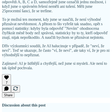
odpovědi A, B, C a D, samozřejmě jsme označili jednu možnost, i
když jsme o správném řešení neměli ani tušení. Měli jsme
25procentní šanci, že se trefíme.
To je možná ten moment, kdy jsme se naučili, že není výhodné
přiznávat nevědomost. A přitom to šlo vyřešit tak snadno, opět s
pomocí statistiky: kdyby byla odpověď "Nevím" ohodnocena
čtyřikrát méně body než správná, statisticky by to ty, kteří odpověď
znají, nijak nepoškodilo. A naučili bychom se přiznávat nejistotu.
Dřív výzkumníci soudili, že AI halucinuje v případě, že "neví, že
neví". Teď se ukazuje, že často "ví, že neví", ale taky ví, že je pro ni
výhodnější to nepřiznat.
Zajímavé: AI je lidštější a chytřejší, než jsme si mysleli. Ale není to
tak úplně pochvala.
7
Share
Discussion about this post