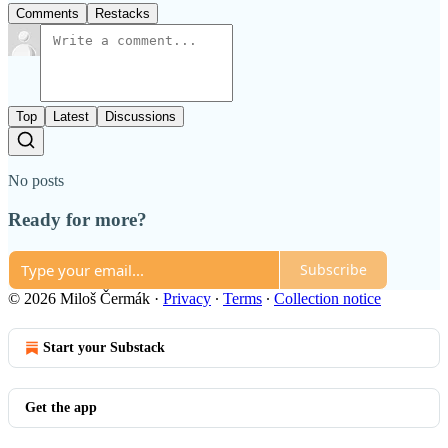
Comments
Restacks
Top
Latest
Discussions
No posts
Ready for more?
Subscribe
© 2026 Miloš Čermák
·
Privacy
∙
Terms
∙
Collection notice
Start your Substack
Get the app