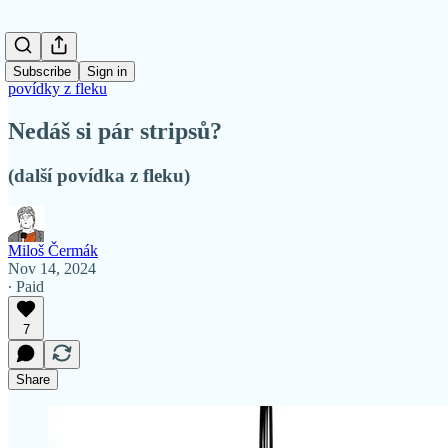
Subscribe
Sign in
povídky z fleku
Nedáš si pár stripsů?
(další povídka z fleku)
Miloš Čermák
Nov 14, 2024
∙ Paid
7
Share