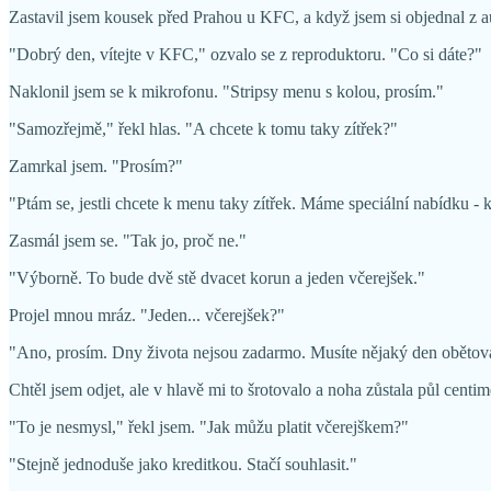
Zastavil jsem kousek před Prahou u KFC, a když jsem si objednal z aut
"Dobrý den, vítejte v KFC," ozvalo se z reproduktoru. "Co si dáte?"
Naklonil jsem se k mikrofonu. "Stripsy menu s kolou, prosím."
"Samozřejmě," řekl hlas. "A chcete k tomu taky zítřek?"
Zamrkal jsem. "Prosím?"
"Ptám se, jestli chcete k menu taky zítřek. Máme speciální nabídku -
Zasmál jsem se. "Tak jo, proč ne."
"Výborně. To bude dvě stě dvacet korun a jeden včerejšek."
Projel mnou mráz. "Jeden... včerejšek?"
"Ano, prosím. Dny života nejsou zadarmo. Musíte nějaký den obětovat.
Chtěl jsem odjet, ale v hlavě mi to šrotovalo a noha zůstala půl cent
"To je nesmysl," řekl jsem. "Jak můžu platit včerejškem?"
"Stejně jednoduše jako kreditkou. Stačí souhlasit."