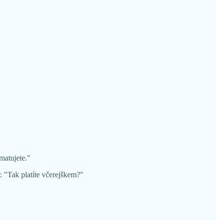
matujete."
: "Tak platíte včerejškem?"