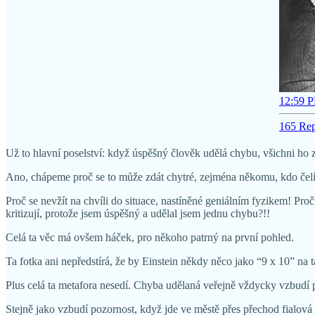
12:59 P
165 Rep
Už to hlavní poselství: když úspěšný člověk udělá chybu, všichni ho za
Ano, chápeme proč se to může zdát chytré, zejména někomu, kdo čelí k
Proč se nevžít na chvíli do situace, nastíněné geniálním fyzikem! Pro
kritizují, protože jsem úspěšný a udělal jsem jednu chybu?!!
Celá ta věc má ovšem háček, pro někoho patrný na první pohled.
Ta fotka ani nepředstírá, že by Einstein někdy něco jako “9 x 10” na t
Plus celá ta metafora nesedí. Chyba udělaná veřejně vždycky vzbudí p
Stejně jako vzbudí pozornost, když jde ve městě přes přechod fialová ž