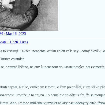
M · Mar 16, 2023
osts
·
1.72K Likes
 to kritizují. Takže: “nenechte kritiku zničit vaše sny. Jediný člověk, 
ritice ostatních.
č se, obrazně řečeno, na chv íli nenazout do Einsteinových bot (samozře
abuli napsal. Navíc, vzhledem k tomu, o čem přednášel, si lze těžko pře
ozornost. Protože je to chyba. To nemá nic co dělat s tím, že se raduj
irafa. Ano, i z toho můžeme vymyslet nějaký pseudochytrý citát, třeba ve