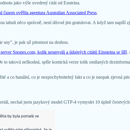
hodnotu jako výše uvedený citát od Ensteina.
ed časem ověřila agentura Australian Associated Press
.
í na tabuli něco správně, není důvod jim gratulovat. A když tam napíší 
je sny”, je pak už pitomost na druhou.
 server Snopes.com, kolik nesmyslů a údajných citátů Einsteina se šíří
.
. Je to taková neškodná, spíše komická verze tolik omílaných dezinformac
ůležité a co banální, co je nezpochybnitelný fakt a co je naopak zjevná 
ateriál, nechal jsem jazykový model GTP-4 vymyslet 10 úplně čerstvýc