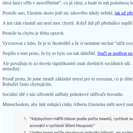
dává šanci věřit v neuvěřitelné”, co já vím), a bude to mít podobnou 
Protože ano, Einstein skoro jistě nic takového nikdy neřekl,
jak už př
A ten citát vlastně ani není moc chytrý. Když lidi při přednášce napíš
Protože tu chybu je třeba opravit.
Vyvozovat z toho, že je to škodolibé a že si nemáme nechat “ničit svo
Nepíšu o tom proto, že by to bylo zas tak důležité.
Stačí se podívat na
Ale považuju to za docela signifikantní znak dnešních sociálních sítí
nemožný.
Prostě proto, že jsme ztratili základní smysl pro to rozeznat, co je d
Bohužel často chybujícím.
Sociální sítě z nás uživatelů udělaly průtokové ohřívače hovadin.
Mimochodem, aby lidé milující citáty Alberta Einsteina měli nový m