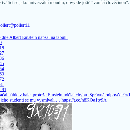
vářící se jako univerzální moudra, obvykle ještě “vonící člověčinou”. 
ollert
@pollert11
dne Albert Einstein napsal na tabuli:
9
 18
 27
 36
 45
 54
 63
 72
 81
= 91
ačal náhle v hale, protože Einstein udělal chybu. Správná odpověď 9×
 jeho studenti se mu vysmívali.… https://t.co/n8KOa1ty9A