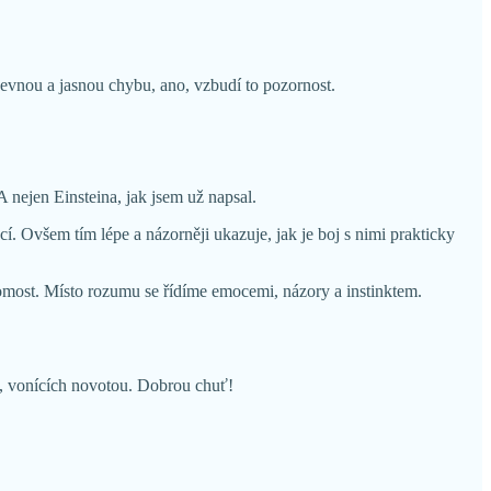
zjevnou a jasnou chybu, ano, vzbudí to pozornost.
 A nejen Einsteina, jak jsem už napsal.
í. Ovšem tím lépe a názorněji ukazuje, jak je boj s nimi prakticky
pitomost. Místo rozumu se řídíme emocemi, názory a instinktem.
h, vonících novotou. Dobrou chuť!