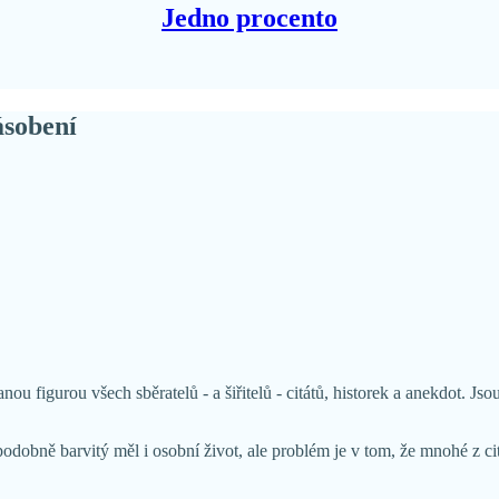
Jedno procento
ásobení
ou figurou všech sběratelů - a šiřitelů - citátů, historek a anekdot. Js
obně barvitý měl i osobní život, ale problém je v tom, že mnohé z cit