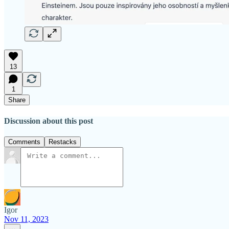
13
1
Share
Discussion about this post
Comments
Restacks
Igor
Nov 11, 2023