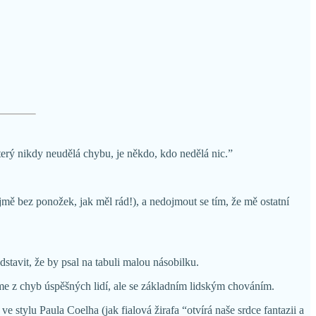
který nikdy neudělá chybu, je někdo, kdo nedělá nic.”
jmě bez ponožek, jak měl rád!), a nedojmout se tím, že mě ostatní
dstavit, že by psal na tabuli malou násobilku.
eme z chyb úspěšných lidí, ale se základním lidským chováním.
 stylu Paula Coelha (jak fialová žirafa “otvírá naše srdce fantazii a