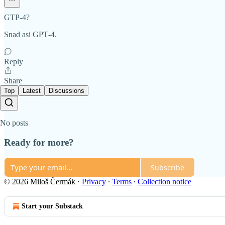
GTP-4?
Snad asi GPT‐4.
Reply
Share
Top
Latest
Discussions
No posts
Ready for more?
Subscribe
© 2026 Miloš Čermák
·
Privacy
∙
Terms
∙
Collection notice
Start your Substack