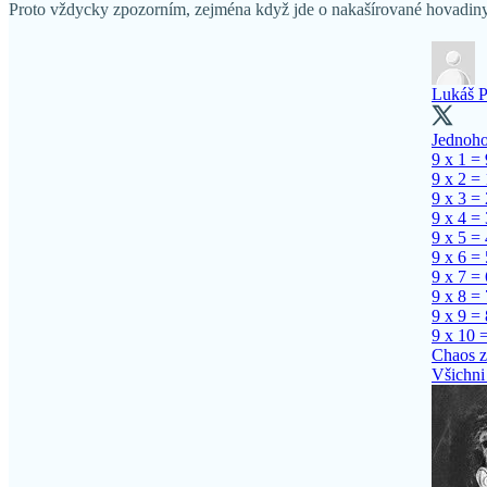
Proto vždycky zpozorním, zejména když jde o nakašírované hovadiny t
Lukáš P
Jednoho 
9 x 1 = 
9 x 2 =
9 x 3 =
9 x 4 =
9 x 5 =
9 x 6 =
9 x 7 =
9 x 8 =
9 x 9 =
9 x 10 
Chaos z
Všichni