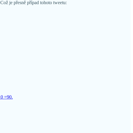
Což je přesně případ tohoto tweetu:
10 =90.