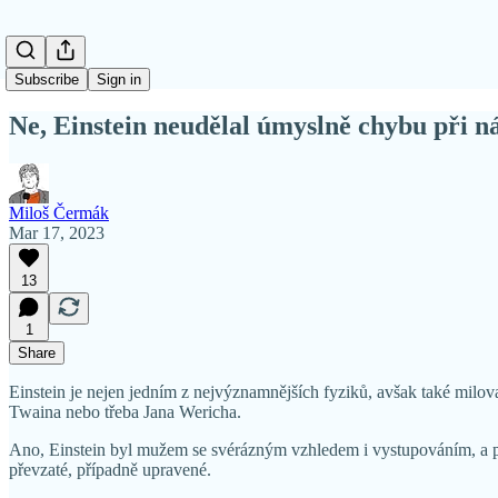
Subscribe
Sign in
Ne, Einstein neudělal úmyslně chybu při n
Miloš Čermák
Mar 17, 2023
13
1
Share
Einstein je nejen jedním z nejvýznamnějších fyziků, avšak také milovan
Twaina nebo třeba Jana Wericha.
Ano, Einstein byl mužem se svérázným vzhledem i vystupováním, a pod
převzaté, případně upravené.