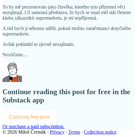
To by mě prezentovalo jako člověka, kterého tyto přízemní věci
nezajímají. Už samotná představa, že bych se snad měl stát členem
klubu zákazníků supermarketu, je mi nepříjemná.
A rád bych ji někomu sdělil, pokud možno zaměstnanci dotyčného
supermarketu.
Avšak pokladní to zjevně nezajímalo.
Nezúčastn…
Continue reading this post for free in the
Substack app
Claim my free post
Or purchase a paid subscription.
© 2026 Miloš Čermák
·
Privacy
∙
Terms
∙
Collection notice