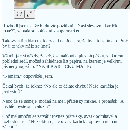
Rozhodl jsem se, že budu víc pozitivní. “Naši slevovou kartičku
máte?”, zeptala se pokladní v supermarketu.
Takovým tím hlasem, který ani nepředstírá, že by ji to zajímalo. Proč
by jí to taky mělo zajímat?
Všimli jste si někdy, že když se nakloníte přes přepážku, za kterou
pokladní sedí, možná zahlédnete list papíru, na kterém je velkými
písmeny napsáno: “NAŠI KARTIČKU MÁTE?”
“Nemám,” odpověděl jsem.
Čekal bych, že řekne: “No ale to děláte chybu! Naše kartička je
perfektní!”
Nebo že se usměje, možná na mě i přátelsky mrkne, a prohlásí: “A
nechtěl byste si ji založit?”
Což mě umožní se zatvářit rovněž přátelsky, avšak odmítavě, a
rozhodně říct: “Nezlobte se, ale o vaši kartičku opravdu nemám
zájem!”