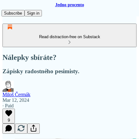
Jedno procento
Subscribe
Sign in
Read distraction-free on Substack
Nálepky sbíráte?
Zápisky radostného pesimisty.
Miloš Čermák
Mar 12, 2024
∙ Paid
9