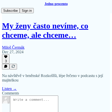
Jedno procento
Subscribe
Sign in
My ženy často nevíme, co
chceme, ale chceme…
Miloš Čermák
Dec 27, 2024
3
Na návštěvě v brněnské Rozkoššši, lépe řečeno v podcastu s její
majitelkou
Listen →
Comments