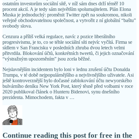
ostatním investorům sociální sítě, v níž sám dnes drží téměř 10
procent akcií. A je tedy sám největším spolumajitelem. Plán Elona
Muska je jednoduchý: proměnit Twitter zpět na soukromou, nikoli
veřejně obchodovatelnou společnost, a vytvořit z ní globální “baštu”
svobody slova.
Cenzura a příliš velká regulace, navíc z pozice liberálního
progresivismu, je to, co se téhle sociální síti nejvíc vyčítá. Firma se
sídlem v San Francisku v posledních zhruba dvou letech velmi
přitvrdila. Blokování účtů, konkrétních tweetů, či jejich označování
“výstražným upozorněním” jsou zcela běžné.
Nejslavnějším incidentem bylo loni v lednu zrušení účtu Donalda
Trumpa, v té době nejpopulárnějšího a nejvlivnějšího uživatele. Asi
ještě kontroverznější bylo dočasné zablokování účtu newyorského
bulvárního deníku New York Post, který těsně před volbami v roce
2020 publikoval článek o Hunteru Bidenovi, synu dnešního
prezidenta. Mimochodem, fakta v …
Continue reading this post for free in the