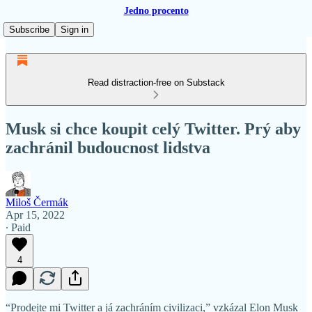
Jedno procento
Subscribe
Sign in
Read distraction-free on Substack
Musk si chce koupit celý Twitter. Prý aby
zachránil budoucnost lidstva
Miloš Čermák
Apr 15, 2022
∙ Paid
4
“Prodejte mi Twitter a já zachráním civilizaci,” vzkázal Elon Musk